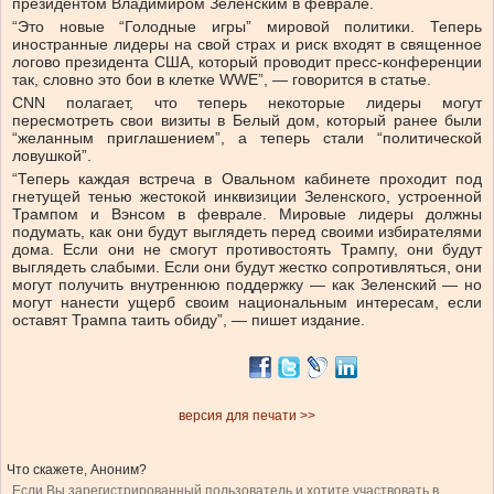
президентом Владимиром Зеленским в феврале.
“Это новые “Голодные игры” мировой политики. Теперь
иностранные лидеры на свой страх и риск входят в священное
логово президента США, который проводит пресс-конференции
так, словно это бои в клетке WWE”, — говорится в статье.
CNN полагает, что теперь некоторые лидеры могут
пересмотреть свои визиты в Белый дом, который ранее были
“желанным приглашением”, а теперь стали “политической
ловушкой”.
“Теперь каждая встреча в Овальном кабинете проходит под
гнетущей тенью жестокой инквизиции Зеленского, устроенной
Трампом и Вэнсом в феврале. Мировые лидеры должны
подумать, как они будут выглядеть перед своими избирателями
дома. Если они не смогут противостоять Трампу, они будут
выглядеть слабыми. Если они будут жестко сопротивляться, они
могут получить внутреннюю поддержку — как Зеленский — но
могут нанести ущерб своим национальным интересам, если
оставят Трампа таить обиду”, — пишет издание.
версия для печати >>
Что скажете, Аноним?
Если Вы зарегистрированный пользователь и хотите участвовать в