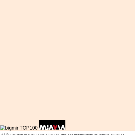
(c) Укррудпром — новости металлургии: цветная металлургия, черная металлургия,