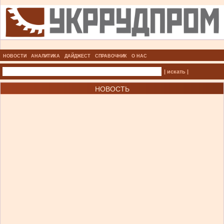
НОВОСТИ
АНАЛИТИКА
ДАЙДЖЕСТ
СПРАВОЧНИК
О НАС
| искать |
НОВОСТЬ