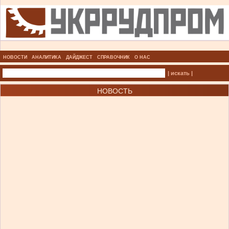
НОВОСТИ
АНАЛИТИКА
ДАЙДЖЕСТ
СПРАВОЧНИК
О НАС
| искать |
НОВОСТЬ