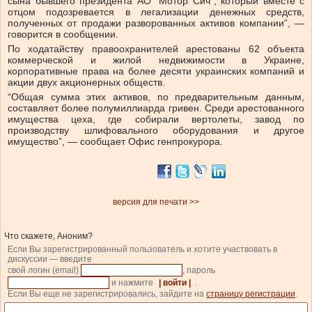
сына бывшего президента АО “Мотор Сич”, который вместе с
отцом подозревается в легализации денежных средств,
полученных от продажи разворованных активов компании”, —
говорится в сообщении.
По ходатайству правоохранителей арестованы 62 объекта
коммерческой и жилой недвижимости в Украине,
корпоративные права на более десяти украинских компаний и
акции двух акционерных обществ.
“Общая сумма этих активов, по предварительным данным,
составляет более полумиллиарда гривен. Среди арестованного
имущества цеха, где собирали вертолеты, завод по
производству шлифовального оборудования и другое
имущество”, — сообщает Офис генпрокурора.
версия для печати >>
Что скажете, Аноним?
Если Вы зарегистрированный пользователь и хотите участвовать в
дискуссии — введите
свой логин (email)
, пароль
и нажмите
| войти |
.
Если Вы еще не зарегистрировались, зайдите на
страницу регистрации
.