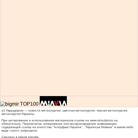
(c) Укррудпром — новости металлургии: цветная металлургия, черная металлургия,
металлургия Украины
При цитировании и использовании материалов ссылка на
www.ukrrudprom.ua
обязательна. Перепечатка, копирование или воспроизведение информации,
содержащей ссылку на агентства "Iнтерфакс-Україна", "Українськi Новини" в каком-либо
виде строго запрещены
Сделано в miavia estudia.