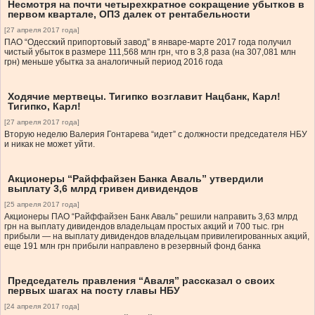
Несмотря на почти четырехкратное сокращение убытков в
первом квартале, ОПЗ далек от рентабельности
[27 апреля 2017 года]
ПАО “Одесский припортовый завод” в январе-марте 2017 года получил
чистый убыток в размере 111,568 млн грн, что в 3,8 раза (на 307,081 млн
грн) меньше убытка за аналогичный период 2016 года
Ходячие мертвецы. Тигипко возглавит Нацбанк, Карл!
Тигипко, Карл!
[27 апреля 2017 года]
Вторую неделю Валерия Гонтарева “идет” с должности председателя НБУ
и никак не может уйти.
Акционеры “Райффайзен Банка Аваль” утвердили
выплату 3,6 млрд гривен дивидендов
[25 апреля 2017 года]
Акционеры ПАО “Райффайзен Банк Аваль” решили направить 3,63 млрд
грн на выплату дивидендов владельцам простых акций и 700 тыс. грн
прибыли — на выплату дивидендов владельцам привилегированных акций,
еще 191 млн грн прибыли направлено в резервный фонд банка
Председатель правления “Аваля” рассказал о своих
первых шагах на посту главы НБУ
[24 апреля 2017 года]