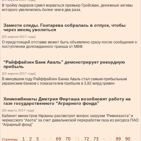
В тройку лидеров сумел ворваться премьер Гройсман, денежные активы
которого увеличились более чем в два раза.
Замести следы. Гонтарева собралась в отпуск, чтобы
через месяц уволиться
[03 апреля 2017 года]
О предстоящей отставке может быть объявлено сразу после сообщения о
поступлении долгожданного транша от МВФ.
“Райффайзен Банк Аваль” демонстрирует рекордную
прибыль
[03 апреля 2017 года]
В минувшем году Райффайзен Банка Аваль стал самым прибыльным
украинским банком с показателем прибыли в 3,82 млрд гривен
Химкомбинаты Дмитрия Фирташа возобновят работу на
газе государственного “Аграрного фонда”
[30 марта 2017 года]
Кабинет министров Украины рассмотрит вопрос загрузки “Ривнеазота” и
черкасского “Азота” за счет давальческой переработки газа из ресурса ПАО
“Аграрный фонд”
1
2
3
<...>
69
70
71
72
73
<...>
89
90
Страницы: