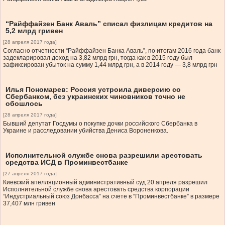
“Райффайзен Банк Аваль” списал физлицам кредитов на
5,2 млрд гривен
[28 апреля 2017 года]
Согласно отчетности “Райффайзен Банка Аваль”, по итогам 2016 года банк
задекларировал доход на 3,82 млрд грн, тогда как в 2015 году был
зафиксирован убыток на сумму 1,44 млрд грн, а в 2014 году — 3,8 млрд грн
Илья Пономарев: Россия устроила диверсию со
Сбербанком, без украинских чиновников точно не
обошлось
[28 апреля 2017 года]
Бывший депутат Госдумы о покупке дочки российского Сбербанка в
Украине и расследовании убийства Дениса Вороненкова.
Исполнительной службе снова разрешили арестовать
средства ИСД в Проминвестбанке
[27 апреля 2017 года]
Киевский апелляционный административный суд 20 апреля разрешил
Исполнительной службе снова арестовать средства корпорации
“Индустриальный союз Донбасса” на счете в “Проминвестбанке” в размере
37,407 млн гривен