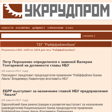
НОВОСТИ
АНАЛИТИКА
ДАЙДЖЕСТ
СПРАВОЧНИК
О НАС
| искать |
ТЕГ "Райффайзенбанк"
Результаты 1401–1420 из 1818 для тега "Райффайзенбанк".
Петр Порошенко определился с заменой Валерии
Гонтаревой на должности главы НБУ
[28 апреля 2017 года]
Президент предложит председателю правления “Райффайзен Банка
Аваль” Владимиру Лавренчуку возглавить НБУ
ЕБРР выступает за назначение главой НБУ предправления
“Аваля”
[28 апреля 2017 года]
Европейский банк реконструкции и развития выступает за назначение
руководителем Национального банка председателя правления
Райффайзен банка Аваль Владимира Лавренчука