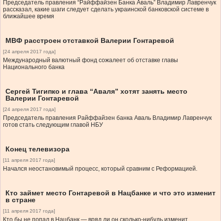
Председатель правления “Райффайзен Банка Аваль” Владимир Лавренчук
рассказал, какие шаги следует сделать украинской банковской системе в
ближайшее время
МВФ расстроен отставкой Валерии Гонтаревой
[24 апреля 2017 года]
Международный валютный фонд сожалеет об отставке главы
Национального банка
Сергей Тигипко и глава “Аваля” хотят занять место
Валерии Гонтаревой
[24 апреля 2017 года]
Председатель правления Райффайзен банка Аваль Владимир Лавренчук
готов стать следующим главой НБУ
Конец телевизора
[11 апреля 2017 года]
Начался неостановимый процесс, который сравним с Реформацией.
Кто займет место Гонтаревой в Нацбанке и что это изменит
в стране
[11 апреля 2017 года]
Кто бы не попал в Нацбанк — вряд ли он сколько-нибудь изменит