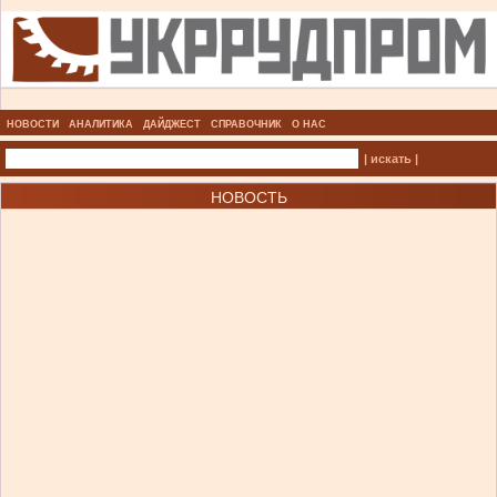
НОВОСТИ
АНАЛИТИКА
ДАЙДЖЕСТ
СПРАВОЧНИК
О НАС
| искать |
НОВОСТЬ