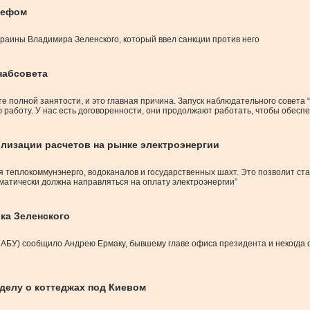
шефом
раины Владимира Зеленского, который ввел санкции против него
набсовета
е полной занятости, и это главная причина. Запуск наблюдательного совета
 работу. У нас есть договоренности, они продолжают работать, чтобы обесп
лизации расчетов на рынке электроэнергии
я теплокоммунэнерго, водоканалов и государственных шахт. Это позволит ст
матически должна направляться на оплату электроэнергии”
ка Зеленского
АБУ) сообщило Андрею Ермаку, бывшему главе офиса президента и некогда 
делу о коттеджах под Киевом