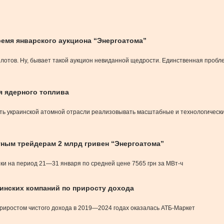
ремя январского аукциона “Энергоатома”
 лотов. Ну, бывает такой аукцион невиданной щедрости. Единственная пробл
я ядерного топлива
ь украинской атомной отрасли реализовывать масштабные и технологически
стным трейдерам 2 млрд гривен “Энергоатома”
ки на период 21—31 января по средней цене 7565 грн за МВт-ч
аинских компаний по приросту дохода
риростом чистого дохода в 2019—2024 годах оказалась АТБ-Маркет