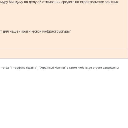
уру Миндичу по делу об отмывании средств на строительстве элитных
т для нашей критической инфраструктуры”
тва "Iнтерфакс-Україна", "Українськi Новини" в каком-либо виде строго запрещены