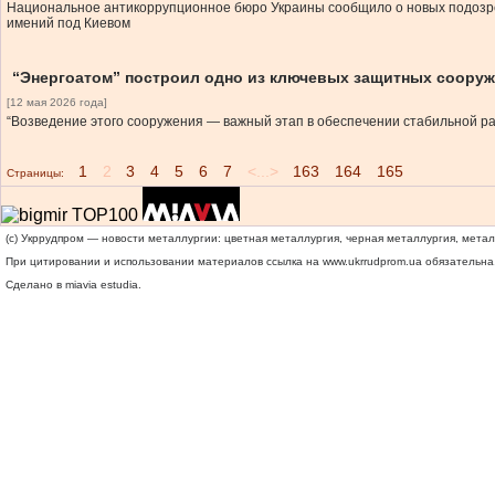
Национальное антикоррупционное бюро Украины сообщило о новых подозре
имений под Киевом
“Энергоатом” построил одно из ключевых защитных сооруж
[12 мая 2026 года]
“Возведение этого сооружения — важный этап в обеспечении стабильной р
1
2
3
4
5
6
7
<...>
163
164
165
Страницы:
(c) Укррудпром — новости металлургии: цветная металлургия, черная металлургия, мета
При цитировании и использовании материалов ссылка на
www.ukrrudprom.ua
обязательна.
Сделано в miavia estudia.