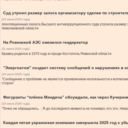
Суд утроил размер залога организатору сделки по строител
[15 июня 2026 года]
Апелляционная палата Высшего антикоррупционного суда утроила размер за
Николаевской области
На Ровенской АЭС сменился гендиректор
[11 июня 2026 года]
Кравец родился в 1970 году в городе Костополь Ровенской области
“Энергоатом” создает систему сообщений о нарушениях в 
[10 июня 2026 года]
“Сообщение о проблеме не является проявлением нелояльности к коллегам 
сторон”
Фигуранты “плёнок Миндича” обсуждали, как через Кучерен
[10 июня 2026 года]
“Точно не обращались… Я до последнего момента не понимал, кто это. Никаки
Каждая пятая украинская компания завершила 2025 год с уб