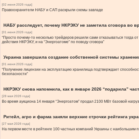
[02 июня 2026 года]
Правоохранители НАБУ и САП раскрыли схемы завладе
НАБУ расследует, почему НКРЭКУ не заметила сговора во в
[01 июня 2026 года]
“Просто почему-то несколько трейдеров решили сами отказываться тогда от
действия НКРЭКУ, и на “Энергоатоме” по поводу сговора”
Украина завершила создание собственной системы хранени
[01 июня 2026 года]
“Получение лицензии на эксплуатацию хранилища подтверждает способност
безопасности”
НКРЭКУ снова напомнила, как в январе 2026 “подарила” ча
[28 мая 2026 года]
Во время аукциона 14 января “Энергоатом” продал 2100 МВт базовой нагруз
Ритейл, агро и фарма заняли верхние строчки рейтинга укр
[27 мая 2026 года]
На первом месте в рейтинге 100 частных компаний Украины с наибольшим п