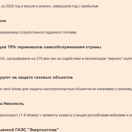
 за 2025 год и вошли в анализ, завершили год с прибылью
ыле
 хранилища отработанного ядерного топлива
льцев 70% терминалов самообслуживания страны
, оштрафовали на 270 млн грн за содействие в легализации “черного” наличн
оруют на защите газовых объектов
е лего-блоки для защиты газотранспортных объектов не напрямую у произво
на Никополь
роизошел 17-й блэкаут с момента захвата станции российскими войсками и уж
лыкской ГАЭС “Энергоатома”