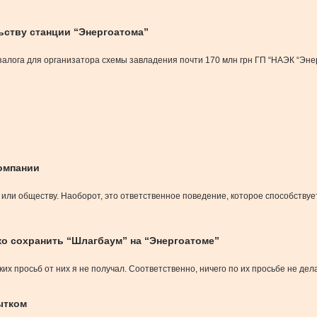
ьству станции “Энергоатома”
лога для организатора схемы завладения почти 170 млн грн ГП “НАЭК “Энер
компании
или обществу. Наоборот, это ответственное поведение, которое способствуе
ко сохранить “Шлагбаум” на “Энергоатоме”
х просьб от них я не получал. Соответственно, ничего по их просьбе не делал
ытком