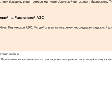
ниях бывшему вице-премьер-министру Алексею Чернышову и бизнесмену Тим
ений на Ривненской АЭС
аботы Ривненской АЭС. Мы действуем на опережение, создавая надежный щи
ллургия Украины
 Перепечатка, копирование или воспроизведение информации, содержащей ссылку на агентс