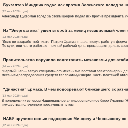
Бухгалтер Миндича подал иск против Зеленского вслед за 
[22 мая 2026 года]
Александр Цукерман вслед за своим шефом подал иск против президента Ук
Из “Энергоатома” ушел второй за месяц независимый член 
[22 мая 2026 года]
“Дело не в заработной плате. Патрик Фрагман нашел новую работу в формат
По сути, они часто работают полный рабочий день. прекращают делать свою
Правительство поручило подготовить механизмы для стаби
[14 мая 2026 года]
“Первый шаг — запуск специального механизма поставки электроэнергии дл
механизм распределения средств теплокоммунэнерго. Часть платежей авто
“Династия” Ермака. В чем подозревают ближайшего соратни
[13 мая 2026 года]
В понедельник вечером Национальное антикоррупционное бюро Украины (Н
имущества, полученного преступным путем.
НАБУ вручило новые подозрения Миндичу и Чернышову по 
[12 мая 2026 года]