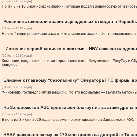
[08 июня 2026 года]
Почти 8 из 10 украинских компаний, которые подали финансовую отчетность
Россияне атаковали хранилище ядерных отходов в Черноб
[07 июня 2026 года]
Ночью 7 июня российские захватчики атаковали здание Централизованного
“Источник черной налички в системе”. НБУ наказал владе
[05 июня 2026 года]
Компании, владеющие сетями терминалов самообслуживания EasyPay и City24
Миндич?
Близкие к главному “безопаснику” Оператора ГТС фирмы в
[04 июня 2026 года]
“Чиновники госпредприятия решили, что это нормально — закупать бетонны
На Запорожской АЭС произошёл блэкаут из-за атаки дрона 
[03 июня 2026 года]
В ночь на 3 июня 2026 года на временно оккупированной Запорожской АЭС п
НАБУ раскрыло схему на 170 млн гривен на достройке Таш