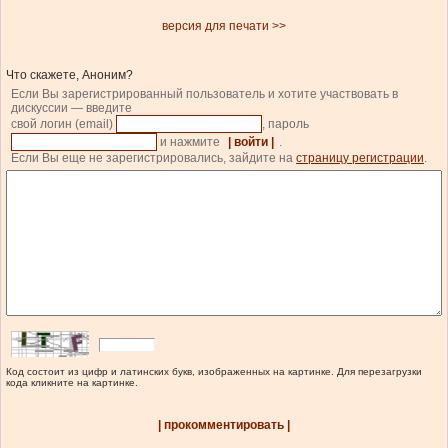
версия для печати >>
Что скажете, Аноним?
Если Вы зарегистрированный пользователь и хотите участвовать в
дискуссии — введите
свой логин (email)
, пароль
и нажмите
| войти |
.
Если Вы еще не зарегистрировались, зайдите на
страницу регистрации
.
Код состоит из цифр и латинских букв, изображенных на картинке. Для перезагрузки
кода кликните на картинке.
| прокомментировать |