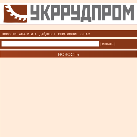
НОВОСТИ
АНАЛИТИКА
ДАЙДЖЕСТ
СПРАВОЧНИК
О НАС
| искать |
НОВОСТЬ