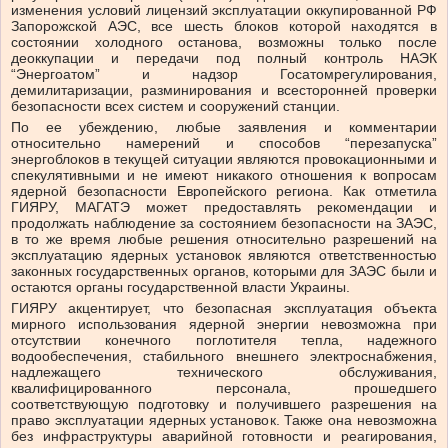
изменения условий лицензий эксплуатации оккупированной РФ
Запорожской АЭС, все шесть блоков которой находятся в
состоянии холодного останова, возможны только после
деоккупации и передачи под полный контроль НАЭК
“Энергоатом” и надзор Госатомрегулирования,
демилитаризации, разминирования и всесторонней проверки
безопасности всех систем и сооружений станции.
По ее убеждению, любые заявления и комментарии
относительно намерений и способов “перезапуска”
энергоблоков в текущей ситуации являются провокационными и
спекулятивными и не имеют никакого отношения к вопросам
ядерной безопасности Европейского региона. Как отметила
ГИЯРУ, МАГАТЭ может предоставлять рекомендации и
продолжать наблюдение за состоянием безопасности на ЗАЭС,
в то же время любые решения относительно разрешений на
эксплуатацию ядерных установок являются ответственностью
законных государственных органов, которыми для ЗАЭС были и
остаются органы государственной власти Украины.
ГИЯРУ акцентирует, что безопасная эксплуатация объекта
мирного использования ядерной энергии невозможна при
отсутствии конечного поглотителя тепла, надежного
водообеспечения, стабильного внешнего электроснабжения,
надлежащего технического обслуживания,
квалифицированного персонала, прошедшего
соответствующую подготовку и получившего разрешения на
право эксплуатации ядерных установок. Также она невозможна
без инфраструктуры аварийной готовности и реагирования,