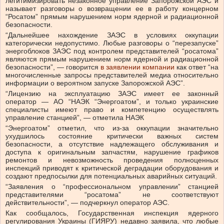
легитимизировать незаконное управление Запорожской АЭС и
называет разговоры о возвращении ее в работу концерном
“Росатом” прямым нарушением норм ядерной и радиационной
безопасности.
“Дальнейшее нахождение ЗАЭС в условиях оккупации
категорически недопустимо. Любые разговоры о “перезапуске”
энергоблоков ЗАЭС под контролем представителей “росатома”
являются прямым нарушением норм ядерной и радиационной
безопасности”, — говорится
в заявлении компании
как ответ “на
многочисленные запросы представителей медиа относительно
информации о вероятном запуске Запорожской АЭС”.
“Лицензию на эксплуатацию ЗАЭС имеет ее законный
оператор — АО “НАЭК “Энергоатом”, и только украинские
специалисты имеют право и компетенцию осуществлять
управление станцией”, — отметила НАЭК
“Энергоатом” отметил, что из-за оккупации значительно
ухудшилось состояние критически важных систем
безопасности, а отсутствие надлежащего обслуживания и
доступа к оригинальным запчастям, нарушение графиков
ремонтов и невозможность проведения полноценных
инспекций приводят к критической деградации оборудования и
создают предпосылки для потенциальных аварийных ситуаций.
“Заявления о “профессиональном управлении” станцией
представителями “росатома” не соответствуют
действительности”, — подчеркнул оператор АЭС.
Как сообщалось, Государственная инспекция ядерного
регулирования Украины (ГИЯРУ) недавно заявила, что любые