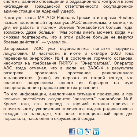
системы раннего оповещения и радиационного контроля в зоне
наблюдения, гражданской ответственности оккупационной
администрации за ядерный ущерб.
Накануне глава МАГАТЭ Рафаэль Гросси в интервью Reuters
назвал постепенный перезапуск ЗАЭС возможным, отметив, что
для ее работы в полном объеме “понадобится больше года,
возможно, даже больше”. “Мы хотим иметь момент, когда мы
сможем подтвердить, что в этом районе больше не ведутся
боевые действия”, — указал он.
Запорожская АЭС уже осуществляла попытки нарушить
лицусловия. В частности, в июле и октябре 2023 года
переводила энергоблок №4 в состояние горячего останова,
несмотря на требования ГИЯРУ и “Энергоатома”. Оператор
АЭС тогда отмечал, что в июле на ЗАЭС-4 в результате
разогрева произошло протекание радиоактивного
теплоносителя (воды) из первого во второй контур, что
является нарушением одного из барьеров на пути
распространения радиоактивного загрязнения.
По его информации, аналогичная ситуация произошла и при
попытке российских оккупантов “разогреть” энергоблок №6.
Кроме того, его перевод в горячий останов привел к
значительному увеличению количества жидких радиоактивных
отходов на площадке, что несет потенциальный вред для
персонала, населения и окружающей среды.