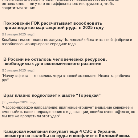
оптоволокне — ни у кого нет эффективного инструмента, чтобы
защититься от них.
Покровский ГОК рассчитывает возобновить
производство марганцевой руды в 2025 году
[22 января 2025 года]
Комбинат имеет планы по запуску Чкаловской обогатительной фабрики и
возобновлению карьеров в середине года
В России не осталось человеческих ресурсов,
необходимых для экономического развития
[15 января 2025 года]
“Начну с факта — кончились люди в нашей экономике. Нехватка рабочих
рук”
Враг плавно подползает к шахте “Торецкая”
[30 декабря 2024 года]
“Часово-яровское направление: враг концентрирует внимание севернее и
смог выбить наши подразделения с ж.д.-станции, ошибка очень х@eвая, но
мы все же пропустили этот удар”
Канадская компания покупает еще 4 СЭС в Украине,
несмотря на жалобы на суды и конфликт с Коломойским.