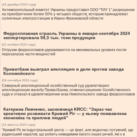
[19 декабря 2024 года]
Антимонопольный комитет Украины предоставил ООО “ТИУ 1” разрешение
на приобретение более 50% у четырех обществ, которым принадлежат
солнечные электростанции в Ивано-Франковской области
Ферросплавная отрасль Украины в январе-сентябре 2024
экспортировала 59,3 тыс. тонн продукции
[22 октября 2024 года]
Отгрузки ферросплавов удерживаются на минимальных уровнях после
перезапуска части мощностей
Приватбанк выиграл апелляцию в деле против завода
Коломойского
[04 сентября 2024 года]
Северный апелляционный хозяйственный суд удовлетворил
апелляционную жалобу ПриватБанка, отменил решение Хозяйственного
суда и отказал в удовлетворении иска Никопольского завода ферросплавов
Катерина Левченко, засновниця KRCC: “Зараз час
креативно розвивати Кривий Ріг — у ньому пожвавлена
економіка та приплив людей”
[14 августа 2024 года]
“Кривий Ріг як індустріальний центр — це факт, але водночас потужний, ще
радянський наратив, що робить невидимим багато інших речей, які є в