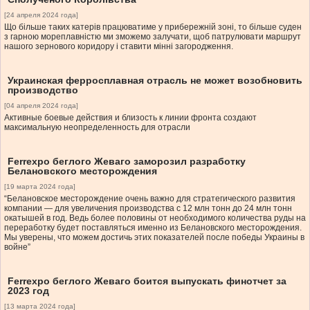
[24 апреля 2024 года]
Що більше таких катерів працюватиме у прибережній зоні, то більше суден
з гарною мореплавністю ми зможемо залучати, щоб патрулювати маршрут
нашого зернового коридору і ставити мінні загородження.
Украинская ферросплавная отрасль не может возобновить
производство
[04 апреля 2024 года]
Активные боевые действия и близость к линии фронта создают
максимальную неопределенность для отрасли
Ferrexpo беглого Жеваго заморозил разработку
Белановского месторождения
[19 марта 2024 года]
“Белановское месторождение очень важно для стратегического развития
компании — для увеличения производства с 12 млн тонн до 24 млн тонн
окатышей в год. Ведь более половины от необходимого количества руды на
переработку будет поставляться именно из Белановского месторождения.
Мы уверены, что можем достичь этих показателей после победы Украины в
войне”
Ferrexpo беглого Жеваго боится выпускать финотчет за
2023 год
[13 марта 2024 года]