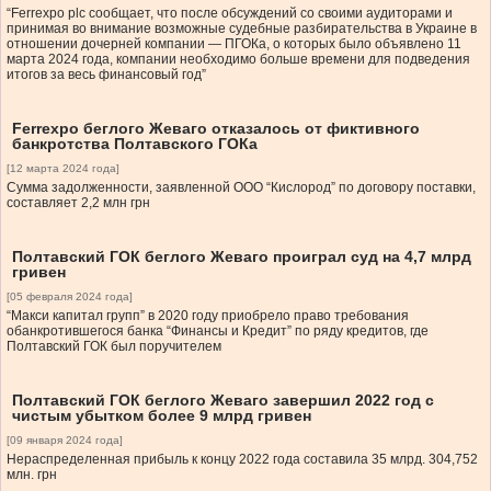
“Ferrexpo plc сообщает, что после обсуждений со своими аудиторами и
принимая во внимание возможные судебные разбирательства в Украине в
отношении дочерней компании — ПГОКа, о которых было объявлено 11
марта 2024 года, компании необходимо больше времени для подведения
итогов за весь финансовый год”
Ferrexpo беглого Жеваго отказалось от фиктивного
банкротства Полтавского ГОКа
[12 марта 2024 года]
Сумма задолженности, заявленной ООО “Кислород” по договору поставки,
составляет 2,2 млн грн
Полтавский ГОК беглого Жеваго проиграл суд на 4,7 млрд
гривен
[05 февраля 2024 года]
“Макси капитал групп” в 2020 году приобрело право требования
обанкротившегося банка “Финансы и Кредит” по ряду кредитов, где
Полтавский ГОК был поручителем
Полтавский ГОК беглого Жеваго завершил 2022 год с
чистым убытком более 9 млрд гривен
[09 января 2024 года]
Нераспределенная прибыль к концу 2022 года составила 35 млрд. 304,752
млн. грн