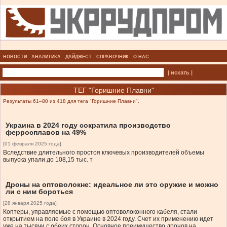
НОВОСТИ
АНАЛИТИКА
ДАЙДЖЕСТ
СПРАВОЧНИК
О НАС
| искать |
ТЕГ "Горишние Плавни"
Результаты 61–80 из 418 для тега "Горишние Плавни".
Украина в 2024 году сократила производство
ферросплавов на 49%
[01 февраля 2025 года]
Вследствие длительного простоя ключевых производителей объемы
выпуска упали до 108,15 тыс. т
Дроны на оптоволокне: идеальное ли это оружие и можно
ли с ним бороться
[28 января 2025 года]
Коптеры, управляемые с помощью оптоволоконного кабеля, стали
открытием на поле боя в Украине в 2024 году. Счет их применению идет
уже на тысячи с обеих сторон. Основное преимущество дронов на