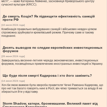
місті”, — каже Катерина Левченко, засновниця Криворізького центру
сучасної культури (KRCC).
Де смерть Кощія? Як підвищити ефективність санкцій
проти РФ
[10 июля 2024 года]
Комбінація правильно вибудуваних санкцій і військових невдач цілком
спроможна зруйнувати кремлівський режим. Причому саме в такому
поєднанні.
Десять выводов по следам европейских инвестиционных
форумов
[26 июня 2024 года]
Завершилась весенне-летняя череда экономических, инвестиционных
форумов, посвящённых привлечению иностранных инвестиций в Украину.
Що буде після смерті Кадирова і хто його замінить?
[14 июня 2024 года]
Хоч би якою важкою була хвороба правителя Чечні Рамзана Кадирова, що
про неї так багато говорять нині в Росії, він чіпко тримається за владу й не
збирається йти у відставку.
​Storm Shadow, катери, бронемашини. Великий пакет від
Сполученого Королівства