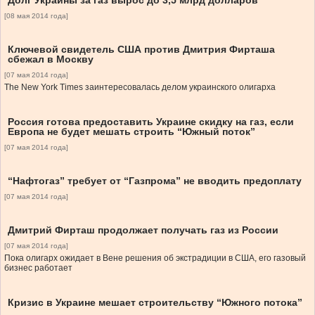
Долг Украины за газ вырос до 3,5 млрд долларов
[08 мая 2014 года]
Ключевой свидетель США против Дмитрия Фирташа
сбежал в Москву
[07 мая 2014 года]
The New York Times заинтересовалась делом украинского олигарха
Россия готова предоставить Украине скидку на газ, если
Европа не будет мешать строить “Южный поток”
[07 мая 2014 года]
“Нафтогаз” требует от “Газпрома” не вводить предоплату
[07 мая 2014 года]
Дмитрий Фирташ продолжает получать газ из России
[07 мая 2014 года]
Пока олигарх ожидает в Вене решения об экстрадиции в США, его газовый
бизнес работает
Кризис в Украине мешает строительству “Южного потока”