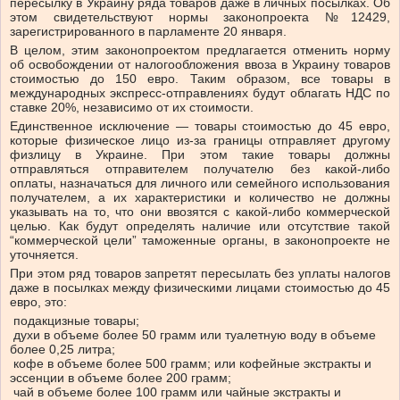
пересылку в Украину ряда товаров даже в личных посылках. Об
этом свидетельствуют нормы законопроекта №12429,
зарегистрированного в парламенте 20 января.
В целом, этим законопроектом предлагается отменить норму
об освобождении от налогообложения ввоза в Украину товаров
стоимостью до 150 евро. Таким образом, все товары в
международных экспресс-отправлениях будут облагать НДС по
ставке 20%, независимо от их стоимости.
Единственное исключение — товары стоимостью до 45 евро,
которые физическое лицо из-за границы отправляет другому
физлицу в Украине. При этом такие товары должны
отправляться отправителем получателю без какой-либо
оплаты, назначаться для личного или семейного использования
получателем, а их характеристики и количество не должны
указывать на то, что они ввозятся с какой-либо коммерческой
целью. Как будут определять наличие или отсутствие такой
“коммерческой цели” таможенные органы, в законопроекте не
уточняется.
При этом ряд товаров запретят пересылать без уплаты налогов
даже в посылках между физическими лицами стоимостью до 45
евро, это:
подакцизные товары;
духи в объеме более 50 грамм или туалетную воду в объеме
более 0,25 литра;
кофе в объеме более 500 грамм; или кофейные экстракты и
эссенции в объеме более 200 грамм;
чай в объеме более 100 грамм или чайные экстракты и