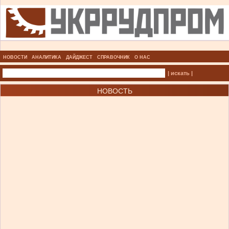
НОВОСТИ
АНАЛИТИКА
ДАЙДЖЕСТ
СПРАВОЧНИК
О НАС
| искать |
НОВОСТЬ