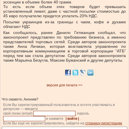
эссенции в объеме более 40 грамм.
То есть если объем этих товаров будет превышать
установленный лимит, даже с частной посылки стоимостью до
45 евро получателю придется уплатить 20% НДС.
Посылки украинцев из-за границы с чаем, кофе и духами
облагают НДС
Как сообщалось, ранее Данило Гетманцев сообщал, что
законопроект представлен по требованию бизнеса, а именно
представителей торговых сетей. Среди авторов законопроекта
также Анна Личман, которая возглавляла управление по
корпоративным коммуникациям в торговой корпорации “АТБ”
перед тем как стала депутатом. Среди авторов законопроекта
также Марьяна Безугла, Максим Бужанский и другие депутаты.
версия для печати >>
Что скажете, Аноним?
Если Вы зарегистрированный пользователь и хотите участвовать в
дискуссии — введите
свой логин (email)
, пароль
и нажмите
| войти |
.
Если Вы еще не зарегистрировались, зайдите на
страницу регистрации
.