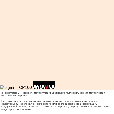
(c) Укррудпром — новости металлургии: цветная металлургия, черная металлургия,
металлургия Украины
При цитировании и использовании материалов ссылка на
www.ukrrudprom.ua
обязательна. Перепечатка, копирование или воспроизведение информации,
содержащей ссылку на агентства "Iнтерфакс-Україна", "Українськi Новини" в каком-либо
виде строго запрещены