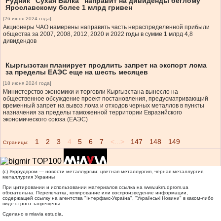
Рудник “Сухая Балка” направит на дивиденды беглому
Ярославскому более 1 млрд гривен
[26 июня 2024 года]
Акционеры ЧАО намерены направить часть нераспределенной прибыли
общества за 2007, 2008, 2012, 2020 и 2022 годы в сумме 1 млрд 4,8
дивидендов
Кыргызстан планирует продлить запрет на экспорт лома
за пределы ЕАЭС еще на шесть месяцев
[18 июня 2024 года]
Министерство экономики и торговли Кыргызстана вынесло на
общественное обсуждение проект постановления, предусматривающий
временный запрет на вывоз лома и отходов черных металлов в пункты
назначения за пределы таможенной территории Евразийского
экономического союза (ЕАЭС)
1
2
3
4
5
6
7
<...>
147
148
149
Страницы:
(c) Укррудпром — новости металлургии: цветная металлургия, черная металлургия,
металлургия Украины
При цитировании и использовании материалов ссылка на
www.ukrrudprom.ua
обязательна. Перепечатка, копирование или воспроизведение информации,
содержащей ссылку на агентства "Iнтерфакс-Україна", "Українськi Новини" в каком-либо
виде строго запрещены
Сделано в miavia estudia.