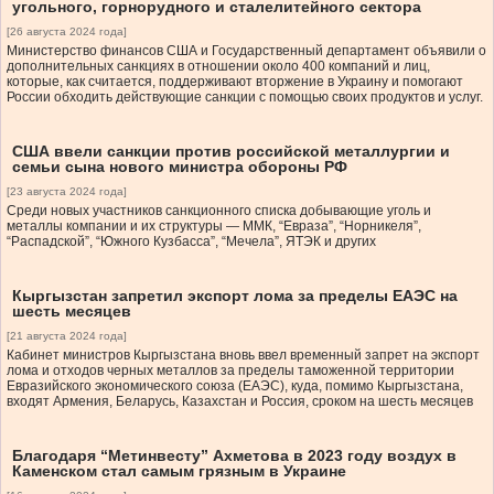
угольного, горнорудного и сталелитейного сектора
[26 августа 2024 года]
Министерство финансов США и Государственный департамент объявили о
дополнительных санкциях в отношении около 400 компаний и лиц,
которые, как считается, поддерживают вторжение в Украину и помогают
России обходить действующие санкции с помощью своих продуктов и услуг.
США ввели санкции против российской металлургии и
семьи сына нового министра обороны РФ
[23 августа 2024 года]
Среди новых участников санкционного списка добывающие уголь и
металлы компании и их структуры — ММК, “Евраза”, “Норникеля”,
“Распадской”, “Южного Кузбасса”, “Мечела”, ЯТЭК и других
Кыргызстан запретил экспорт лома за пределы ЕАЭС на
шесть месяцев
[21 августа 2024 года]
Кабинет министров Кыргызстана вновь ввел временный запрет на экспорт
лома и отходов черных металлов за пределы таможенной территории
Евразийского экономического союза (ЕАЭС), куда, помимо Кыргызстана,
входят Армения, Беларусь, Казахстан и Россия, сроком на шесть месяцев
Благодаря “Метинвесту” Ахметова в 2023 году воздух в
Каменском стал самым грязным в Украине