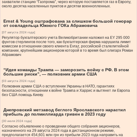
захватили станцию “Газпрома”, через которую поставляется газ в Европу,
около десятка населенных пунктов и десятки военнопленных.
Ernst & Young оштрафована за слишком большой гонорар
от совладельца Южного ГОКа Абрамовича
[07 августа 2024 года]
Регулятор бухгалтерского учета Великобритании наложил на EY 295 000
фунтов стерлингов после того, как бухгалтерская фирма нарушила лимит
комиссии в отношении своего клиента Evraz, российской сталелитейной
компании, крупнейшим акционером которой в то время был олигарх Роман
Абрамович
“Идея команды Трампа — заморозить войну с РФ. В этом
большие риски”, — полковник армии США
[03 августа 2024 года]
Полковник армии США о вступлении Украины в НАТО, гарантиях
безопасности, отношении к войне Трампа и Харрис и вытянет ли Европа
без США помощь Киеву.
Днепровский метзавод беглого Ярославского нарастил
прибыль до полмиллиарда гривен в 2023 году
[30 июля 2024 года]
Согласно объявлению о проведении общего собрания акционеров,
назначенного на 29 августа 2024 года в дистанционном режиме,
предполагается 454,601 млн грн из прибыли 2023 года направить на