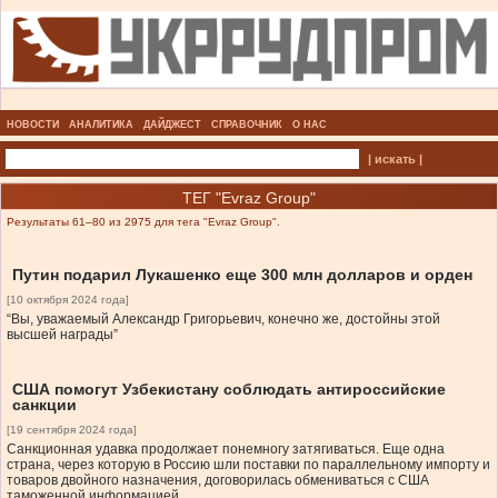
НОВОСТИ
АНАЛИТИКА
ДАЙДЖЕСТ
СПРАВОЧНИК
О НАС
| искать |
ТЕГ "Evraz Group"
Результаты 61–80 из 2975 для тега "Evraz Group".
Путин подарил Лукашенко еще 300 млн долларов и орден
[10 октября 2024 года]
“Вы, уважаемый Александр Григорьевич, конечно же, достойны этой
высшей награды”
США помогут Узбекистану соблюдать антироссийские
санкции
[19 сентября 2024 года]
Санкционная удавка продолжает понемногу затягиваться. Еще одна
страна, через которую в Россию шли поставки по параллельному импорту и
товаров двойного назначения, договорилась обмениваться с США
таможенной информацией