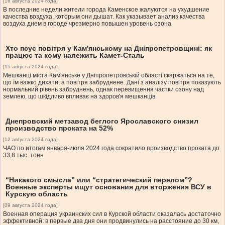
[16 августа 2024 года]
В последние недели жители города Каменское жалуются на ухудшение
качества воздуха, которым они дышат. Как указывает анализ качества
воздуха днем в городе чрезмерно повышен уровень озона
Хто псує повітря у Кам'янському на Дніпропетровщині: як
працює та кому належить Камет-Сталь
[15 августа 2024 года]
Мешканці міста Кам'янське у Дніпропетровській області скаржаться на те,
що їм важко дихати, а повітря забруднене. Дані з аналізу повітря показують
нормальний рівень забруднень, однак перевищення частки озону над
землею, що шкідливо впливає на здоров'я мешканців
Днепровский метзавод беглого Ярославского снизил
производство проката на 52%
[12 августа 2024 года]
ЧАО по итогам января-июля 2024 года сократило производство проката до
33,8 тыс. тонн
“Никакого смысла” или “стратегический перелом”?
Военные эксперты ищут основания для вторжения ВСУ в
Курскую область
[09 августа 2024 года]
Военная операция украинских сил в Курской области оказалась достаточно
эффективной: в первые два дня они продвинулись на расстояние до 30 км,