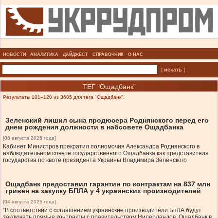
НОВОСТИ
АНАЛИТИКА
ДАЙДЖЕСТ
СПРАВОЧНИК
О НАС
| искать |
ТЕГ "Ощадбанк"
Результаты 101–120 из 3685 для тега "Ощадбанк".
Зеленский лишил сына продюсера Роднянского перед его
днем рождения должности в набсовете Ощадбанка
[06 августа 2025 года]
Кабинет Министров прекратил полномочия Александра Роднянского в
наблюдательном совете государственного Ощадбанка как представителя
государства по квоте президента Украины Владимира Зеленского
Ощадбанк предоставил гарантии по контрактам на 837 млн
гривен на закупку БПЛА у 4 украинских производителей
[04 августа 2025 года]
“В соответствии с соглашением украинские производители БпЛА будут
заключать прямые контракты с правительством Нидерландов. Ощадбанк в