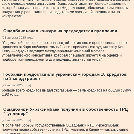
свою очередь через инструмент банковской гарантии, бенефициаром по
которой выступает правительство Нидерландов, обеспечит возможность
получения украинскими производителями частичной предоплаты по
контрактам”
Ощадбанк начал конкурс на председателя правления
[03 августа 2025 года]
“С целью обеспечения прозрачного, объективного и профессионального
процесса отбора наблюдательный совет привлек к сотрудничеству Korn
Ferry — одну из ведущих международных компаний в сфере
управленческого консалтинга, которая специализируется на оценке и
подборе топ-менеджмента для ведущих институтов мира”
Госбанки предоставили украинским городам 10 кредитов
на 3 млрд гривен
[29 июля 2025 года]
больше всего кредитов выдал Укргазбанк — семь кредитов на общую сумму
1,93 млрд
Ощадбанк и Укрэксимбанк получили в собственность ТРЦ
“Гулливер”
[27 июля 2025 года]
“После лет борьбы государственные Ощадбанк и наш Укрэксимбанк
получили право собственности на ТРЦ Гулливер в Киеве — как взыскание
за долги его владельца”