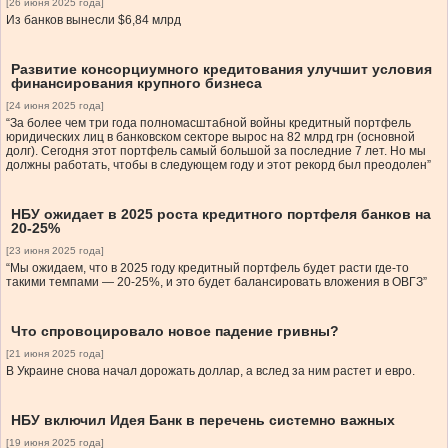
[26 июня 2025 года]
Из банков вынесли $6,84 млрд
Развитие консорциумного кредитования улучшит условия
финансирования крупного бизнеса
[24 июня 2025 года]
“За более чем три года полномасштабной войны кредитный портфель
юридических лиц в банковском секторе вырос на 82 млрд грн (основной
долг). Сегодня этот портфель самый большой за последние 7 лет. Но мы
должны работать, чтобы в следующем году и этот рекорд был преодолен”
НБУ ожидает в 2025 роста кредитного портфеля банков на
20-25%
[23 июня 2025 года]
“Мы ожидаем, что в 2025 году кредитный портфель будет расти где-то
такими темпами — 20-25%, и это будет балансировать вложения в ОВГЗ”
Что спровоцировало новое падение гривны?
[21 июня 2025 года]
В Украине снова начал дорожать доллар, а вслед за ним растет и евро.
НБУ включил Идея Банк в перечень системно важных
[19 июня 2025 года]