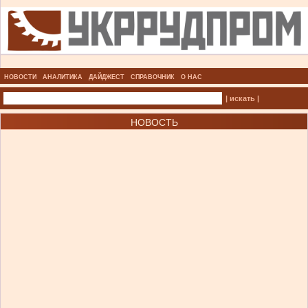
НОВОСТИ
АНАЛИТИКА
ДАЙДЖЕСТ
СПРАВОЧНИК
О НАС
| искать |
НОВОСТЬ