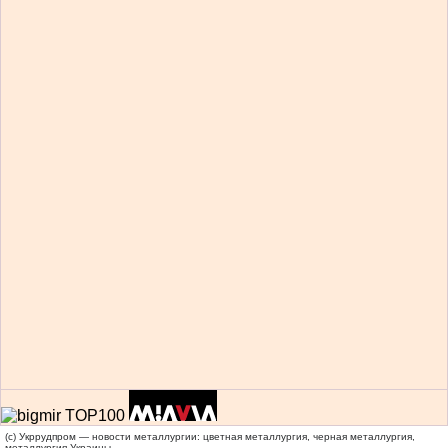
(c) Укррудпром — новости металлургии: цветная металлургия, черная металлургия,
металлургия Украины