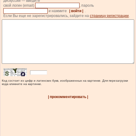
дискуссии — введите
свой логин (email)
, пароль
и нажмите
| войти |
.
Если Вы еще не зарегистрировались, зайдите на
страницу регистрации
.
Код состоит из цифр и латинских букв, изображенных на картинке. Для перезагрузки
кода кликните на картинке.
| прокомментировать |