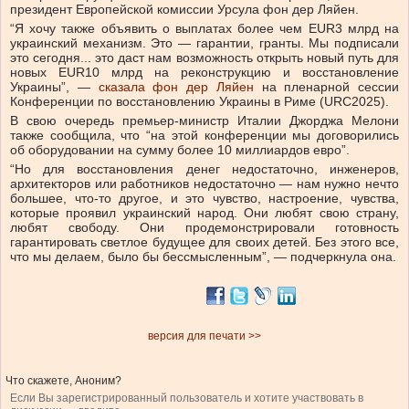
президент Европейской комиссии Урсула фон дер Ляйен.
“Я хочу также объявить о выплатах более чем EUR3 млрд на
украинский механизм. Это — гарантии, гранты. Мы подписали
это сегодня... это даст нам возможность открыть новый путь для
новых EUR10 млрд на реконструкцию и восстановление
Украины”, —
сказала фон дер Ляйен
на пленарной сессии
Конференции по восстановлению Украины в Риме (URC2025).
В свою очередь премьер-министр Италии Джорджа Мелони
также сообщила, что “на этой конференции мы договорились
об оборудовании на сумму более 10 миллиардов евро”.
“Но для восстановления денег недостаточно, инженеров,
архитекторов или работников недостаточно — нам нужно нечто
большее, что-то другое, и это чувство, настроение, чувства,
которые проявил украинский народ. Они любят свою страну,
любят свободу. Они продемонстрировали готовность
гарантировать светлое будущее для своих детей. Без этого все,
что мы делаем, было бы бессмысленным”, — подчеркнула она.
версия для печати >>
Что скажете, Аноним?
Если Вы зарегистрированный пользователь и хотите участвовать в