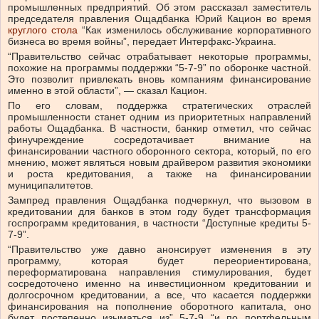
промышленных предприятий.
Об этом рассказал заместитель
председателя правления Ощадбанка Юрий Кацион во время
круглого стола
“Как изменилось обслуживание корпоративного
бизнеса во время войны”, передает Интерфакс-Украина.
“Правительство сейчас отрабатывает некоторые программы,
похожие на программы поддержки “5-7-9” по оборонке частной.
Это позволит привлекать вновь компаниям финансирование
именно в этой области”, — сказал Кацион.
По его словам, поддержка стратегических отраслей
промышленности станет одним из приоритетных направлений
работы Ощадбанка. В частности, банкир отметил, что сейчас
финучреждение сосредотачивает внимание на
финансировании частного оборонного сектора, который, по его
мнению, может являться новым драйвером развития экономики
и роста кредитования, а также на финансировании
муниципалитетов.
Зампред правления Ощадбанка подчеркнул, что вызовом в
кредитовании для банков в этом году будет трансформация
госпрограмм кредитования, в частности “Доступные кредиты 5-
7-9”.
“Правительство уже давно анонсирует изменения в эту
программу, которая будет переориентирована,
переформатирована направления стимулирования, будет
сосредоточено именно на инвестиционном кредитовании и
долгосрочном кредитовании, а все, что касается поддержки
финансирования на пополнение оборотного капитала, оно
будет постепенно изыматься из” 5-7-9 “и по портфельным