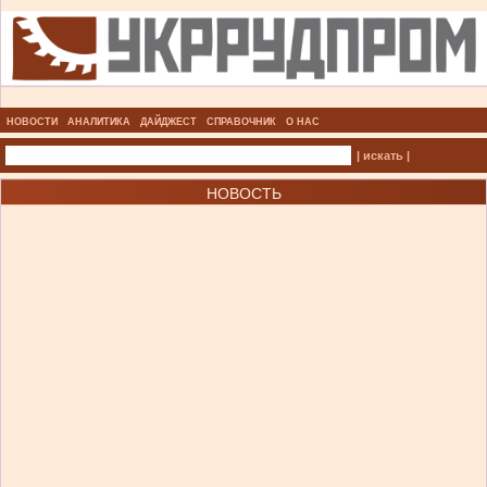
НОВОСТИ
АНАЛИТИКА
ДАЙДЖЕСТ
СПРАВОЧНИК
О НАС
| искать |
НОВОСТЬ