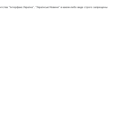
тва "Iнтерфакс-Україна", "Українськi Новини" в каком-либо виде строго запрещены