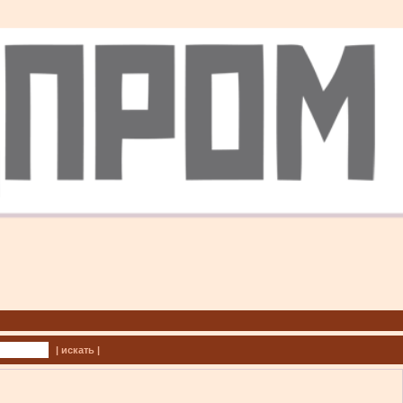
| искать |