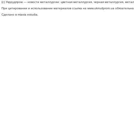
(c) Укррудпром — новости металлургии: цветная металлургия, черная металлургия, мета
При цитировании и использовании материалов ссылка на
www.ukrrudprom.ua
обязательна.
Сделано в miavia estudia.