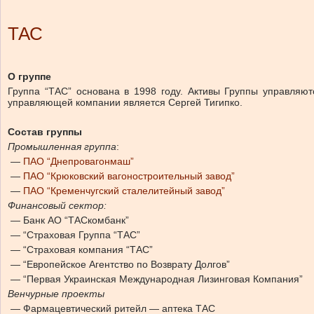
ТАС
О группе
Группа “ТАС” основана в 1998 году. Активы Группы управля
управляющей компании является Сергей Тигипко.
Состав группы
Промышленная группа
:
—
ПАО “Днепровагонмаш”
—
ПАО “Крюковский вагоностроительный завод”
—
ПАО “Кременчугский сталелитейный завод”
Финансовый сектор:
— Банк АО “ТАСкомбанк”
— “Страховая Группа “ТАС”
— “Страховая компания “ТАС”
— “Европейское Агентство по Возврату Долгов”
— “Первая Украинская Международная Лизинговая Компания”
Венчурные проекты
— Фармацевтический ритейл — аптека ТАС