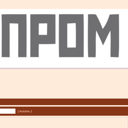
| искать |