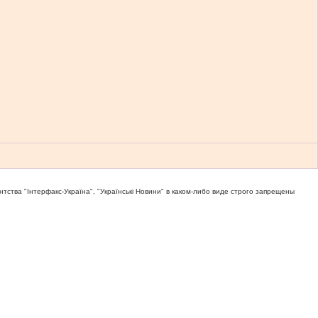
тва "Iнтерфакс-Україна", "Українськi Новини" в каком-либо виде строго запрещены