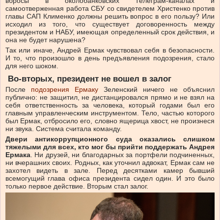
вбросы в околобанковских Телеграм-каналах и
самоотверженная работа СБУ со свидетелем Христенко против
главы САП Клименко должны решить вопрос в его пользу? Или
исходил из того, что существует договоренность между
президентом и НАБУ, имеющая определенный срок действия, и
она не будет нарушена?
Так или иначе, Андрей Ермак чувствовал себя в безопасности.
И то, что произошло в день предъявления подозрения, стало
для него шоком.
Во-вторых,
президент
не
вошел
в
залог
После
подозрения Ермаку
Зеленский ничего не объяснил
публично: не защитил, не дистанцировался прямо и не взял на
себя ответственность за человека, который годами был его
главным управленческим инструментом. Тело, частью которого
был Ермак, отбросило его, словно ящерица хвост, не произнеся
ни звука. Система считала команду.
Двери антикоррупционного суда оказались слишком
тяжелыми для всех, кто мог бы прийти поддержать Андрея
Ермака
. Ни друзей, ни благодарных за портфели подчиненных,
ни вчерашних своих. Родных, как уточнил адвокат, Ермак сам не
захотел видеть в зале. Перед десятками камер бывший
всемогущий глава офиса президента сидел один. И это было
только первое действие. Вторым стал залог.