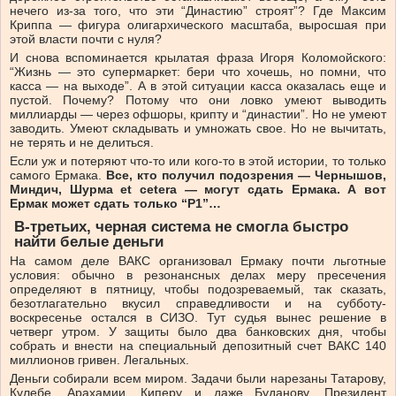
нечего из-за того, что эти “Династию” строят”? Где Максим
Криппа — фигура олигархического масштаба, выросшая при
этой власти почти с нуля?
И снова вспоминается крылатая фраза Игоря Коломойского:
“Жизнь — это супермаркет: бери что хочешь, но помни, что
касса — на выходе”. А в этой ситуации касса оказалась еще и
пустой. Почему? Потому что они ловко умеют выводить
миллиарды — через офшоры, крипту и “династии”. Но не умеют
заводить. Умеют складывать и умножать свое. Но не вычитать,
не терять и не делиться.
Если уж и потеряют что-то или кого-то в этой истории, то только
самого Ермака.
Все,
кто
получил
подозрения
—
Чернышов,
Миндич,
Шурма
et
cetera
—
могут
сдать
Ермака.
А
вот
Ермак
может
сдать
только
“
Р1”…
В-третьих,
черная
система
не
смогла
быстро
найти
белые
деньги
На самом деле ВАКС организовал Ермаку почти льготные
условия: обычно в резонансных делах меру пресечения
определяют в пятницу, чтобы подозреваемый, так сказать,
безотлагательно вкусил справедливости и на субботу-
воскресенье остался в СИЗО. Тут судья вынес решение в
четверг утром. У защиты было два банковских дня, чтобы
собрать и внести на специальный депозитный счет ВАКС 140
миллионов гривен. Легальных.
Деньги собирали всем миром. Задачи были нарезаны Татарову,
Кулебе, Арахамии, Киперу и даже Буданову. Президент