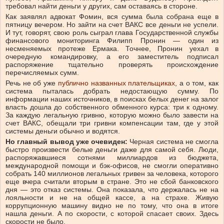
требовал найти деньги у других, сам оставаясь в стороне.
Как заявлял адвокат Фомин, вся сумма была собрана еще в
пятницу вечером. Но зайти на счет ВАКС все деньги не успели.
И тут, говорят, свою роль сыграл глава Государственной службы
финансового мониторинга Филипп Пронин — один из
несменяемых протеже Ермака. Точнее, Пронин уехал в
очередную командировку, а его заместитель подписал
распоряжение тщательно проверять происхождение
перечисляемых сумм.
Речь не об уже
публично названных плательщиках
, а о том, как
система пыталась добрать недостающую сумму. По
информации наших источников, в поисках белых денег на залог
власть дошла до собственного обменного курса: три к одному.
За каждую легальную гривню, которую можно было завести на
счет ВАКС, обещали три гривни компенсации там, где у этой
системы деньги обычно и водятся.
Но главный вывод уже очевиден:
Черная система не смогла
быстро произвести белые деньги даже для самой себя. Люди,
распоряжавшиеся сотнями миллиардов из бюджета,
международной помощи и бэк-офисов, не смогли оперативно
собрать 140 миллионов легальных гривен за человека, которого
еще вчера считали вторым в стране. Это не сбой банковского
дня — это отказ системы. Она показала, что держалась не на
лояльности и не на общей кассе, а на страхе. Живую
коррупционную машину видно не по тому, что она в итоге
нашла деньги. А по скорости, с которой спасает своих. Здесь
скорости не было.