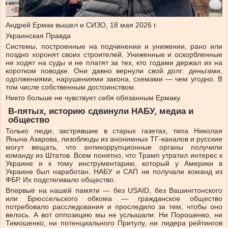
Андрей Ермак вышел и СИЗО, 18 мая 2026 г.
Украинская Правда
Системы, построенные на подчинении и унижении, рано или
поздно хоронят своих строителей. Униженные и оскорбленные
не ходят на суды и не платят за тех, кто годами держал их на
коротком поводке. Они давно вернули свой долг: деньгами,
одолжениями, нарушениями закона, схемами — чем угодно. В
том числе собственным достоинством.
Никто больше не чувствует себя обязанным Ермаку.
В-пятых,
историю
сдвинули
НАБУ,
медиа
и
общество
Только люди, застрявшие в старых газетах, типа Николая
Яныча Азарова, лизоблюды из анонимных ТГ-каналов и русские
могут вещать, что антикоррупционные органы получили
команду из Штатов. Всем понятно, что Трамп утратил интерес к
Украине и к тому инструментарию, который у Америки в
Украине был наработан. НАБУ и САП не получали команд из
ФБР. Их подстегивало общество.
Впервые на нашей памяти — без USAID, без Вашингтонского
или Брюссельского обкома — гражданское общество
потребовало расследования и проследило за тем, чтобы оно
велось. А вот оппозицию мы не услышали. Ни Порошенко, ни
Тимошенко, ни потенциального Притулу, ни лидера рейтингов