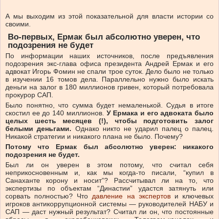
А мы выходим из этой показательной для власти истории со
своими.
Во-первых,
Ермак
был
абсолютно
уверен,
что
подозрения
не
будет
По информации наших источников, после предъявления
подозрения экс-глава офиса президента Андрей Ермак и его
адвокат Игорь Фомин не спали трое суток. Дело было не только
в изучении 16 томов дела. Параллельно нужно было искать
деньги на залог в 180 миллионов гривен, который потребовала
прокурор САП.
Было понятно, что сумма будет немаленькой. Судья в итоге
скостил ее до 140 миллионов.
У
Ермака
и
его
адвоката
было
целых
шесть
месяцев
(!),
чтобы
подготовить
залог
белыми
деньгами.
Однако никто не ударил палец о палец.
Никакой стратегии и никакого плана не было. Почему?
Потому
что
Ермак
был
абсолютно
уверен:
никакого
подозрения
не
будет.
Был ли он уверен в этом потому, что считал себя
неприкосновенным и, как мы когда-то писали, “купил в
Санаханте корону и носит”? Рассчитывал ли на то, что
экспертизы по объектам “Династии” удастся затянуть или
сорвать полностью? Что
давление на экспертов
и ключевых
игроков антикоррупционной системы — руководителей НАБУ и
САП — даст нужный результат? Считал ли он, что постоянные