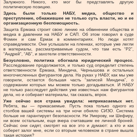
Залужного. Никого, кто мог бы представлять другую
политическую позицию.
Здесь
были
только
НАБУ,
медиа,
общество
и
преступление,
обнажившее
не
только
суть
власти,
но
и
ее
организационную
беспомощность.
Защита Ермака строит свою линию на обвинении общества и
медиа в давлении на НАБУ и САП. Об этом говорил в суде
Фомин и сам Ермак в комментариях. Но люди хотят
справедливости. Они услышали на пленках, которые уже легли
в материалы, рассматриваемые судом, что там есть “Р2”,
“Андрей”, “АБ”, и захотели ответственности.
Безусловно,
политика
обогнала
юридический
процесс.
Расследование продолжается, и только суд определит степень
ответственности Ермака, Миндича, Чернышова и остальных
многочисленных фигурантов дела. На руках у НАБУ, как мы уже
говорили, остается большая часть “записей Миндича”, о
содержании которых мы можем только догадываться. И НАБУ
не только расследует действия уже известных нам фигурантов
дела, но и собирает материалы, так сказать, впрок.
Уже
сейчас
вся
страна
увидела:
неприкасаемых
нет.
Ребята, вы — прикасаемые. Пусть пока только одного из
столбов вашей системы на три ночи обняло СИЗО. Система
больше не гарантирует безопасности. Ни Умерову, ни Шефиру,
ни всем остальным, еще вчера считавшим ее личной броней.
Сейчас они сидят, смотрят на все это и думают: а кто и как
соберет залог мне, если со вторым человеком в стране вышла
такая история?