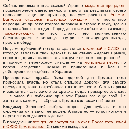
Сейчас впервые в независимой Украине
создается прецедент
промежуточной ответственности власти за результаты своего
правления: еще не приговор, но уже расплата.
Аппетит
Банковой оказался настолько большим
, что постоянное
переедание привело второго человека в стране в точку, где он
остался абсолютно один. Перед десятками объективов и камер,
транслирующих
на всю страну его величественную
беспомощность и кипящую внутри, не находящую выхода,
ярость и обиду.
Но даже публичный позор не сравнится
с камерой в СИЗО
, за
которую заплатил твой адвокат. В ее стенах Андрею Ермаку,
вероятно, пришлось осознать, как рушится дом, построенный —
в прямом и переносном смысле — на
могильном песке
, по
версии следствия, незаконно привезенном в Козин с
действующего кладбища в Украинке.
Президентская дружба была дорогой для Ермака, пока
приносила власть, но стала слишком дорогой для самого
президента, когда потребовала ответственности. Стать первым
и заплатить часть залога за Ермака, подав пример остальным,
— значило бы публично признать: Ермак все еще свой. Не
заплатить самому — сбросить Ермака как токсичный актив.
Владимир Зеленский выбрал второе. Для публики и для
окружения он в залог не вошел. Аппаратно — топал ногами и
нарезал команды искать деньги.
В понедельник
все деньги поступили на счет
.
После трех ночей
в СИЗО Ермак вышел
. Со своими выводами.