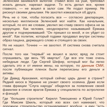
Зеленский занимался залогом: ставил всех на уши, требовал
искать деньги, нарезал задачи. То есть делал все, кроме
главного, — не вошел в залог сам. Не подал пример. Не
рискнул своими деньгами. Не захотел измазаться об друга.
Речь не о том, чтобы погасить все — согласно декларации,
несколько миллионов Зеленский мог найти. Как начальник,
который, по его же словам, уволил экс-главу своего офиса не за
коррупцию. Как человек, неоднократно называвший Ермака
другом и подчеркивавший: “Он пришел со мной, и он уйдет со
мной”. Как политик, который годами продавал внутри системы
образ пацана, держащего слово и стоящего за своих.
Но не нашел. Точнее — не захотел. И система снова считала
сигнал.
После того как “первый” не вошел в залог, вряд ли стоит
спрашивать, где весь “95 квартал”. Где все эти тоже очень
небедные люди. Где Сергей Шефир, который мог бы легко
сделать это и от имени жены, на которую, по
данным СМИ
,
после публикации пленок были переписаны его деньги и
активы.
Где Давид Арахамия, который сейчас царь денег в стране?
Редкий киоск в Украине не узнает своего хозяина. Даже если
глава фракции “Слуга народа” обиделся за появление своей
фамилии в списке врагов Ермака у специалиста по астрологии
и фэншуй.
Где “большие строители” Кирилл Тимошенко и Юрий Голик?
Где Максим Шкиль, который изо всех сил намекает, что
дорожное строительство останавливают вообще, а ему “есть