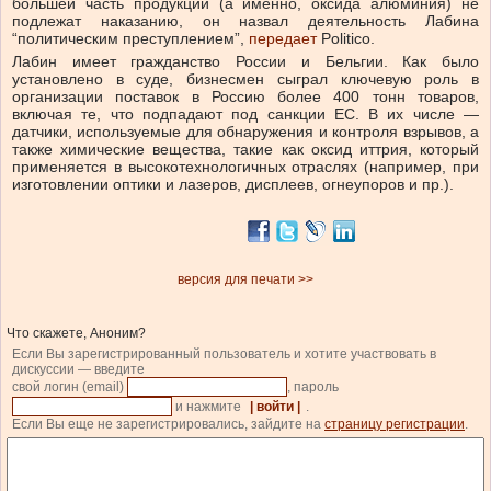
большей часть продукции (а именно, оксида алюминия) не
подлежат наказанию, он назвал деятельность Лабина
“политическим преступлением”,
передает
Politico.
Лабин имеет гражданство России и Бельгии. Как было
установлено в суде, бизнесмен сыграл ключевую роль в
организации поставок в Россию более 400 тонн товаров,
включая те, что подпадают под санкции ЕС. В их числе —
датчики, используемые для обнаружения и контроля взрывов, а
также химические вещества, такие как оксид иттрия, который
применяется в высокотехнологичных отраслях (например, при
изготовлении оптики и лазеров, дисплеев, огнеупоров и пр.).
версия для печати >>
Что скажете, Аноним?
Если Вы зарегистрированный пользователь и хотите участвовать в
дискуссии — введите
свой логин (email)
, пароль
и нажмите
| войти |
.
Если Вы еще не зарегистрировались, зайдите на
страницу регистрации
.