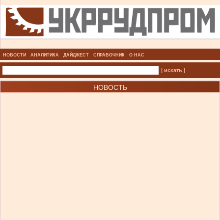
НОВОСТИ
АНАЛИТИКА
ДАЙДЖЕСТ
СПРАВОЧНИК
О НАС
| искать |
НОВОСТЬ