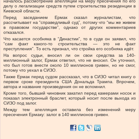
началось рассмотрение апелляции на меру пресечения по его
делу о легализации средств путем строительства резиденции в
Киевской области.
Перед заседанием Ермак сказал журналистам, что
рассчитывает на “справедливый суд”, потому что “мы же живем
в правовом государстве”, однако от других комментариев
отказался.
Что касается особняка в “Династии”, то в суде он заявил, что
“сам факт какого-то строительства — это не факт
преступления”. То есть признал, что стройка его особняка идёт.
На вопрос судьи, вносил ли он свои средства за 140-
миллионный залог, Ермак ответил, что не вносил. Он уточнил,
что был готов внести около 10 миллионов гривен, но не смог,
потому что уехал в СИЗО.
Также Ермак перед судом рассказал, что в СИЗО читал книгу о
первом сроке президента США Дональда Трампа. Впрочем,
автора и название произведения он не вспомнил.
Кроме того, бывший чиновник закатил перед камерами носок и
показал электронный браслет, который носит после выхода из
СИЗО под залог.
Между тем апелляция оставила без изменений меру
пресечения Ермаку: залог в 140 миллионов гривен.