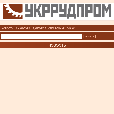
НОВОСТИ
АНАЛИТИКА
ДАЙДЖЕСТ
СПРАВОЧНИК
О НАС
| искать |
НОВОСТЬ