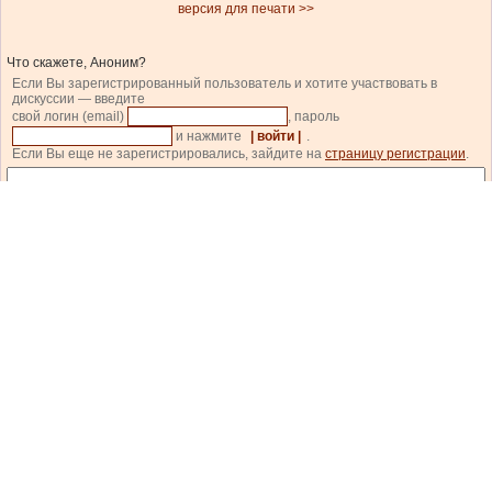
версия для печати >>
Что скажете, Аноним?
Если Вы зарегистрированный пользователь и хотите участвовать в
дискуссии — введите
свой логин (email)
, пароль
и нажмите
| войти |
.
Если Вы еще не зарегистрировались, зайдите на
страницу регистрации
.
Код состоит из цифр и латинских букв, изображенных на картинке. Для перезагрузки
кода кликните на картинке.
| прокомментировать |