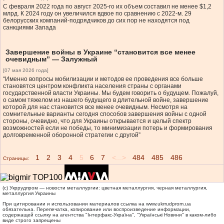
С февраля 2022 года по август 2025-го их объем составил не менее $1,2
млрд. К 2024 году он увеличился вдвое по сравнению с 2022-м. 29
белорусских компаний-подрядчиков до сих пор не находятся под
санкциями Запада
Завершение войны в Украине “становится все менее
очевидным” — Залужный
[07 мая 2026 года]
“Именно вопросы мобилизации и методов ее проведения все больше
становятся центром конфликта населения страны с органами
государственной власти Украины. Мы будем говорить о будущем. Пожалуй,
о самом тяжелом из нашего будущего в длительной войне, завершение
которой для нас становится все менее очевидным. Несмотря на
сомнительные варианты сегодня способов завершения войны с одной
стороны, очевидно, что для Украины открывается и целый спектр
возможностей если не победы, то минимизации потерь и формирования
долговременной оборонной стратегии с другой”
1
2
3
4
5
6
7
<...>
484
485
486
Страницы:
(c) Укррудпром — новости металлургии: цветная металлургия, черная металлургия,
металлургия Украины
При цитировании и использовании материалов ссылка на
www.ukrrudprom.ua
обязательна. Перепечатка, копирование или воспроизведение информации,
содержащей ссылку на агентства "Iнтерфакс-Україна", "Українськi Новини" в каком-либо
виде строго запрещены