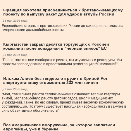
Франция захотела присоединиться к британо-немецкому
проекту по выпуску ракет для ударов вглубь России
[23 мая 2026 года]
Европейские страны в противостоянии России до сих пор полагались на
американские дальнобойные ракеты
Кыргызстан закрыл десятки торгующих с Россией
компаний после попадания в “черный список” ЕС
[21 мая 2026 года]
“После того как они сообщают о рисках, мы изучаем их и реагируем. Мы
провели расследование и приостановили регистрацию 50 компаний”
Ильхам Алиев без тендера отгрузит в Кривой Рог
энергоустановку стоимостью 232 млн гривен
[21 мая 2026 года]
“Мол, стабильная работа теплоснабжения означает теплые квартиры
зимой, бесперебойную работу детских садов, школ и медицинских
учреждений. Также, по его словам, проект имеет весомую экономическую
составляющую. Поэтому существует насущная необходимость в закупке в
силу объективных обстоятельств”
Все американское вооружение, за которое заплатили
европейцы, уже в Украине