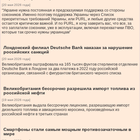
[20 мая 2026 года]
“Украине нужна постоянная и предсказуемая поддержка со стороны
союзников. Именно поэтому поддержка Украины через Список
приоритетных требований Украины, или PURL, и любые другие средства
остается критически важной. И по PURL, я хочу заверить вас, что все, за
что заплатили союзники, уже в эксплуатации, включая перехватчики ПВО,
которые так срочно нужны украинцам”
Лондонский филиал Deutsche Bank наказан за нарушение
российских санкций
[20 мая 2026 года]
Великобритания оштрафовала на 165 тысяч фунтов стерлингов отделение
Deutsche Bank в Лондоне за два платежа в 2022 году российской
организации, связанной с фигурантом британского черного списка
Великобритания бессрочно разрешила импорт топлива из
российской нефти
[19 мая 2026 года]
Великобритания выдала бессрочную лицензию, разрешающую импорт
дизельного топлива и авиационного керосина, произведённых из
российской нефти в третьих странах
Смартфоны стали самым мощным противозачаточным в
мире