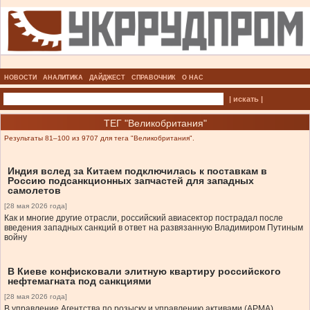
НОВОСТИ
АНАЛИТИКА
ДАЙДЖЕСТ
СПРАВОЧНИК
О НАС
| искать |
ТЕГ "Великобритания"
Результаты 81–100 из 9707 для тега "Великобритания".
Индия вслед за Китаем подключилась к поставкам в
Россию подсанкционных запчастей для западных
самолетов
[28 мая 2026 года]
Как и многие другие отрасли, российский авиасектор пострадал после
введения западных санкций в ответ на развязанную Владимиром Путиным
войну
В Киеве конфисковали элитную квартиру российского
нефтемагната под санкциями
[28 мая 2026 года]
В управление Агентства по розыску и управлению активами (АРМА)