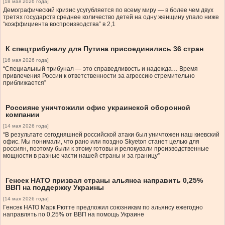
[18 мая 2026 года]
Демографический кризис усугубляется по всему миру — в более чем двух
третях государств среднее количество детей на одну женщину упало ниже
“коэффициента воспроизводства” в 2,1
К спецтрибуналу для Путина присоединились 36 стран
[16 мая 2026 года]
“Специальный трибунал — это справедливость и надежда… Время
привлечения России к ответственности за агрессию стремительно
приближается”
Россияне уничтожили офис украинской оборонной
компании
[14 мая 2026 года]
“В результате сегодняшней российской атаки был уничтожен наш киевский
офис. Мы понимали, что рано или поздно Skyeton станет целью для
россиян, поэтому были к этому готовы и релокували производственные
мощности в разные части нашей страны и за границу”
Генсек НАТО призвал страны альянса направить 0,25%
ВВП на поддержку Украины
[14 мая 2026 года]
Генсек НАТО Марк Рютте предложил союзникам по альянсу ежегодно
направлять по 0,25% от ВВП на помощь Украине