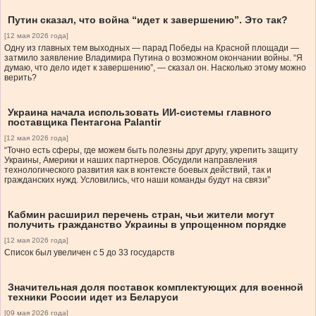
Путин сказал, что война “идет к завершению”. Это так?
[12 мая 2026 года]
Одну из главных тем выходных — парад Победы на Красной площади —
затмило заявление Владимира Путина о возможном окончании войны. “Я
думаю, что дело идет к завершению”, — сказал он. Насколько этому можно
верить?
Украина начала использовать ИИ-системы главного
поставщика Пентагона Palantir
[12 мая 2026 года]
“Точно есть сферы, где можем быть полезны друг другу, укрепить защиту
Украины, Америки и наших партнеров. Обсудили направления
технологического развития как в контексте боевых действий, так и
гражданских нужд. Условились, что наши команды будут на связи”
Кабмин расширил перечень стран, чьи жители могут
получить гражданство Украины в упрощенном порядке
[12 мая 2026 года]
Список был увеличен с 5 до 33 государств
Значительная доля поставок комплектующих для военной
техники России идет из Беларуси
[09 мая 2026 года]