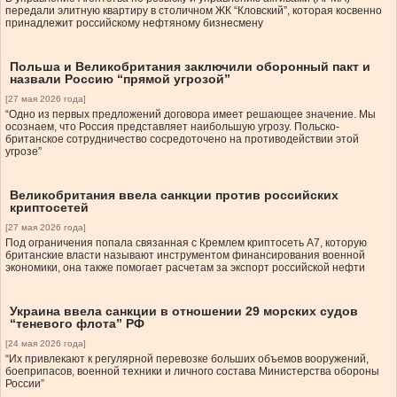
передали элитную квартиру в столичном ЖК “Кловский”, которая косвенно
принадлежит российскому нефтяному бизнесмену
Польша и Великобритания заключили оборонный пакт и
назвали Россию “прямой угрозой”
[27 мая 2026 года]
“Одно из первых предложений договора имеет решающее значение. Мы
осознаем, что Россия представляет наибольшую угрозу. Польско-
британское сотрудничество сосредоточено на противодействии этой
угрозе”
Великобритания ввела санкции против российских
криптосетей
[27 мая 2026 года]
Под ограничения попала связанная с Кремлем криптосеть A7, которую
британские власти называют инструментом финансирования военной
экономики, она также помогает расчетам за экспорт российской нефти
Украина ввела санкции в отношении 29 морских судов
“теневого флота” РФ
[24 мая 2026 года]
“Их привлекают к регулярной перевозке больших объемов вооружений,
боеприпасов, военной техники и личного состава Министерства обороны
России”