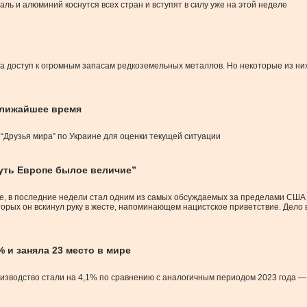
ь и алюминий коснутся всех стран и вступят в силу уже на этой неделе
доступ к огромным запасам редкоземельных металлов. Но некоторые из них,
 ближайшее время
“Друзья мира” по Украине для оценки текущей ситуации
уть Европе былое величие”
, в последние недели стал одним из самых обсуждаемых за пределами США п
орых он вскинул руку в жесте, напоминающем нацистское приветствие. Дело в
 и заняла 23 место в мире
изводство стали на 4,1% по сравнению с аналогичным периодом 2023 года — 