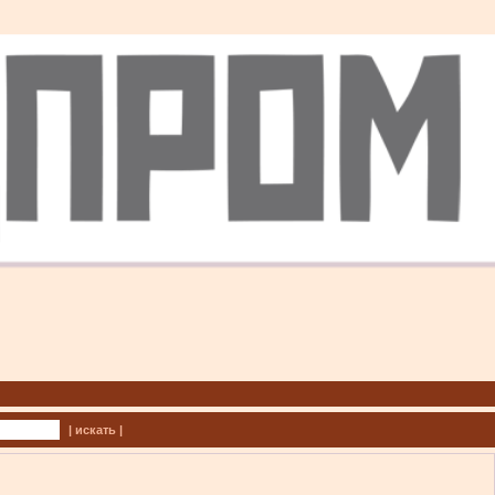
| искать |