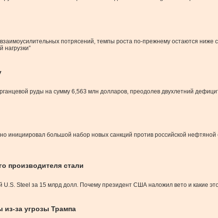
взаимоусилительных потрясений, темпы роста по-прежнему остаются ниже ср
 нагрузки”
у
марганцевой руды на сумму 6,563 млн долларов, преодолев двухлетний дефиц
о инициировал большой набор новых санкций против российской нефтяной о
го производителя стали
 U.S. Steel за 15 млрд долл. Почему президент США наложил вето и какие эт
 из-за угрозы Трампа