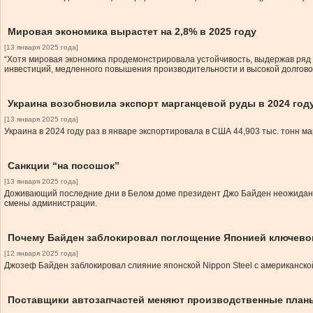
Мировая экономика вырастет на 2,8% в 2025 году
[13 января 2025 года]
“Хотя мировая экономика продемонстрировала устойчивость, выдержав ряд 
инвестиций, медленного повышения производительности и высокой долговой
Украина возобновила экспорт марганцевой руды в 2024 год
[13 января 2025 года]
Украина в 2024 году раз в январе экспортировала в США 44,903 тыс. тонн 
Санкции “на посошок”
[13 января 2025 года]
Доживающий последние дни в Белом доме президент Джо Байден неожиданн
смены администрации.
Почему Байден заблокировал поглощение Японией ключево
[12 января 2025 года]
Джозеф Байден заблокировал слияние японской Nippon Steel с американской
Поставщики автозапчастей меняют производственные планы