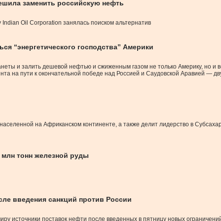
ешила заменить российскую нефть
ndian Oil Corporation занялась поиском альтернатив
ься “энергетического господства” Америки
еты и залить дешевой нефтью и сжиженным газом не только Америку, но и в
ента на пути к окончательной победе над Россией и Саудовской Аравией — 
населенной на Африканском континенте, а также делит лидерство в Субсах
1 млн тонн железной руды
осле введения санкций против России
ру источники поставок нефти после введенных в пятницу новых ограничени