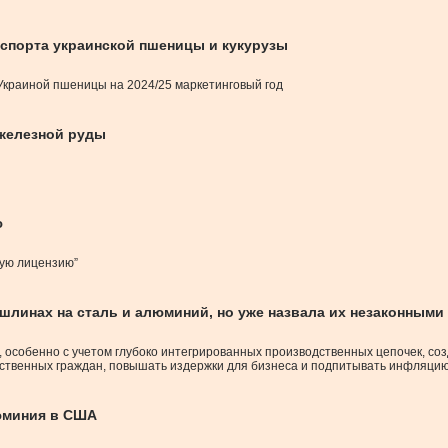
кспорта украинской пшеницы и кукурузы
Украиной пшеницы на 2024/25 маркетинговый год
 железной руды
ю
кую лицензию”
линах на сталь и алюминий, но уже назвала их незаконными
 особенно с учетом глубоко интегрированных производственных цепочек, со
бственных граждан, повышать издержки для бизнеса и подпитывать инфляцию
юминия в США