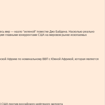
есь мир — назло “зеленой” повестке Джо Байдена. Насколько реально
двумя главными конкурентами США на мировом рынке ископаемых
арской Африке по номинальному ВВП с Южной Африкой, которая является
й США против российского нефтяного экспорта