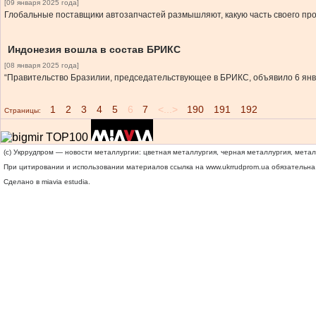
[09 января 2025 года]
Глобальные поставщики автозапчастей размышляют, какую часть своего пр
Индонезия вошла в состав БРИКС
[08 января 2025 года]
“Правительство Бразилии, председательствующее в БРИКС, объявило 6 янва
1
2
3
4
5
6
7
<...>
190
191
192
Страницы:
(c) Укррудпром — новости металлургии: цветная металлургия, черная металлургия, мета
При цитировании и использовании материалов ссылка на
www.ukrrudprom.ua
обязательна.
Сделано в miavia estudia.