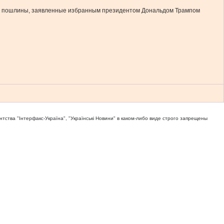
ные пошлины, заявленные избранным президентом Дональдом Трампом
тва "Iнтерфакс-Україна", "Українськi Новини" в каком-либо виде строго запрещены