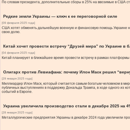
По словам президента, дополнительные сборы в 25% на ввозимые в США стал
Редкие земли Украины — ключ к ее переговорной силе
[09 февраля 2025 года]
США хотят обменять дальнейшую военную и финансовую помощь Украине на 
свою долю.
Китай хочет провести встречу “Друзей мира” по Украине в
[04 февраля 2025 года]
Китай планирует в ближайшее время провести встречу в рамках платформы 
Олигарх против Левиафана: почему Илон Маск решил “верн
[29 января 2025 года]
Миллиардер Илон Маск, который считается самым богатым человеком в мире
публичных выступлениях в поддержку Дональда Трампа, в ходе одного из кот
событий в Европе.
Украина увеличила производство стали в декабре 2025 на 4%
[28 января 2025 года]
Металлургические предприятия Украины в декабре 2024 года увеличили про