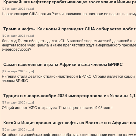
Крупнейшая нефтеперерабатывающая госкомпания Индии р
[24 января 2025 года]
Новые санкции США против России повлияют на поставки ее нефти, поэтому I
Трамп и нефть. Как новый президент США собирается добит
[19 января 2025 года]
Дональд Трамп обещает сделать США главной энергетической державой план
нефтегазовое чудо Трампа и какие препятствия ждут американского презид
энергоресурсов?
Самая населенная страна Африки стала членом БРИКС
[19 января 2025 года]
Нигерия стала девятой страной-партнером БРИКС. Страна является самой 
членом БРИКС
Турция в январе-ноябре 2024 импортировала из Украины 1,
[17 января 2025 года]
Общий импорт ЖРС в страну за 11 месяцев составил 9,08 млн т
Китай и Индия срочно ищут нефть на Востоке и в Африке п
[15 января 2025 года]
Китайские и индийские нефтеперерабатывающие компании ищут по всему ми