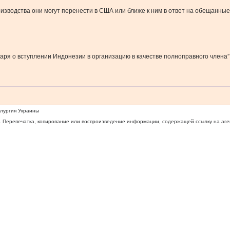
оизводства они могут перенести в США или ближе к ним в ответ на обещан
ря о вступлении Индонезии в организацию в качестве полноправного члена”
ллургия Украины
 Перепечатка, копирование или воспроизведение информации, содержащей ссылку на агентс