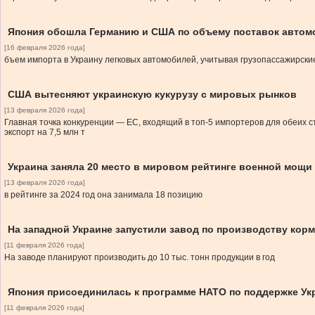
Япония обошла Германию и США по объему поставок автом
[16 февраля 2026 года]
бъем импорта в Украину легковых автомобилей, учитывая грузопассажирские
США вытесняют украинскую кукурузу с мировых рынков
[13 февраля 2026 года]
Главная точка конкуренции — ЕС, входящий в топ-5 импортеров для обеих с
экспорт на 7,5 млн т
Украина заняла 20 место в мировом рейтинге военной мощи
[13 февраля 2026 года]
в рейтинге за 2024 год она занимала 18 позицию
На западной Украине запустили завод по производству ко
[11 февраля 2026 года]
На заводе планируют производить до 10 тыс. тонн продукции в год
Япония присоединилась к программе НАТО по поддержке У
[11 февраля 2026 года]