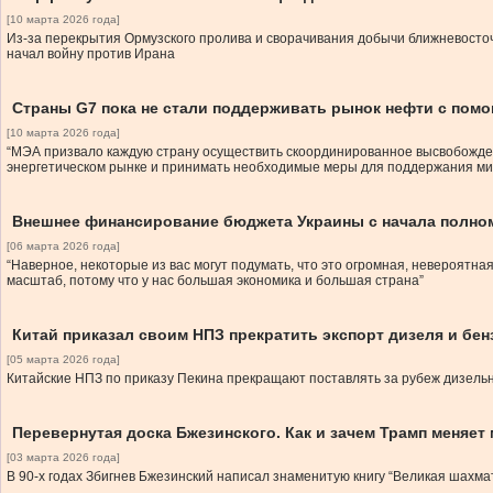
[10 марта 2026 года]
Из-за перекрытия Ормузского пролива и сворачивания добычи ближневосточ
начал войну против Ирана
Страны G7 пока не стали поддерживать рынок нефти с помо
[10 марта 2026 года]
“МЭА призвало каждую страну осуществить скоординированное высвобождени
энергетическом рынке и принимать необходимые меры для поддержания ми
Внешнее финансирование бюджета Украины с начала полно
[06 марта 2026 года]
“Наверное, некоторые из вас могут подумать, что это огромная, невероятна
масштаб, потому что у нас большая экономика и большая страна”
Китай приказал своим НПЗ прекратить экспорт дизеля и бен
[05 марта 2026 года]
Китайские НПЗ по приказу Пекина прекращают поставлять за рубеж дизельн
Перевернутая доска Бжезинского. Как и зачем Трамп меняет
[03 марта 2026 года]
В 90-х годах Збигнев Бжезинский написал знаменитую книгу “Великая шахма