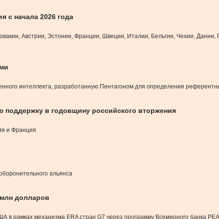
я с начала 2026 года
овакии, Австрии, Эстонии, Франции, Швеции, Италии, Бельгии, Чехии, Дании,
ами
енного интеллекта, разработанную Пентагоном для определения референтн
ю поддержку в годовщину российского вторжения
ия и Франция
 оборонительного альянса
 млн долларов
ША в рамках механизма ERA стран G7 через программу Всемирного банка PEA