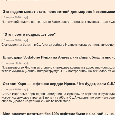
Эта неделя может стать поворотной для мировой экономик
[18 марта 2026 года]
На текущей неделе центральные банки сразу нескольких крупных стран буд
“Это просто подрывает все”
[18 марта 2026 года]
Скачок цен на бензин в США из-за войны с Ираном повышает политические 
Благодаря Vodafone Ильхама Алиева китайцы обошли япон
[16 марта 2026 года]
Правительство Японии выступило с предупреждением в адрес японских комп
телекоммуникационной инфраструктуры 5G, построенной на технологиях кит
Остров Харк — нефтяное сердце Ирана. Что будет, если СШ
[14 марта 2026 года]
США и Израиль в первые дни нападения на Иран убили верховных руководите
источника доходов страны. В ночь на субботу США ударили по военным цел
спровоцировал нефтяной кризис во всем мире.
Мир рискует остаться без 10% нефтедобычи из-за войны на