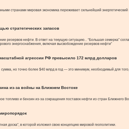
ными странами мировая экономика переживает сильнейший энергетический кри
щью стратегических запасов
е резервов нефти. В ответ на текущую ситуацию... “Большая семерка” согл
рового энергоснабжения, включая высвобождение резервов нефти”
масштабной агрессии РФ превысило 172 млрд долларов
я сумма, но точно более $40 млрд в год — это минимум, необходимый для тог
зина из-за войны на Ближнем Востоке
ое топливо и бензин из-за сокращения поставок нефти из стран Ближнего Во
 миропорядок
тная доска”, в которой изложил свою концепцию мировой геополитики.