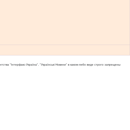
тва "Iнтерфакс-Україна", "Українськi Новини" в каком-либо виде строго запрещены