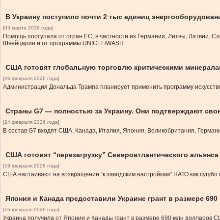
В Украину поступило почти 2 тыс единиц энергооборудовани
[03 марта 2026 года]
Помощь поступала от стран ЕС, в частности из Германии, Литвы, Латвии, Сл
Швейцарии и от программы UNICEF/WASH
США готовят глобальную торговлю критическими минерал
[26 февраля 2026 года]
Администрация Дональда Трампа планирует применить программу искусств
Страны G7 — полностью за Украину. Они подтверждают сво
[24 февраля 2026 года]
В состав G7 входят США, Канада, Италия, Япония, Великобритания, Герман
США готовят “перезагрузку” Североатлантического альянса
[19 февраля 2026 года]
США настаивают на возвращении “к заводским настройкам” НАТО как сугубо
Япония и Канада предоставили Украине грант в размере 690
[16 февраля 2026 года]
Украина получила от Японии и Канады грант в размере 690 млн долларов С