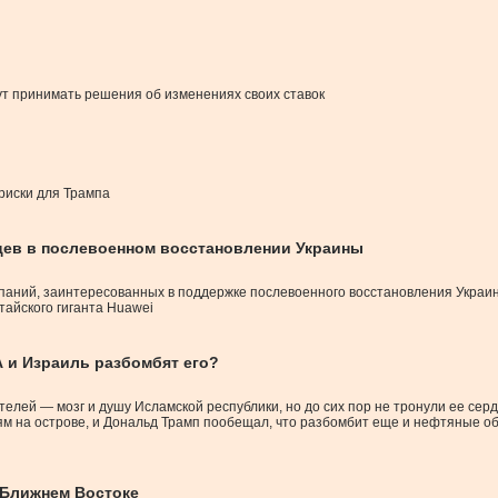
и
ут принимать решения об изменениях своих ставок
риски для Трампа
цев в послевоенном восстановлении Украины
аний, заинтересованных в поддержке послевоенного восстановления Украины
айского гиганта Huawei
А и Израиль разбомбят его?
лей — мозг и душу Исламской республики, но до сих пор не тронули ее серд
ям на острове, и Дональд Трамп пообещал, что разбомбит еще и нефтяные об
 Ближнем Востоке