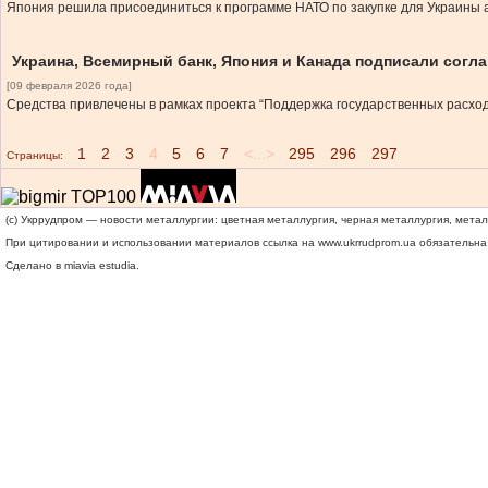
Япония решила присоединиться к программе НАТО по закупке для Украины 
Украина, Всемирный банк, Япония и Канада подписали согл
[09 февраля 2026 года]
Средства привлечены в рамках проекта “Поддержка государственных расход
1
2
3
4
5
6
7
<...>
295
296
297
Страницы:
(c) Укррудпром — новости металлургии: цветная металлургия, черная металлургия, мета
При цитировании и использовании материалов ссылка на
www.ukrrudprom.ua
обязательна.
Сделано в miavia estudia.