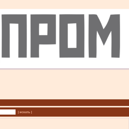
| искать |