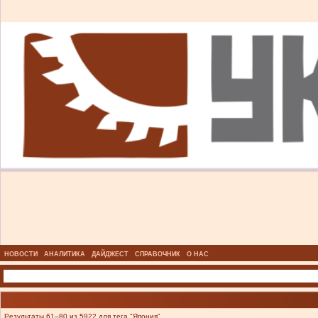
НОВОСТИ
АНАЛИТИКА
ДАЙДЖЕСТ
СПРАВОЧНИК
О НАС
Результаты 61–80 из 5922 для тега "Япония".