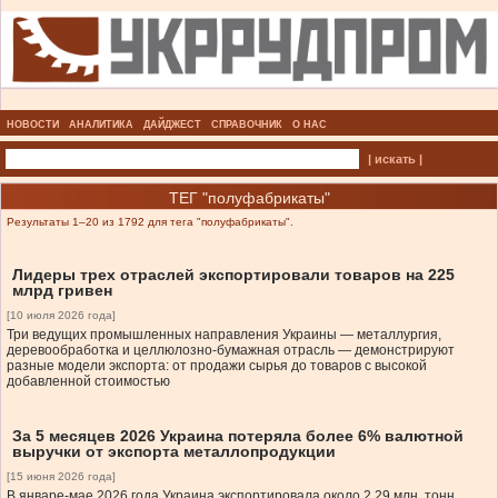
НОВОСТИ
АНАЛИТИКА
ДАЙДЖЕСТ
СПРАВОЧНИК
О НАС
| искать |
ТЕГ "полуфабрикаты"
Результаты 1–20 из 1792 для тега "полуфабрикаты".
Лидеры трех отраслей экспортировали товаров на 225
млрд гривен
[10 июля 2026 года]
Три ведущих промышленных направления Украины — металлургия,
деревообработка и целлюлозно-бумажная отрасль — демонстрируют
разные модели экспорта: от продажи сырья до товаров с высокой
добавленной стоимостью
За 5 месяцев 2026 Украина потеряла более 6% валютной
выручки от экспорта металлопродукции
[15 июня 2026 года]
В январе-мае 2026 года Украина экспортировала около 2,29 млн. тонн