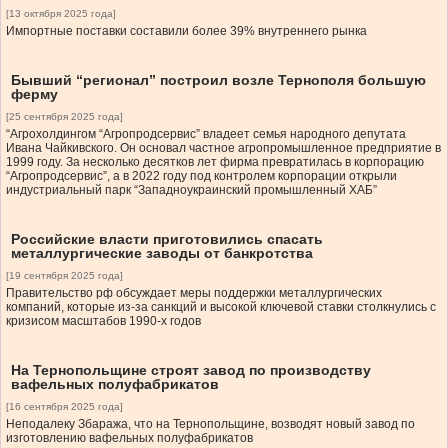
[13 октября 2025 года]
Импортные поставки составили более 39% внутреннего рынка
Бывший “регионал” построил возле Тернополя большую
ферму
[25 сентября 2025 года]
“Агрохолдингом “Агропродсервис” владеет семья народного депутата
Ивана Чайкивского. Он основал частное агропромышленное предприятие в
1999 году. За несколько десятков лет фирма превратилась в корпорацию
“Агропродсервис”, а в 2022 году под контролем корпорации открыли
индустриальный парк “Западноукраинский промышленный ХАБ”
Российские власти приготовились спасать
металлургические заводы от банкротства
[19 сентября 2025 года]
Правительство рф обсуждает меры поддержки металлургических
компаний, которые из-за санкций и высокой ключевой ставки столкнулись с
кризисом масштабов 1990-х годов
На Тернопольщине строят завод по производству
вафельных полуфабрикатов
[16 сентября 2025 года]
Неподалеку Збаража, что на Тернопольщине, возводят новый завод по
изготовлению вафельных полуфабрикатов