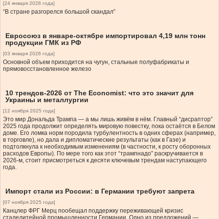
[24 января 2026 года]
“В стране разгорелся большой скандал”
Евросоюз в январе-октябре импортировал 4,19 млн тонн
продукции ГМК из РФ
[03 января 2026 года]
Основной объем приходится на чугун, стальные полуфабрикаты и
прямовосстановленное железо
10 трендов-2026 от The Economist: что это значит для
Украины и металлургии
[12 ноября 2025 года]
Это мир Дональда Трампа — а мы лишь живём в нём. Главный “дисраптор”
2025 года продолжит определять мировую повестку, пока остаётся в Белом
доме. Его ломка норм породила турбулентность в одних сферах (например,
в торговле), но дала и дипломатические результаты (как в Газе) и
подтолкнула к необходимым изменениям (в частности, к росту оборонных
расходов Европы). По мере того как этот “трампнадо” раскручивается в
2026-м, стоит присмотреться к десяти ключевым трендам наступающего
года.
Импорт стали из России: в Германии требуют запрета
[07 ноября 2025 года]
Канцлер ФРГ Мерц пообещал поддержку переживающей кризис
сталелитейной промышленности Германии. Одно из предложений —