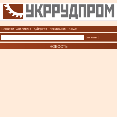
НОВОСТИ
АНАЛИТИКА
ДАЙДЖЕСТ
СПРАВОЧНИК
О НАС
| искать |
НОВОСТЬ