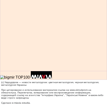
(c) Укррудпром — новости металлургии: цветная металлургия, черная металлургия,
металлургия Украины
При цитировании и использовании материалов ссылка на
www.ukrrudprom.ua
обязательна. Перепечатка, копирование или воспроизведение информации,
содержащей ссылку на агентства "Iнтерфакс-Україна", "Українськi Новини" в каком-либо
виде строго запрещены
Сделано в miavia estudia.