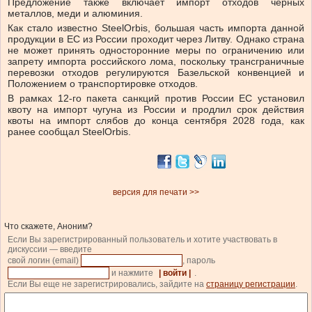
Предложение также включает импорт отходов черных
металлов, меди и алюминия.
Как стало известно SteelOrbis, большая часть импорта данной
продукции в ЕС из России проходит через Литву. Однако страна
не может принять односторонние меры по ограничению или
запрету импорта российского лома, поскольку трансграничные
перевозки отходов регулируются Базельской конвенцией и
Положением о транспортировке отходов.
В рамках 12-го пакета санкций против России ЕС установил
квоту на импорт чугуна из России и продлил срок действия
квоты на импорт слябов до конца сентября 2028 года, как
ранее сообщал SteelOrbis.
версия для печати >>
Что скажете, Аноним?
Если Вы зарегистрированный пользователь и хотите участвовать в
дискуссии — введите
свой логин (email)
, пароль
и нажмите
| войти |
.
Если Вы еще не зарегистрировались, зайдите на
страницу регистрации
.