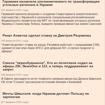
Германия назначила уполномоченного по трансформации
угольных регионов в Украине
[08 февраля 2021 года]
Германия приняла решение о создании Секретариата энергетического
партнерства с Украиной и назначила специальным уполномоченным
Федерального правительства ФРГ по трансформации угольных регионов
Украины Станислава Тилиха, бывшего премьер-министра земли Саксония
Ринат Ахметов сделал ставку на Дмитрия Разумкова
[08 февраля 2021 года]
“Ахметов делает ставку на зануд. Разумков работает с пиарщиками СКМ,
одевается как член бюро КПСС для девушек 50+, и скучно гундосит в
эфирах”
Список “переобувшихся”. Кто из политиков ходил на
эфиры ZIK, NewsOne и 112, а теперь поддерживает их
запрет
[08 февраля 2021 года]
В Офисе президента хотят поменять премьер-министра Дениса Шмыгаля.
Об этом “Стране” рассказали источники близкие к Банковой.
Мечты Шмыгаля: когда Украина догонит Польшу по
зарплатам
[07 февраля 2021 года]