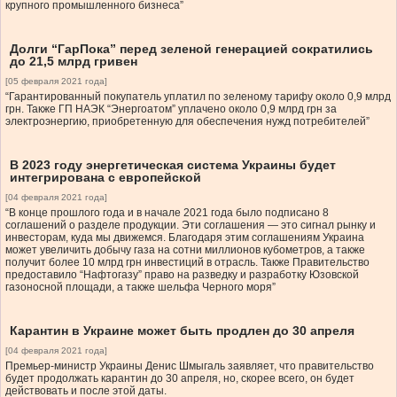
крупного промышленного бизнеса”
Долги “ГарПока” перед зеленой генерацией сократились
до 21,5 млрд гривен
[05 февраля 2021 года]
“Гарантированный покупатель уплатил по зеленому тарифу около 0,9 млрд
грн. Также ГП НАЭК “Энергоатом” уплачено около 0,9 млрд грн за
электроэнергию, приобретенную для обеспечения нужд потребителей”
В 2023 году энергетическая система Украины будет
интегрирована с европейской
[04 февраля 2021 года]
“В конце прошлого года и в начале 2021 года было подписано 8
соглашений о разделе продукции. Эти соглашения — это сигнал рынку и
инвесторам, куда мы движемся. Благодаря этим соглашениям Украина
может увеличить добычу газа на сотни миллионов кубометров, а также
получит более 10 млрд грн инвестиций в отрасль. Также Правительство
предоставило “Нафтогазу” право на разведку и разработку Юзовской
газоносной площади, а также шельфа Черного моря”
Карантин в Украине может быть продлен до 30 апреля
[04 февраля 2021 года]
Премьер-министр Украины Денис Шмыгаль заявляет, что правительство
будет продолжать карантин до 30 апреля, но, скорее всего, он будет
действовать и после этой даты.