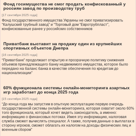
Фонд госимущества не смог продать конфискованный у
россиян завод по производству труб
[17 сентября 2025 года]
Фонд государственного имущества Украины не смог приватизировать
“Калушский трубный завод” и “Торговый дом “Евротрубпласт”,
конфискованные ранее у российских собственников
Приватбанк выставит на продажу один из крупнейших
спортивных объектов Днепра
[16 сентября 2025 года]
“Приватбанк” продолжает открытую и прозрачную политику снижения
объемов принадлежащего банку недвижимого имущества, которое было
передано на баланс банка в качестве обеспечения по кредитам до
национализации”
60% функционала системы онлайн-мониторинга азартных
игр заработает до конца 2025 года
[15 сентября 2025 года]
“До конца года мы запустим в опытную эксплуатацию первую очередь
государственной системы онлайн-мониторинга, которая охватит около 60%
того функционала, который хочет видеть законодатель, а именно:
информацию о финансовых потоках. Имея эту информацию, налоговая
служба сможет вычислять спецналог. А также, получив данные о выплатах в
сторону игроков, сможет облагать их налогом на доходы физических лиц и
военным сбором”