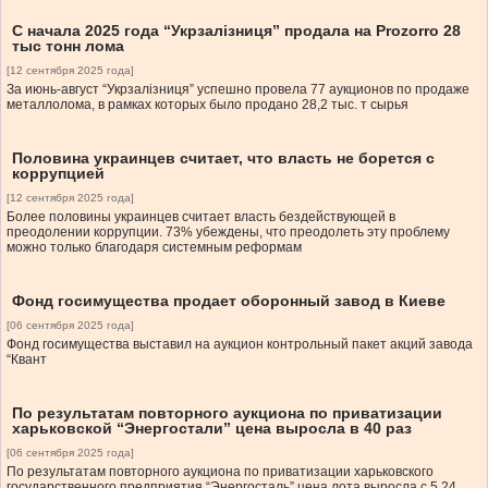
С начала 2025 года “Укрзалізниця” продала на Prozorro 28
тыс тонн лома
[12 сентября 2025 года]
За июнь-август “Укрзалізниця” успешно провела 77 аукционов по продаже
металлолома, в рамках которых было продано 28,2 тыс. т сырья
Половина украинцев считает, что власть не борется с
коррупцией
[12 сентября 2025 года]
Более половины украинцев считает власть бездействующей в
преодолении коррупции. 73% убеждены, что преодолеть эту проблему
можно только благодаря системным реформам
Фонд госимущества продает оборонный завод в Киеве
[06 сентября 2025 года]
Фонд госимущества выставил на аукцион контрольный пакет акций завода
“Квант
По результатам повторного аукциона по приватизации
харьковской “Энергостали” цена выросла в 40 раз
[06 сентября 2025 года]
По результатам повторного аукциона по приватизации харьковского
государственного предприятия “Энергосталь” цена лота выросла с 5,24