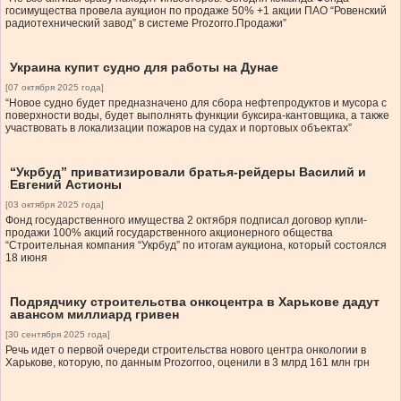
госимущества провела аукцион по продаже 50% +1 акции ПАО “Ровенский
радиотехнический завод” в системе Prozorro.Продажи”
Украина купит судно для работы на Дунае
[07 октября 2025 года]
“Новое судно будет предназначено для сбора нефтепродуктов и мусора с
поверхности воды, будет выполнять функции буксира-кантовщика, а также
участвовать в локализации пожаров на судах и портовых объектах”
“Укрбуд” приватизировали братья-рейдеры Василий и
Евгений Астионы
[03 октября 2025 года]
Фонд государственного имущества 2 октября подписал договор купли-
продажи 100% акций государственного акционерного общества
“Строительная компания “Укрбуд” по итогам аукциона, который состоялся
18 июня
Подрядчику строительства онкоцентра в Харькове дадут
авансом миллиард гривен
[30 сентября 2025 года]
Речь идет о первой очереди строительства нового центра онкологии в
Харькове, которую, по данным Prozorroо, оценили в 3 млрд 161 млн грн