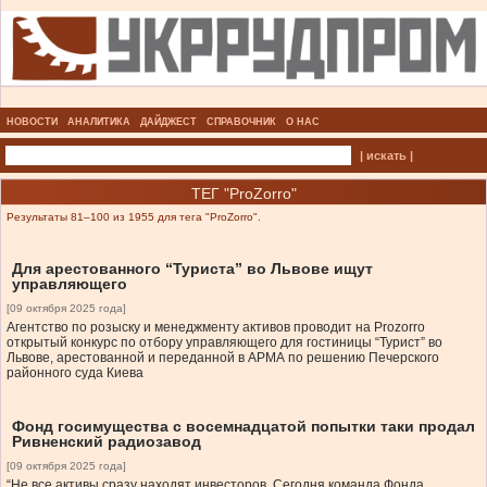
НОВОСТИ
АНАЛИТИКА
ДАЙДЖЕСТ
СПРАВОЧНИК
О НАС
| искать |
ТЕГ "ProZorro"
Результаты 81–100 из 1955 для тега "ProZorro".
Для арестованного “Туриста” во Львове ищут
управляющего
[09 октября 2025 года]
Агентство по розыску и менеджменту активов проводит на Prozorro
открытый конкурс по отбору управляющего для гостиницы “Турист” во
Львове, арестованной и переданной в АРМА по решению Печерского
районного суда Киева
Фонд госимущества с восемнадцатой попытки таки продал
Ривненский радиозавод
[09 октября 2025 года]
“Не все активы сразу находят инвесторов. Сегодня команда Фонда