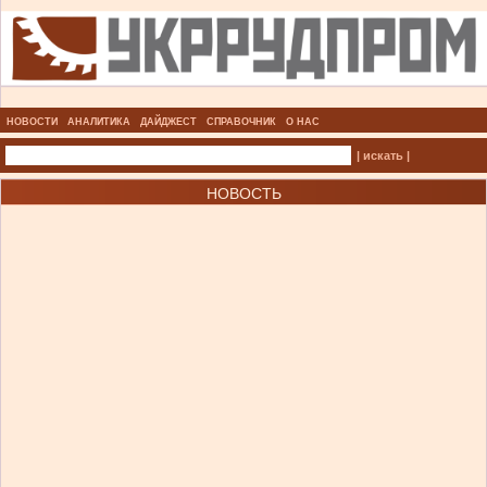
НОВОСТИ
АНАЛИТИКА
ДАЙДЖЕСТ
СПРАВОЧНИК
О НАС
| искать |
НОВОСТЬ