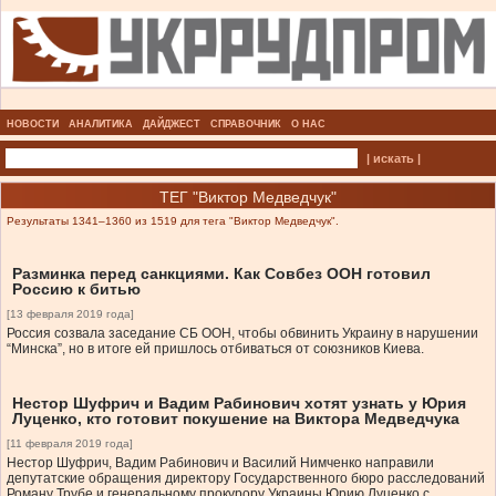
НОВОСТИ
АНАЛИТИКА
ДАЙДЖЕСТ
СПРАВОЧНИК
О НАС
| искать |
ТЕГ "Виктор Медведчук"
Результаты 1341–1360 из 1519 для тега "Виктор Медведчук".
Разминка перед санкциями. Как Совбез ООН готовил
Россию к битью
[13 февраля 2019 года]
Россия созвала заседание СБ ООН, чтобы обвинить Украину в нарушении
“Минска”, но в итоге ей пришлось отбиваться от союзников Киева.
Нестор Шуфрич и Вадим Рабинович хотят узнать у Юрия
Луценко, кто готовит покушение на Виктора Медведчука
[11 февраля 2019 года]
Нестор Шуфрич, Вадим Рабинович и Василий Нимченко направили
депутатские обращения директору Государственного бюро расследований
Роману Трубе и генеральному прокурору Украины Юрию Луценко с