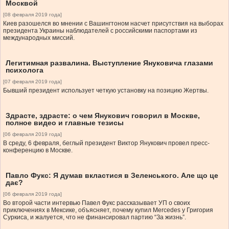
Москвой
[08 февраля 2019 года]
Киев разошелся во мнении с Вашингтоном насчет присутствия на выборах
президента Украины наблюдателей с российскими паспортами из
международных миссий.
Легитимная развалина. Выступление Януковича глазами
психолога
[07 февраля 2019 года]
Бывший президент использует четкую установку на позицию Жертвы.
Здрасте, здрасте: о чем Янукович говорил в Москве,
полное видео и главные тезисы
[06 февраля 2019 года]
В среду, 6 февраля, беглый президент Виктор Янукович провел пресс-
конференцию в Москве.
Павло Фукс: Я думав вкластися в Зеленського. Але що це
дає?
[06 февраля 2019 года]
Во второй части интервью Павел Фукс рассказывает УП о своих
приключениях в Мексике, объясняет, почему купил Merсedes у Григория
Суркиса, и жалуется, что не финансировал партию “За жизнь”.