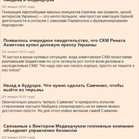
[30 января 2019 года]
Генерация европейцами мирных инициатив (причем, как правило, ценой
интересов Украины) — это нечто большее, чем простая имитация бурной
деятельности в согласии с законами Паркинсона о функционировании
бюрократии.
Появилось очередное свидетельство, что СКМ Рината
Ахметова купил деловую прессу Украины
[24 января 2019 года]
“Я застал в конце нулевых ситуацию, когда ахметовская СКМ гигантскими
рекламными бюджетами по сути заткнула рот почти всем деловым и
околоделовым СМИ. “Не надо про нас писать хорошо, просто не пишите о
нас плохо”
Назад в будущее. Что нужно сделать Савченко, чтобы
выйти из тюрьмы
[24 января 2019 года]
Окончательно решить “вопрос Савченко” и прекратить попытки
сторонников третьего Майдана спекулировать на ее имени можно
достаточно просто. Но для этого нужно желание самой Савченко
Связанные с Виктором Медведчуком топливные компании
объединят управление бизнесом
[23 января 2019 года]