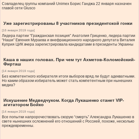
Совладелец группы компаний Unimex Борис Ганджа 22 января назначен
главой сети Glusco
Уже зарегистрированы 8 участников президентской гонки
[16 января 2019 года]
Лидера партии “Гражданская позиция” Анатолия Гриценко, лидера партии
“Наши” Евгения Мураева и внефракционного народного депутата Виталия
Куприя ЦИК вчера зарегистрировала кандидатами в президенты Украины
Каша в наших головах. При чем тут Ахметов-Коломойский-
Фирташ
[14 января 2019 года]
Без компетентного избирателя итоги выборов вряд ли будут адекватными.
Но каким образом избиратель может стать компетентным при нынешних
медиа?
Искушение Медведчуком. Когда Лукашенко станет VIP-
агитатором Бойко
[14 января 2019 года]
Все попытки напророчествовать скорую “смерть” Александра Лукашенко в
свете нынешних осложнений его отношений с Россией, похоже, несколько
преждевременны.