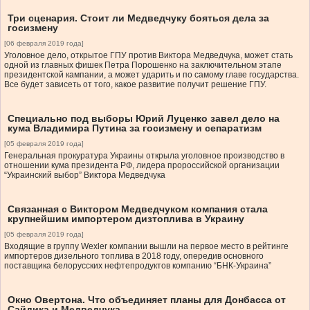
Три сценария. Стоит ли Медведчуку бояться дела за
госизмену
[06 февраля 2019 года]
Уголовное дело, открытое ГПУ против Виктора Медведчука, может стать
одной из главных фишек Петра Порошенко на заключительном этапе
президентской кампании, а может ударить и по самому главе государства.
Все будет зависеть от того, какое развитие получит решение ГПУ.
Специально под выборы Юрий Луценко завел дело на
кума Владимира Путина за госизмену и сепаратизм
[05 февраля 2019 года]
Генеральная прокуратура Украины открыла уголовное производство в
отношении кума президента РФ, лидера пророссийской организации
“Украинский выбор” Виктора Медведчука
Связанная с Виктором Медведчуком компания стала
крупнейшим импортером дизтоплива в Украину
[05 февраля 2019 года]
Входящие в группу Wexler компании вышли на первое место в рейтинге
импортеров дизельного топлива в 2018 году, опередив основного
поставщика белорусских нефтепродуктов компанию “БНК-Украина”
Окно Овертона. Что объединяет планы для Донбасса от
Сайдика и Медведчука