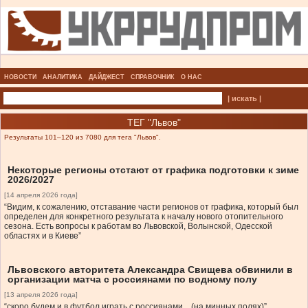
НОВОСТИ
АНАЛИТИКА
ДАЙДЖЕСТ
СПРАВОЧНИК
О НАС
| искать |
ТЕГ "Львов"
Результаты 101–120 из 7080 для тега "Львов".
Некоторые регионы отстают от графика подготовки к зиме
2026/2027
[14 апреля 2026 года]
“Видим, к сожалению, отставание части регионов от графика, который был
определен для конкретного результата к началу нового отопительного
сезона. Есть вопросы к работам во Львовской, Волынской, Одесской
областях и в Киеве”
Львовского авторитета Александра Свищева обвинили в
организации матча с россиянами по водному полу
[13 апреля 2026 года]
“скоро будем и в футбол играть с россиянами... (на минных полях)”