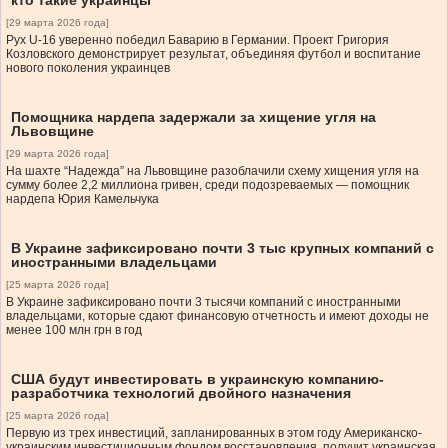
кто такие украинцы”
[29 марта 2026 года]
Рух U-16 уверенно победил Баварию в Германии. Проект Григория
Козловского демонстрирует результат, объединяя футбол и воспитание
нового поколения украинцев
Помощника нардепа задержали за хищение угля на
Львовщине
[29 марта 2026 года]
На шахте “Надежда” на Львовщине разоблачили схему хищения угля на
сумму более 2,2 миллиона гривен, среди подозреваемых — помощник
нардепа Юрия Камельчука
В Украине зафиксировано почти 3 тыс крупных компаний с
иностранными владельцами
[25 марта 2026 года]
В Украине зафиксировано почти 3 тысячи компаний с иностранными
владельцами, которые сдают финансовую отчетность и имеют доходы не
менее 100 млн грн в год
США будут инвестировать в украинскую компанию-
разработчика технологий двойного назначения
[25 марта 2026 года]
Первую из трех инвестиций, запланированных в этом году Американско-
украинским инвестиционным фондом восстановления, получит украинская