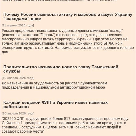
Почему Россия сменила тактику и массово атакует Украину
“шахедами” днем
[11 апреля 2026 года]
Россия продолжает использовать ударные дроны-камикадзе “шахед”
(известные также как “Герань”) как основное средство для нанесения
массированных ударов вглубь территории Украины. При этом Россия не
только активно разрабатывает новые модификации этого БПЛА, но и
экспериментирует с тактикой. Например, запускает сотни дронов в течение
дня.
Правительство назначило нового главу Таможенной
службы
[10 апреля 2026 года]
До назначения на эту должность он работал руководителем
подразделения в Национальном антикоррупционном бюро
Каждый седьмой ФЛП в Украине имеет наемных
работников
[10 апреля 2026 года]
“302260 ФЛП трудоустроили более 817 тысяч украинцев в прошлом году.
Сейчас на 1 предпринимателя с наемными работниками приходится, в
среднем, 3 сотрудника. В целом 14% ФЛП сейчас нанимают людей и
создают рабочие места”