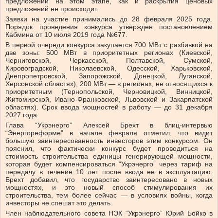
предложений на этом этапе, как и раскрытия ценовых
предложений не происходит.
Заявки на участие принимались до 28 февраля 2025 года.
Порядок проведения конкурса утвержден постановлением
Кабмина от 10 июля 2019 года №677.
В первой очереди конкурса закупается 700 МВт с разбивкой на
две зоны: 500 МВт в приоритетных регионах (Киевской,
Черниговской, Черкасской, Полтавской, Сумской,
Кировоградской, Николаевской, Одесской, Харьковской,
Днепропетровской, Запорожской, Донецкой, Луганской,
Херсонской областях); 200 МВт — в регионах, не относящихся к
приоритетным (Тернопольской, Черновицкой, Винницкой,
Житомирской, Ивано-Франковской, Львовской и Закарпатской
областях). Срок ввода мощностей в работу — до 31 декабря
2027 года.
Глава “Укрэнерго” Алексей Брехт в блиц-интервью
“Энергореформе” в начале февраля отметил, что видит
большую заинтересованность инвесторов этим конкурсом. Он
пояснил, что фактически конкурс будет проводиться на
стоимость строительства единицы генерирующей мощности,
которая будет компенсироваться “Укрэнерго” через тариф на
передачу в течение 10 лет после ввода ее в эксплуатацию.
Брехт добавил, что государство заинтересовано в новых
мощностях, и это новый способ стимулирования их
строительства, тем более сейчас — в условиях войны, когда
инвесторы не спешат это делать.
Член наблюдательного совета НЭК “Укрэнерго” Юрий Бойко в