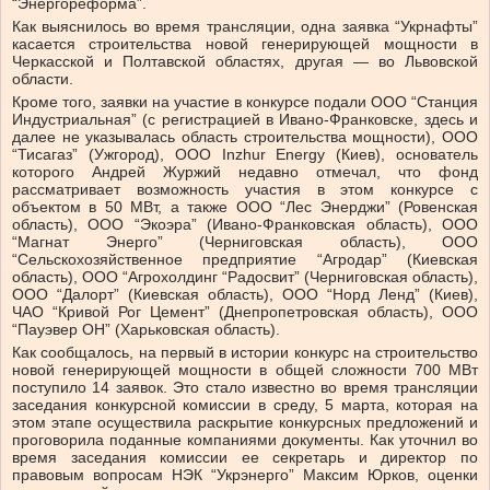
“Энергореформа”.
Как выяснилось во время трансляции, одна заявка “Укрнафты”
касается строительства новой генерирующей мощности в
Черкасской и Полтавской областях, другая — во Львовской
области.
Кроме того, заявки на участие в конкурсе подали ООО “Станция
Индустриальная” (с регистрацией в Ивано-Франковске, здесь и
далее не указывалась область строительства мощности), ООО
“Тисагаз” (Ужгород), ООО Inzhur Energy (Киев), основатель
которого Андрей Журжий недавно отмечал, что фонд
рассматривает возможность участия в этом конкурсе с
объектом в 50 МВт, а также ООО “Лес Энерджи” (Ровенская
область), ООО “Экоэра” (Ивано-Франковская область), ООО
“Магнат Энерго” (Черниговская область), ООО
“Сельскохозяйственное предприятие “Агродар” (Киевская
область), ООО “Агрохолдинг “Радосвит” (Черниговская область),
ООО “Далорт” (Киевская область), ООО “Норд Ленд” (Киев),
ЧАО “Кривой Рог Цемент” (Днепропетровская область), ООО
“Пауэвер ОН” (Харьковская область).
Как сообщалось, на первый в истории конкурс на строительство
новой генерирующей мощности в общей сложности 700 МВт
поступило 14 заявок. Это стало известно во время трансляции
заседания конкурсной комиссии в среду, 5 марта, которая на
этом этапе осуществила раскрытие конкурсных предложений и
проговорила поданные компаниями документы. Как уточнил во
время заседания комиссии ее секретарь и директор по
правовым вопросам НЭК “Укрэнерго” Максим Юрков, оценки