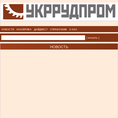
НОВОСТИ
АНАЛИТИКА
ДАЙДЖЕСТ
СПРАВОЧНИК
О НАС
| искать |
НОВОСТЬ