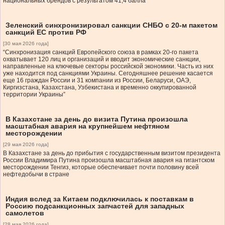
национальных брендов с результатом 41,4 балла
Зеленский синхронизировал санкции СНБО с 20-м пакетом
санкций ЕС против РФ
[30 мая 2026 года]
“Синхронизация санкций Европейского союза в рамках 20-го пакета
охватывает 120 лиц и организаций и вводит экономические санкции,
направленные на ключевые секторы российской экономики. Часть из них
уже находится под санкциями Украины. Сегодняшнее решение касается
еще 16 граждан России и 31 компании из России, Беларуси, ОАЭ,
Киргизстана, Казахстана, Узбекистана и временно оккупированной
территории Украины”
В Казахстане за день до визита Путина произошла
масштабная авария на крупнейшем нефтяном
месторождении
[29 мая 2026 года]
В Казахстане за день до прибытия с государственным визитом президента
России Владимира Путина произошла масштабная авария на гигантском
месторождении Тенгиз, которые обеспечивает почти половину всей
нефтедобычи в стране
Индия вслед за Китаем подключилась к поставкам в
Россию подсанкционных запчастей для западных
самолетов
[28 мая 2026 года]