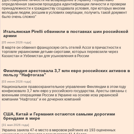
удостоверение личности на возвращение в Украину. Нормативно
определённая законом процедура идентификации личности и проверки
принадлежности к гражданству создавала условия, при которых многим
молодым людям, росшим в условиях оккупации, получить такой документ
было очень сложно”
Итальянская Pirelli обвинили в поставках шин российской
армии
[05 июня 2026 года]
В марте он обвинил французскую сеть отелей Accor в причастности к
торговле украинскими детьми-сиротами, которых перевозили через
Казахстан и Узбекистан для усыновления в России
Финляндия арестовала 3,7 млн евро российских активов в
пользу “Нафтогаза”
[03 июня 2026 года]
Национальное правоохранительное управление Финляндии в этом году
конфисковало 3,7 млн ​​евро у российского государства. Аресты связаны с
военными операциями России в Украине на основе иска украинской
компании “Нафтогаз” и ее дочерних компаний
США, Китай и Германия остаются самыми дорогими
брендами в мире
[31 мая 2026 года]
Украина заняла 47-е место в мировом рейтинге из 193 оцененных