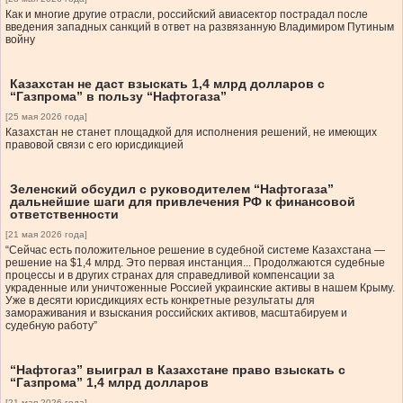
Как и многие другие отрасли, российский авиасектор пострадал после
введения западных санкций в ответ на развязанную Владимиром Путиным
войну
Казахстан не даст взыскать 1,4 млрд долларов с
“Газпрома” в пользу “Нафтогаза”
[25 мая 2026 года]
Казахстан не станет площадкой для исполнения решений, не имеющих
правовой связи с его юрисдикцией
Зеленский обсудил с руководителем “Нафтогаза”
дальнейшие шаги для привлечения РФ к финансовой
ответственности
[21 мая 2026 года]
“Сейчас есть положительное решение в судебной системе Казахстана —
решение на $1,4 млрд. Это первая инстанция... Продолжаются судебные
процессы и в других странах для справедливой компенсации за
украденные или уничтоженные Россией украинские активы в нашем Крыму.
Уже в десяти юрисдикциях есть конкретные результаты для
замораживания и взыскания российских активов, масштабируем и
судебную работу”
“Нафтогаз” выиграл в Казахстане право взыскать с
“Газпрома” 1,4 млрд долларов
[21 мая 2026 года]