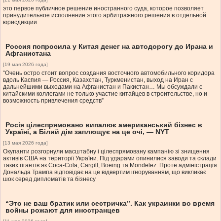
это первое публичное решение иностранного суда, которое позволяет
принудительное исполнение этого арбитражного решения в отдельной
юрисдикции
Россия попросила у Китая денег на автодорогу до Ирана и
Афганистана
[19 мая 2026 года]
“Очень остро стоит вопрос создания восточного автомобильного коридора
вдоль Каспия — Россия, Казахстан, Туркменистан, выход на Иран с
дальнейшими выходами на Афганистан и Пакистан… Мы обсуждали с
китайскими коллегами не только участие китайцев в строительстве, но и
возможность привлечения средств”
Росія цілеспрямовано випалює американський бізнес в
Україні, а Білий дім заплющує на це очі, — NYT
[13 мая 2026 года]
Окупанти розгорнули масштабну і цілеспрямовану кампанію зі знищення
активів США на території України. Під ударами опинилися заводи та склади
таких гігантів як Coca-Cola, Cargill, Boeing та Mondelez. Проте адміністрація
Дональда Трампа відповідає на це відвертим ігноруванням, що викликає
шок серед дипломатів та бізнесу
“Это не ваш братик или сестричка”. Как украинки во время
войны рожают для иностранцев