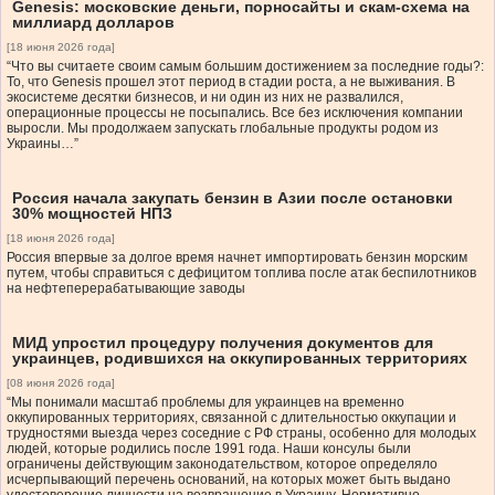
Genesis: московские деньги, порносайты и скам-схема на
миллиард долларов
[18 июня 2026 года]
“Что вы считаете своим самым большим достижением за последние годы?:
То, что Genesis прошел этот период в стадии роста, а не выживания. В
экосистеме десятки бизнесов, и ни один из них не развалился,
операционные процессы не посыпались. Все без исключения компании
выросли. Мы продолжаем запускать глобальные продукты родом из
Украины…”
Россия начала закупать бензин в Азии после остановки
30% мощностей НПЗ
[18 июня 2026 года]
Россия впервые за долгое время начнет импортировать бензин морским
путем, чтобы справиться с дефицитом топлива после атак беспилотников
на нефтеперерабатывающие заводы
МИД упростил процедуру получения документов для
украинцев, родившихся на оккупированных территориях
[08 июня 2026 года]
“Мы понимали масштаб проблемы для украинцев на временно
оккупированных территориях, связанной с длительностью оккупации и
трудностями выезда через соседние с РФ страны, особенно для молодых
людей, которые родились после 1991 года. Наши консулы были
ограничены действующим законодательством, которое определяло
исчерпывающий перечень оснований, на которых может быть выдано