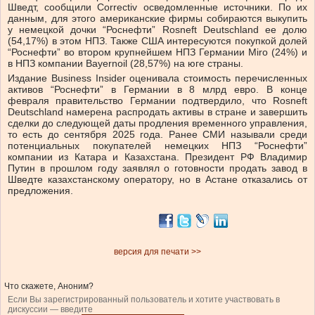
Шведт, сообщили Correctiv осведомленные источники. По их
данным, для этого американские фирмы собираются выкупить
у немецкой дочки “Роснефти” Rosneft Deutschland ее долю
(54,17%) в этом НПЗ. Также США интересуются покупкой долей
“Роснефти” во втором крупнейшем НПЗ Германии Miro (24%) и
в НПЗ компании Bayernoil (28,57%) на юге страны.
Издание Business Insider оценивала стоимость перечисленных
активов “Роснефти” в Германии в 8 млрд евро. В конце
февраля правительство Германии подтвердило, что Rosneft
Deutschland намерена распродать активы в стране и завершить
сделки до следующей даты продления временного управления,
то есть до сентября 2025 года. Ранее СМИ называли среди
потенциальных покупателей немецких НПЗ “Роснефти”
компании из Катара и Казахстана. Президент РФ Владимир
Путин в прошлом году заявлял о готовности продать завод в
Шведте казахстанскому оператору, но в Астане отказались от
предложения.
версия для печати >>
Что скажете, Аноним?
Если Вы зарегистрированный пользователь и хотите участвовать в
дискуссии — введите