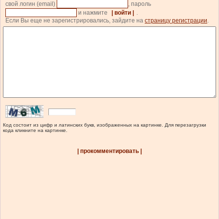
свой логин (email)
, пароль
и нажмите
| войти |
.
Если Вы еще не зарегистрировались, зайдите на
страницу регистрации
.
Код состоит из цифр и латинских букв, изображенных на картинке. Для перезагрузки
кода кликните на картинке.
| прокомментировать |