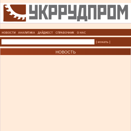
НОВОСТИ
АНАЛИТИКА
ДАЙДЖЕСТ
СПРАВОЧНИК
О НАС
| искать |
НОВОСТЬ