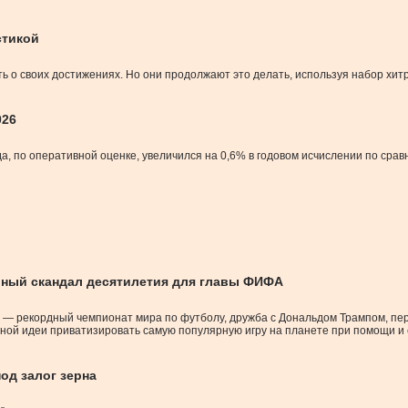
стикой
ть о своих достижениях. Но они продолжают это делать, используя набор хит
026
а, по оперативной оценке, увеличился на 0,6% в годовом исчислении по сра
ьный скандал десятилетия для главы ФИФА
— рекордный чемпионат мира по футболу, дружба с Дональдом Трампом, пер
ьной идеи приватизировать самую популярную игру на планете при помощи и 
од залог зерна