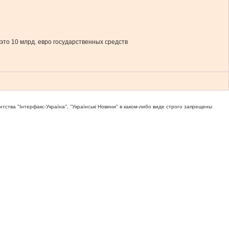
то 10 млрд. евро государственных средств
тва "Iнтерфакс-Україна", "Українськi Новини" в каком-либо виде строго запрещены