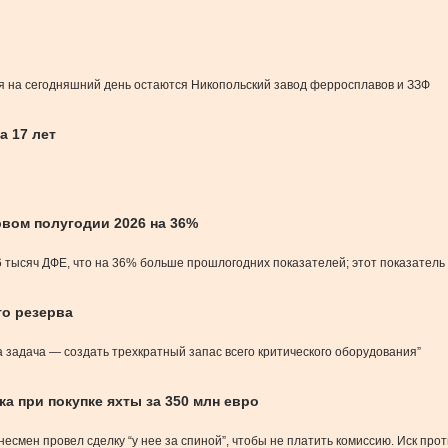
я на сегодняшний день остаются Никопольский завод ферросплавов и ЗЗФ
а 17 лет
вом полугодии 2026 на 36%
6 тысяч ДФЕ, что на 36% больше прошлогодних показателей; этот показател
го резерва
а задача — создать трехкратный запас всего критического оборудования”
а при покупке яхты за 350 млн евро
знесмен провел сделку “у нее за спиной”, чтобы не платить комиссию. Иск про