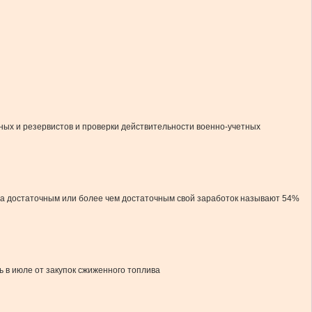
ых и резервистов и проверки действительности военно-учетных
ора достаточным или более чем достаточным свой заработок называют 54%
ь в июле от закупок сжиженного топлива