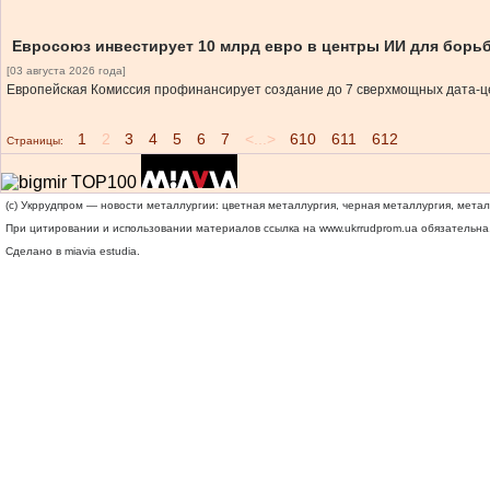
Евросоюз инвестирует 10 млрд евро в центры ИИ для борь
[03 августа 2026 года]
Европейская Комиссия профинансирует создание до 7 сверхмощных дата-цен
1
2
3
4
5
6
7
<...>
610
611
612
Страницы:
(c) Укррудпром — новости металлургии: цветная металлургия, черная металлургия, мета
При цитировании и использовании материалов ссылка на
www.ukrrudprom.ua
обязательна.
Сделано в miavia estudia.