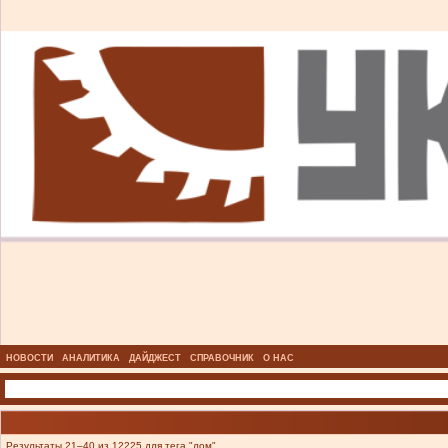
НОВОСТИ
АНАЛИТИКА
ДАЙДЖЕСТ
СПРАВОЧНИК
О НАС
Результаты 21–40 из 12225 для тега "лом".