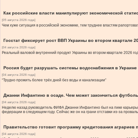
Как российские власти манипулируют экономической стати
[05 августа 2026 года]
Чем хуже ситуация в российской экономике, тем труднее властям рапортова
Госстат фиксирует рост ВВП Украины во втором квартале 2
[04 августа 2026 года]
Реальный валовой внутренний продукт Украины во втором квартале 2026 год
Россия будет разрушать системы водоснабжения в Украине
[04 августа 2026 года]
“Трудно прожить более трёх дней без воды и канализации”
Джанни Инфантино в осаде. Чем может закончиться футбол
[04 августа 2026 года]
Неделю назад руководитель ФИФА Джанни Инфантино был на пике карьеры 
федерации в следующем году. Сейчас же он на грани отставки из-за провал
Правительство готовит программу кредитования аграриев п
[04 августа 2026 года]