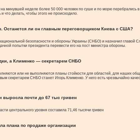
на минувшей неделе более 50 000 человек по суше и по морю перебрались в
 и что делать, чтобы этого не происходило.
ы. Останется ли он главным переговорщиком Киева с США?
 национальной безопасности и обороны Украины (СНБО) и назначил главой 
ачной попытки президента перевести его на пост министра обороны.
дки, а Клименко — секретарем СНБО
лняются или не выполняются планы стойкости для областей, для наших общин
овым секретарем СНБО станет Игорь Клименко. У него есть чрезвычайно кач
и выросла почти до 67 тыс гривен
асти центрального уровня составила 71,46 тысячи гривен
ла плана по продаже организации