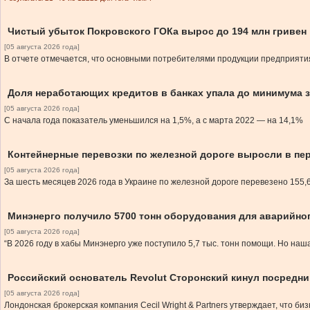
Чистый убыток Покровского ГОКа вырос до 194 млн гривен
[05 августа 2026 года]
В отчете отмечается, что основными потребителями продукции предприяти
Доля неработающих кредитов в банках упала до минимума з
[05 августа 2026 года]
С начала года показатель уменьшился на 1,5%, а с марта 2022 — на 14,1%
Контейнерные перевозки по железной дороге выросли в пер
[05 августа 2026 года]
За шесть месяцев 2026 года в Украине по железной дороге перевезено 155,
Минэнерго получило 5700 тонн оборудования для аварийно
[05 августа 2026 года]
“В 2026 году в хабы Минэнерго уже поступило 5,7 тыс. тонн помощи. Но наш
Российский основатель Revolut Сторонский кинул посредник
[05 августа 2026 года]
Лондонская брокерская компания Cecil Wright & Partners утверждает, что би