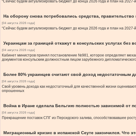
“Сейчас будем актуализировать бюджет до конца 2026 года и план на 2027-й
На оборону снова потребовались средства, правительство
[04 августа 2026 года]
“Сейчас будем актуализировать бюджет до конца 2026 года и план на 2027-й
Украинцам за границей откажут в консульских услугах без 
[04 августа 2026 года]
Кабинет министров принял постановление №981, которое определяет механ
документов консульским должностным лицом зарубежного дипломатическог
Более 80% украинцев считают свой доход недостаточным д
[04 августа 2026 года]
Свой уровень дохода как недостаточный для качественной жизни оценивают
опрошенных
Война в Иране сделала Бельгию полностью зависимой от п
[04 августа 2026 года]
Прекращение поставок СПГ из Персидского залива, способствовавшее росту 
Миграционный кризис в испанской Сеуте закончился. Что эт