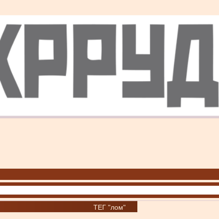
ТЕГ "лом"