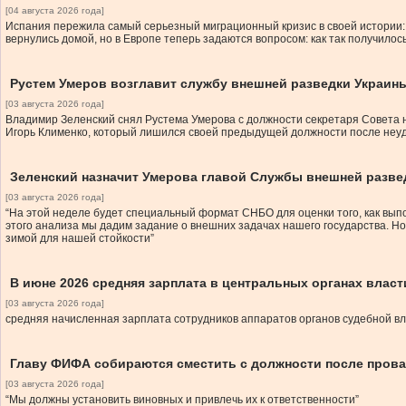
[04 августа 2026 года]
Испания пережила самый серьезный миграционный кризис в своей истории: 
вернулись домой, но в Европе теперь задаются вопросом: как так получилось
Рустем Умеров возглавит службу внешней разведки Украин
[03 августа 2026 года]
Владимир Зеленский снял Рустема Умерова с должности секретаря Совета
Игорь Клименко, который лишился своей предыдущей должности после неуд
Зеленский назначит Умерова главой Службы внешней разве
[03 августа 2026 года]
“На этой неделе будет специальный формат СНБО для оценки того, как выпо
этого анализа мы дадим задание о внешних задачах нашего государства. Н
зимой для нашей стойкости”
В июне 2026 средняя зарплата в центральных органах власт
[03 августа 2026 года]
средняя начисленная зарплата сотрудников аппаратов органов судебной вл
Главу ФИФА собираются сместить с должности после прова
[03 августа 2026 года]
“Мы должны установить виновных и привлечь их к ответственности”