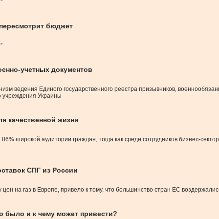
”
 пересмотрит бюджет
”
военно-учетных документов
изм ведения Единого государственного реестра призывников, военнообязанн
о учреждения Украины
ля качественной жизни
 86% широкой аудитории граждан, тогда как среди сотрудников бизнес-сект
оставок СПГ из России
цен на газ в Европе, привело к тому, что большинство стран ЕС воздержалис
о было и к чему может привести?