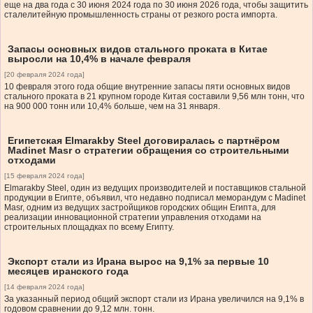
еще на два года с 30 июня 2024 года по 30 июня 2026 года, чтобы защитить
сталелитейную промышленность страны от резкого роста импорта.
Запасы основных видов стального проката в Китае
выросли на 10,4% в начале февраля
[20 февраля 2024 года]
10 февраля этого года общие внутренние запасы пяти основных видов
стального проката в 21 крупном городе Китая составили 9,56 млн тонн, что
на 900 000 тонн или 10,4% больше, чем на 31 января.
Египетская Elmarakby Steel договиралась с партнёром
Madinet Masr о стратегии обращения со строительными
отходами
[15 февраля 2024 года]
Elmarakby Steel, один из ведущих производителей и поставщиков стальной
продукции в Египте, объявил, что недавно подписал меморандум с Madinet
Masr, одним из ведущих застройщиков городских общин Египта, для
реализации инновационной стратегии управления отходами на
строительных площадках по всему Египту.
Экспорт стали из Ирана вырос на 9,1% за первые 10
месяцев иранского года
[14 февраля 2024 года]
За указанный период общий экспорт стали из Ирана увеличился на 9,1% в
годовом сравнении до 9,12 млн. тонн.