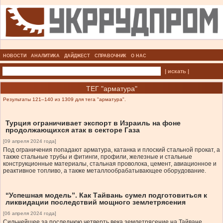
НОВОСТИ
АНАЛИТИКА
ДАЙДЖЕСТ
СПРАВОЧНИК
О НАС
| искать |
ТЕГ "арматура"
Результаты 121–140 из 1309 для тега "арматура".
Турция ограничивает экспорт в Израиль на фоне
продолжающихся атак в секторе Газа
[09 апреля 2024 года]
Под ограничения попадают арматура, катанка и плоский стальной прокат, а
также стальные трубы и фитинги, профили, железные и стальные
конструкционные материалы, стальная проволока, цемент, авиационное и
реактивное топливо, а также металлообрабатывающее оборудование.
“Успешная модель”. Как Тайвань сумел подготовиться к
ликвидации последствий мощного землетрясения
[06 апреля 2024 года]
Сильнейшее за последнюю четверть века землетрясение на Тайване