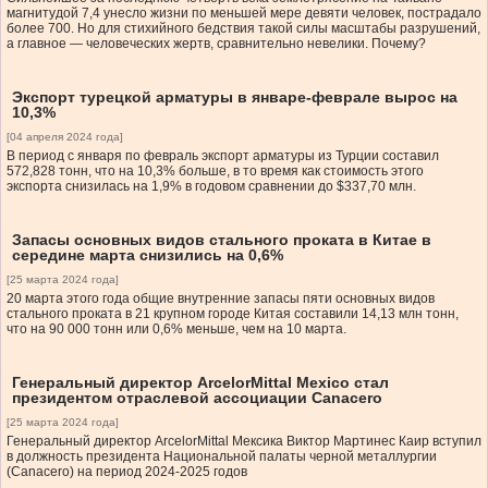
магнитудой 7,4 унесло жизни по меньшей мере девяти человек, пострадало
более 700. Но для стихийного бедствия такой силы масштабы разрушений,
а главное — человеческих жертв, сравнительно невелики. Почему?
Экспорт турецкой арматуры в январе-феврале вырос на
10,3%
[04 апреля 2024 года]
В период с января по февраль экспорт арматуры из Турции составил
572,828 тонн, что на 10,3% больше, в то время как стоимость этого
экспорта снизилась на 1,9% в годовом сравнении до $337,70 млн.
Запасы основных видов стального проката в Китае в
середине марта снизились на 0,6%
[25 марта 2024 года]
20 марта этого года общие внутренние запасы пяти основных видов
стального проката в 21 крупном городе Китая составили 14,13 млн тонн,
что на 90 000 тонн или 0,6% меньше, чем на 10 марта.
Генеральный директор ArcelorMittal Mexico стал
президентом отраслевой ассоциации Canacero
[25 марта 2024 года]
Генеральный директор ArcelorMittal Мексика Виктор Мартинес Каир вступил
в должность президента Национальной палаты черной металлургии
(Canacero) на период 2024-2025 годов