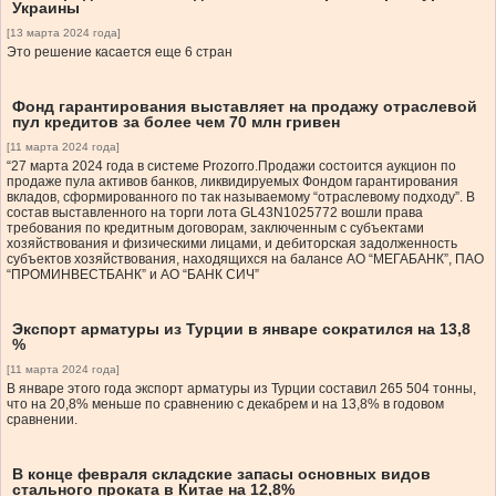
Украины
[13 марта 2024 года]
Это решение касается еще 6 стран
Фонд гарантирования выставляет на продажу отраслевой
пул кредитов за более чем 70 млн гривен
[11 марта 2024 года]
“27 марта 2024 года в системе Prozorro.Продажи состоится аукцион по
продаже пула активов банков, ликвидируемых Фондом гарантирования
вкладов, сформированного по так называемому “отраслевому подходу”. В
состав выставленного на торги лота GL43N1025772 вошли права
требования по кредитным договорам, заключенным с субъектами
хозяйствования и физическими лицами, и дебиторская задолженность
субъектов хозяйствования, находящихся на балансе АО “МЕГАБАНК”, ПАО
“ПРОМИНВЕСТБАНК” и АО “БАНК СИЧ”
Экспорт арматуры из Турции в январе сократился на 13,8
%
[11 марта 2024 года]
В январе этого года экспорт арматуры из Турции составил 265 504 тонны,
что на 20,8% меньше по сравнению с декабрем и на 13,8% в годовом
сравнении.
В конце февраля складские запасы основных видов
стального проката в Китае на 12,8%