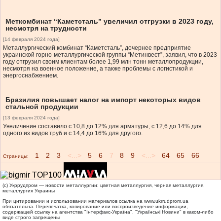
Меткомбинат “Каметсталь” увеличил отгрузки в 2023 году,
несмотря на трудности
[14 февраля 2024 года]
Металлургический комбинат “Каметсталь”, дочернее предприятие
украинской горно-металлургической группы “Метинвест”, заявил, что в 2023
году отгрузил своим клиентам более 1,99 млн тонн металлопродукции,
несмотря на военное положение, а также проблемы с логистикой и
энергоснабжением.
Бразилия повышает налог на импорт некоторых видов
стальной продукции
[13 февраля 2024 года]
Увеличение составило с 10,8 до 12% для арматуры, с 12,6 до 14% для
одного из видов труб и с 14,4 до 16% для другого.
1
2
3
<...>
5
6
7
8
9
<...>
64
65
66
Страницы:
(c) Укррудпром — новости металлургии: цветная металлургия, черная металлургия,
металлургия Украины
При цитировании и использовании материалов ссылка на
www.ukrrudprom.ua
обязательна. Перепечатка, копирование или воспроизведение информации,
содержащей ссылку на агентства "Iнтерфакс-Україна", "Українськi Новини" в каком-либо
виде строго запрещены