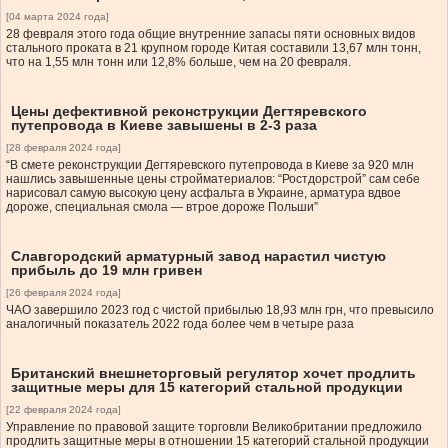
[04 марта 2024 года]
28 февраля этого года общие внутренние запасы пяти основных видов
стального проката в 21 крупном городе Китая составили 13,67 млн тонн,
что на 1,55 млн тонн или 12,8% больше, чем на 20 февраля.
Цены дефективной реконструкции Дегтяревского
путепровода в Киеве завышены в 2-3 раза
[28 февраля 2024 года]
“В смете реконструкции Дегтяревского путепровода в Киеве за 920 млн
нашлись завышенные цены стройматериалов: “Ростдорстрой” сам себе
нарисовал самую высокую цену асфальта в Украине, арматура вдвое
дороже, специальная смола — втрое дороже Польши”
Славгородский арматурный завод нарастил чистую
прибыль до 19 млн гривен
[26 февраля 2024 года]
ЧАО завершило 2023 год с чистой прибылью 18,93 млн грн, что превысило
аналогичный показатель 2022 года более чем в четыре раза
Британский внешнеторговый регулятор хочет продлить
защитные меры для 15 категорий стальной продукции
[22 февраля 2024 года]
Управление по правовой защите торговли Великобритании предложило
продлить защитные меры в отношении 15 категорий стальной продукции