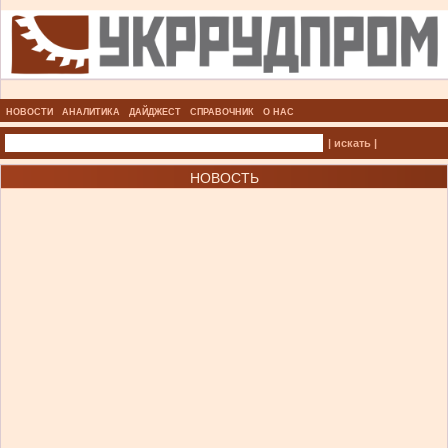
НОВОСТИ
АНАЛИТИКА
ДАЙДЖЕСТ
СПРАВОЧНИК
О НАС
| искать |
НОВОСТЬ