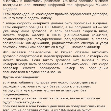
вызовами и навязчивой рекламой. Об этом сообщил в своем
телеграм-канале министр цифровой трансформации Михаил
Федоров.
Если провайдер не соблюдает правило оформления договора,
на него можно подать жалобу.
“Теперь скорость интернета должна быть прописана в сделке.
Если оператор обещает 100 Мбит/с, а вы получаете 40 — это
уже нарушение договора. И если реальная скорость ниже,
можете подать жалобу в НКЭК (Национальная комиссия,
осуществляющая государственное регулирование в сферах
электронных коммуникаций, радиочастотного спектра и услуг
почтовой связи) или обратиться в суд”, — написал министр.
Что касается спам-звонков, то бизнес обязали заключить
договор с оператором и зарегистрировать номера, с которых он
может звонить. Если такого договора нет, вызовы с этих
номеров могут быть заблокированы автоматически. Уже скоро
оператор сможет блокировать номер по обращению
пользователя в случае спам-звонка.
Другие нововведения:
в личном кабинете пользователя можно просмотреть все
расходы и отключить услуги без запроса к оператору;
на одну платную контент-услугу не активируют без
подтверждения;
операторы установят лимит на балансе, после которого не
будут списывать деньги;
пользователи в зоне боевых действий не потеряют связь из-за
того, что не оплатили услуги, а их SIM-карты не будут