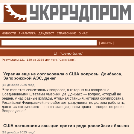
НОВОСТИ
АНАЛИТИКА
ДАЙДЖЕСТ
СПРАВОЧНИК
О НАС
| искать |
ТЕГ "Сенс-банк"
Результаты 121–140 из 3355 для тега "Сенс-банк".
Украина еще не согласовала с США вопросы Донбасса,
Запорожской АЭС, денег
[18 декабря 2025 года]
“Что касается сенситивных вопросов, о которых мы говорили с
Соединенными Штатами Америки: да, Донбасс — вопрос, который не
решен, у нас разные взгляды. Атомная станция, которая оккупирована
Российской Федерацией, не работает, разрушена, но должна работать,
давать электричество — наша станция, наши права — вопрос не решен.
Вопрос денег”
США остановили санкции против ряда российских банков
[18 декабря 2025 года]