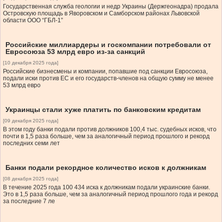
Государственная служба геологии и недр Украины (Держгеонадра) продала
Островскую площадь в Яворовском и Самборском районах Львовской
области ООО “ГБЛ-1”
Российские миллиардеры и госкомпании потребовали от
Евросоюза 53 млрд евро из-за санкций
[10 декабря 2025 года]
Российские бизнесмены и компании, попавшие под санкции Евросоюза,
подали иски против ЕС и его государств-членов на общую сумму не менее
53 млрд евро
Украинцы стали хуже платить по банковским кредитам
[09 декабря 2025 года]
В этом году банки подали против должников 100,4 тыс. судебных исков, что
почти в 1,5 раза больше, чем за аналогичный период прошлого и рекорд
последних семи лет
Банки подали рекордное количество исков к должникам
[08 декабря 2025 года]
В течение 2025 года 100 434 иска к должникам подали украинские банки.
Это в 1,5 раза больше, чем за аналогичный период прошлого года и рекорд
за последние 7 ле