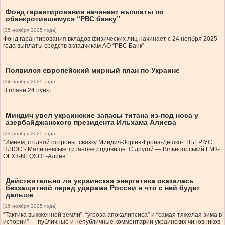
Фонд гарантирования начинает выплаты по
обанкротившемуся “РВС банку”
[25 ноября 2025 года]
Фонд гарантирования вкладов физических лиц начинает с 24 ноября 2025
года выплаты средств вкладчикам АО “РВС Банк”
Появился европейский мирный план по Украине
[24 ноября 2025 года]
В плане 24 пункт
Миндич увел украинские запасы титана из-под носа у
азербайджанского президента Ильхама Алиева
[23 ноября 2025 года]
“Имеем, с одной стороны: связку Миндич-Зоріна-Грона-Дешко-”ТІБЕРІУС
ПЛЮС”- Малишевське титанове родовище. С другой — Вільногірський ГМК-
ОГХК-NEQSOL-Алиев”
Действительно ли украинская энергетика оказалась
беззащитной перед ударами России и что с ней будет
дальше
[16 ноября 2025 года]
“Тактика выжженной земли”, “угроза апокалипсиса” и “самая тяжелая зима в
истории” — публичные и непубличные комментарии украинских чиновников