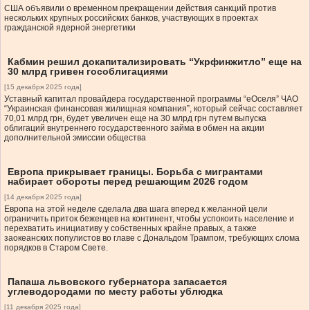
США объявили о временном прекращении действия санкций против
нескольких крупных российских банков, участвующих в проектах
гражданской ядерной энергетики
Кабмин решил докапитализировать “Укрфинжитло” еще на
30 млрд гривен гособлигациями
[15 декабря 2025 года]
Уставный капитал провайдера государственной программы “еОселя” ЧАО
“Украинская финансовая жилищная компания”, который сейчас составляет
70,01 млрд грн, будет увеличен еще на 30 млрд грн путем выпуска
облигаций внутреннего государственного займа в обмен на акции
дополнительной эмиссии общества
Европа прикрывает границы. Борьба с мигрантами
набирает обороты перед решающим 2026 годом
[14 декабря 2025 года]
Европа на этой неделе сделала два шага вперед к желанной цели
ограничить приток беженцев на континент, чтобы успокоить население и
перехватить инициативу у собственных крайне правых, а также
заокеанских популистов во главе с Дональдом Трампом, требующих слома
порядков в Старом Свете.
Папаша львовского губернатора запасается
углеводородами по месту работы ублюдка
[11 декабря 2025 года]