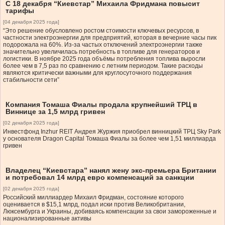
С 18 декабря “Киевстар” Михаила Фридмана повысит
тарифы
[04 декабря 2025 года]
“Это решение обусловлено ростом стоимости ключевых ресурсов, в
частности электроэнергии для предприятий, которая в вечерние часы пик
подорожала на 60%. Из-за частых отключений электроэнергии также
значительно увеличилась потребность в топливе для генераторов и
логистики. В ноябре 2025 года объёмы потребления топлива выросли
более чем в 7,5 раз по сравнению с летним периодом. Такие расходы
являются критически важными для круглосуточного поддержания
стабильности сети”
Компания Томаша Фиалы продала крупнейший ТРЦ в
Виннице за 1,5 млрд гривен
[02 декабря 2025 года]
Инвестфонд Inzhur REIT Андрея Журжия приобрел винницкий ТРЦ Sky Park
у основателя Dragon Capital Томаша Фиалы за более чем 1,51 миллиарда
гривен
Владелец “Киевстара” нанял жену экс-премьера Британии
и потребовал 14 млрд евро компенсаций за санкции
[02 декабря 2025 года]
Российский миллиардер Михаил Фридман, состояние которого
оценивается в $15,1 млрд, подал иски против Великобритании,
Люксембурга и Украины, добиваясь компенсации за свои замороженные и
национализированные активы