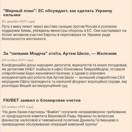
“Мирный план”: ЕС обсуждает, как сделать Украину
сильнее
[01 декабря 2025 года]
Путь к миру лежит через жесткие санкции против России и усиление
поддержки Киева, убеждены министры обороны в ЕС. Они настаивают на
более активном участии Европы в переговорах по Украине ради
безопасности континента.
За “папками Міндіча” стоїть Артем Шило, — Железняк
[28 ноября 2025 года]
Конфіденційні досьє народних депутатів, журналістів та інших посадовців,
які детективи НАБУ знайшли в офісі бізнесмена ТимураМіндіча, готували
співробітники Бюро економічної безпеки, а одним із ключових
координаторів цієї роботи був Артем Шило — колишній співробітник СБУ,
ексрадник Офісу президента та нинішній фігурант корупційної справи, яку
розглядає Вищий антикорупційний суд.
FAVBET заявил о блокировке счетов
[25 ноября 2025 года]
“На днях банки-партнеры “Фавбет” получили неправомерное требование
от председателя комитета Верховной Рады Украины по вопросам
финансов, налоговой и таможенной политики Даниила Гетманцева о
прекращении обслуживания операций компаний группы”