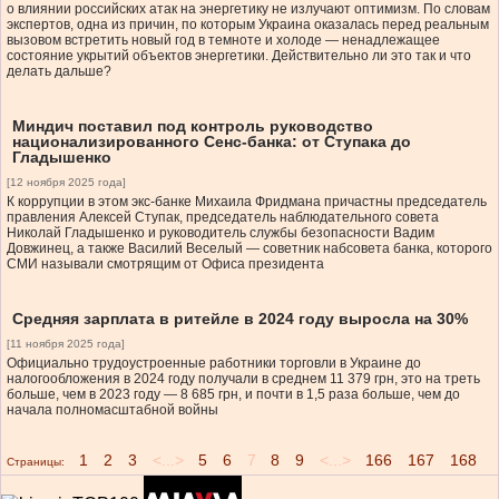
о влиянии российских атак на энергетику не излучают оптимизм. По словам
экспертов, одна из причин, по которым Украина оказалась перед реальным
вызовом встретить новый год в темноте и холоде — ненадлежащее
состояние укрытий объектов энергетики. Действительно ли это так и что
делать дальше?
Миндич поставил под контроль руководство
национализированного Сенс-банка: от Ступака до
Гладышенко
[12 ноября 2025 года]
К коррупции в этом экс-банке Михаила Фридмана причастны председатель
правления Алексей Ступак, председатель наблюдательного совета
Николай Гладышенко и руководитель службы безопасности Вадим
Довжинец, а также Василий Веселый — советник набсовета банка, которого
СМИ называли смотрящим от Офиса президента
Средняя зарплата в ритейле в 2024 году выросла на 30%
[11 ноября 2025 года]
Официально трудоустроенные работники торговли в Украине до
налогообложения в 2024 году получали в среднем 11 379 грн, это на треть
больше, чем в 2023 году — 8 685 грн, и почти в 1,5 раза больше, чем до
начала полномасштабной войны
1
2
3
<...>
5
6
7
8
9
<...>
166
167
168
Страницы: