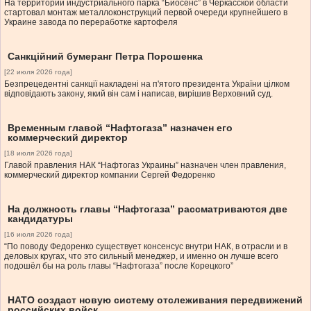
На территории индустриального парка “Биосенс” в Черкасской области
стартовал монтаж металлоконструкций первой очереди крупнейшего в
Украине завода по переработке картофеля
Санкційний бумеранг Петра Порошенка
[22 июля 2026 года]
Безпрецедентні санкції накладені на п'ятого президента України цілком
відповідають закону, який він сам і написав, вирішив Верховний суд.
Временным главой “Нафтогаза” назначен его
коммерческий директор
[18 июля 2026 года]
Главой правления НАК “Нафтогаз Украины” назначен член правления,
коммерческий директор компании Сергей Федоренко
На должность главы “Нафтогаза” рассматриваются две
кандидатуры
[16 июля 2026 года]
“По поводу Федоренко существует консенсус внутри НАК, в отрасли и в
деловых кругах, что это сильный менеджер, и именно он лучше всего
подошёл бы на роль главы “Нафтогаза” после Корецкого”
НАТО создаст новую систему отслеживания передвижений
российских войск