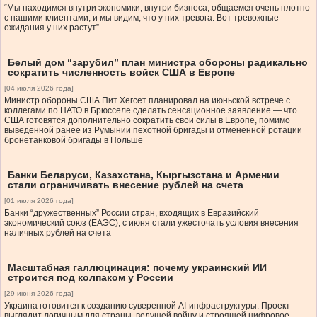
“Мы находимся внутри экономики, внутри бизнеса, общаемся очень плотно
с нашими клиентами, и мы видим, что у них тревога. Вот тревожные
ожидания у них растут”
Белый дом “зарубил” план министра обороны радикально
сократить численность войск США в Европе
[04 июля 2026 года]
Министр обороны США Пит Хегсет планировал на июньской встрече с
коллегами по НАТО в Брюсселе сделать сенсационное заявление — что
США готовятся дополнительно сократить свои силы в Европе, помимо
выведенной ранее из Румынии пехотной бригады и отмененной ротации
бронетанковой бригады в Польше
Банки Беларуси, Казахстана, Кыргызстана и Армении
стали ограничивать внесение рублей на счета
[01 июля 2026 года]
Банки “дружественных” России стран, входящих в Евразийский
экономический союз (ЕАЭС), с июня стали ужесточать условия внесения
наличных рублей на счета
Масштабная галлюцинация: почему украинский ИИ
строится под колпаком у России
[29 июня 2026 года]
Украина готовится к созданию суверенной AI-инфраструктуры. Проект
выглядит логичным для страны, ведущей войну и строящей цифровое