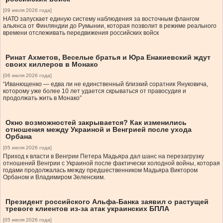
[09 июля 2026 года]
НАТО запускает единую систему наблюдения за восточным флангом
альянса от Финляндии до Румынии, которая позволит в режиме реального
времени отслеживать передвижения российских войск
Ринат Ахметов, Веселые братья и Юра Енакиевский ждут
своих киллеров в Монако
[06 июля 2026 года]
“Иванющенко — едва ли не единственный близкий соратник Януковича,
которому уже более 10 лет удается скрываться от правосудия и
продолжать жить в Монако”
Окно возможностей закрывается? Как изменились
отношения между Украиной и Венгрией после ухода
Орбана
[05 июля 2026 года]
Приход к власти в Венгрии Петера Мадьяра дал шанс на перезагрузку
отношений Венгрии с Украиной после фактически холодной войны, которая
годами продолжалась между предшественником Мадьяра Виктором
Орбаном и Владимиром Зеленским.
Президент российского Альфа-Банка заявил о растущей
тревоге клиентов из-за атак украинских БПЛА
[05 июля 2026 года]