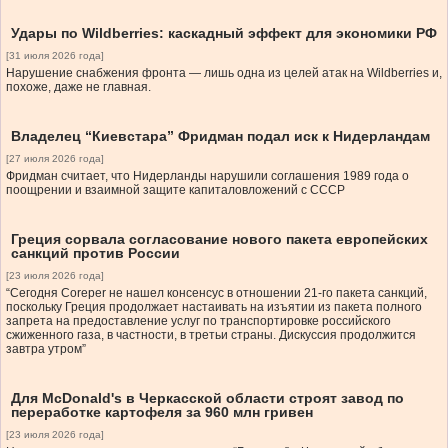
Удары по Wildberries: каскадный эффект для экономики РФ
[31 июля 2026 года]
Нарушение снабжения фронта — лишь одна из целей атак на Wildberries и,
похоже, даже не главная.
Владелец “Киевстара” Фридман подал иск к Нидерландам
[27 июля 2026 года]
Фридман считает, что Нидерланды нарушили соглашения 1989 года о
поощрении и взаимной защите капиталовложений с СССР
Греция сорвала согласование нового пакета европейских
санкций против России
[23 июля 2026 года]
“Сегодня Coreper не нашел консенсус в отношении 21-го пакета санкций,
поскольку Греция продолжает настаивать на изъятии из пакета полного
запрета на предоставление услуг по транспортировке российского
сжиженного газа, в частности, в третьи страны. Дискуссия продолжится
завтра утром”
Для McDonald's в Черкасской области строят завод по
переработке картофеля за 960 млн гривен
[23 июля 2026 года]