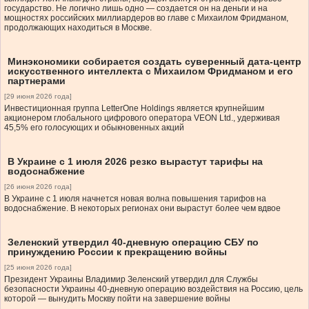
государство. Не логично лишь одно — создается он на деньги и на
мощностях российских миллиардеров во главе с Михаилом Фридманом,
продолжающих находиться в Москве.
Минэкономики собирается создать суверенный дата-центр
искусственного интеллекта с Михаилом Фридманом и его
партнерами
[29 июня 2026 года]
Инвестиционная группа LetterOne Holdings является крупнейшим
акционером глобального цифрового оператора VEON Ltd., удерживая
45,5% его голосующих и обыкновенных акций
В Украине с 1 июля 2026 резко вырастут тарифы на
водоснабжение
[26 июня 2026 года]
В Украине с 1 июля начнется новая волна повышения тарифов на
водоснабжение. В некоторых регионах они вырастут более чем вдвое
Зеленский утвердил 40-дневную операцию СБУ по
принуждению России к прекращению войны
[25 июня 2026 года]
Президент Украины Владимир Зеленский утвердил для Службы
безопасности Украины 40-дневную операцию воздействия на Россию, цель
которой — вынудить Москву пойти на завершение войны