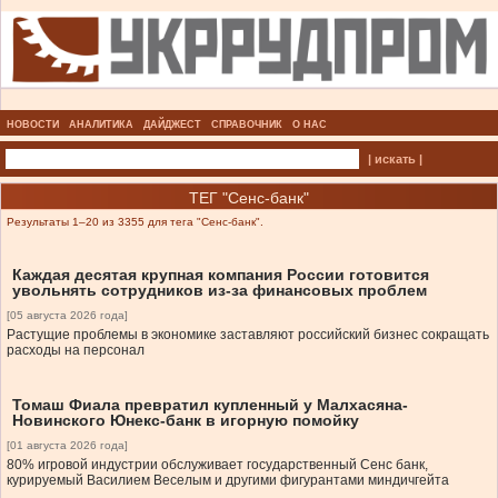
НОВОСТИ
АНАЛИТИКА
ДАЙДЖЕСТ
СПРАВОЧНИК
О НАС
| искать |
ТЕГ "Сенс-банк"
Результаты 1–20 из 3355 для тега "Сенс-банк".
Каждая десятая крупная компания России готовится
увольнять сотрудников из-за финансовых проблем
[05 августа 2026 года]
Растущие проблемы в экономике заставляют российский бизнес сокращать
расходы на персонал
Томаш Фиала превратил купленный у Малхасяна-
Новинского Юнекс-банк в игорную помойку
[01 августа 2026 года]
80% игровой индустрии обслуживает государственный Сенс банк,
курируемый Василием Веселым и другими фигурантами миндичгейта