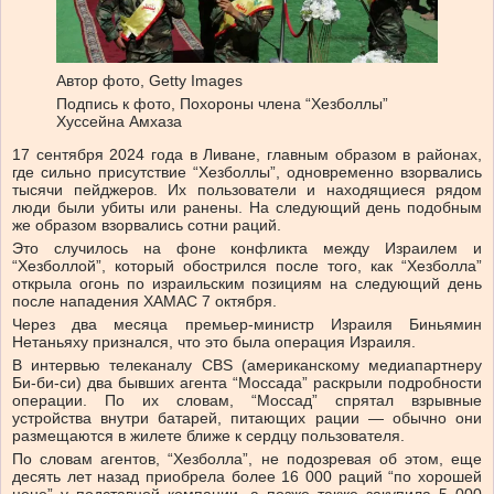
Автор фото,
Getty Images
Подпись к фото,
Похороны члена “Хезболлы”
Хуссейна Амхаза
17 сентября 2024 года в Ливане, главным образом в районах,
где сильно присутствие “Хезболлы”, одновременно взорвались
тысячи пейджеров. Их пользователи и находящиеся рядом
люди были убиты или ранены. На следующий день подобным
же образом взорвались сотни раций.
Это случилось на фоне конфликта между Израилем и
“Хезболлой”, который обострился после того, как “Хезболла”
открыла огонь по израильским позициям на следующий день
после нападения ХАМАС 7 октября.
Через два месяца премьер-министр Израиля Биньямин
Нетаньяху признался, что это была операция Израиля.
В интервью телеканалу CBS (американскому медиапартнеру
Би-би-си) два бывших агента “Моссада” раскрыли подробности
операции. По их словам, “Моссад” спрятал взрывные
устройства внутри батарей, питающих рации — обычно они
размещаются в жилете ближе к сердцу пользователя.
По словам агентов, “Хезболла”, не подозревая об этом, еще
десять лет назад приобрела более 16 000 раций “по хорошей
цене” у подставной компании, а позже также закупила 5 000