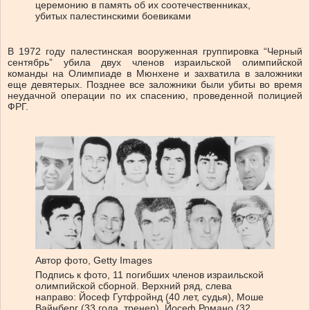
церемонию в память об их соотечественниках,
убитых палестинскими боевиками
В 1972 году палестинская вооруженная группировка “Черный
сентябрь” убила двух членов израильской олимпийской
команды на Олимпиаде в Мюнхене и захватила в заложники
еще девятерых. Позднее все заложники были убиты во время
неудачной операции по их спасению, проведенной полицией
ФРГ.
Автор фото,
Getty Images
Подпись к фото,
11 погибших членов израильской
олимпийской сборной. Верхний ряд, слева
направо: Йосеф Гутфройнд (40 лет, судья), Моше
Вайнберг (33 года, тренер), Йосеф Романо (32