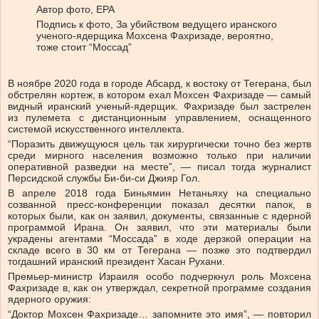
Автор фото,
EPA
Подпись к фото,
За убийством ведущего иранского
ученого-ядерщика Мохсена Фахризаде, вероятно,
тоже стоит “Моссад”
В ноябре 2020 года в городе Абсард, к востоку от Тегерана, был
обстрелян кортеж, в котором ехал Мохсен Фахризаде — самый
видный иранский ученый-ядерщик. Фахризаде был застрелен
из пулемета с дистанционным управлением, оснащенного
системой искусственного интеллекта.
“Поразить движущуюся цель так хирургически точно без жертв
среди мирного населения возможно только при наличии
оперативной разведки на месте”, — писал тогда журналист
Персидской службы Би-би-си Джияр Гол.
В апреле 2018 года Биньямин Нетаньяху на специально
созванной пресс-конференции показал десятки папок, в
которых были, как он заявил, документы, связанные с ядерной
программой Ирана. Он заявил, что эти материалы были
украдены агентами “Моссада” в ходе дерзкой операции на
складе всего в 30 км от Тегерана — позже это подтвердил
тогдашний иранский президент Хасан Рухани.
Премьер-министр Израиля особо подчеркнул роль Мохсена
Фахризаде в, как он утверждал, секретной программе создания
ядерного оружия:
“Доктор Мохсен Фахризаде… запомните это имя”, — повторил