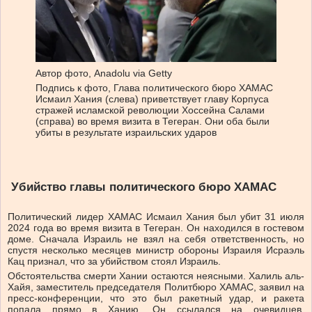
Автор фото,
Anadolu via Getty
Подпись к фото,
Глава политического бюро ХАМАС
Исмаил Хания (слева) приветствует главу Корпуса
стражей исламской революции Хоссейна Салами
(справа) во время визита в Тегеран. Они оба были
убиты в результате израильских ударов
Убийство главы политического бюро ХАМАС
Политический лидер ХАМАС Исмаил Хания был убит 31 июля
2024 года во время визита в Тегеран. Он находился в гостевом
доме. Сначала Израиль не взял на себя ответственность, но
спустя несколько месяцев министр обороны Израиля Исраэль
Кац признал, что за убийством стоял Израиль.
Обстоятельства смерти Хании остаются неясными. Халиль аль-
Хайя, заместитель председателя Политбюро ХАМАС, заявил на
пресс-конференции, что это был ракетный удар, и ракета
попала прямо в Ханию. Он ссылался на очевидцев,