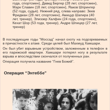
года, спортсмен), Давид Бергер (28 лет, спортсмен),
Марк Славин (18 лет, спортсмен), Яаков Шпрингер
(52 года, судья). Нижний ряд, слева направо: Зеев
Фридман (28 лет, спортсмен), Амицур Шапира (40
лет, тренер), Элиэзер Халфин (24 года, спортсмен),
Кехат Шор (53 года, тренер), Андре Шпицер (27 лет,
тренер)
В последующие годы “Моссад” начал охоту на подозреваемых
в причастности к атаке. Среди целей был Махмуд Хамшари.
Он был убит взрывным устройством, заложенным в телефон в
его парижской квартире. Хамшари потерял ногу в результате
взрыва и впоследствии скончался от полученных ран.
Операция получила название “Гнев Божий”.
Операция “Энтеббе”