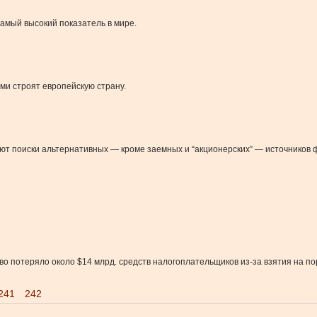
самый высокий показатель в мире.
ми строят европейскую страну.
уют поиски альтернативных — кроме заемных и “акционерских” — источников
потеряло около $14 млрд. средств налогоплательщиков из-за взятия на пору
241
242