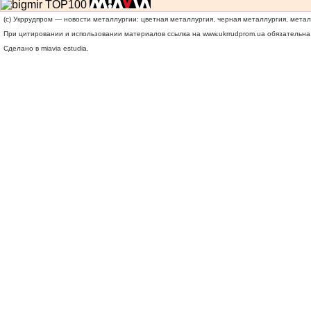
(c) Укррудпром — новости металлургии: цветная металлургия, черная металлургия, мета
При цитировании и использовании материалов ссылка на
www.ukrrudprom.ua
обязательна.
Сделано в miavia estudia.