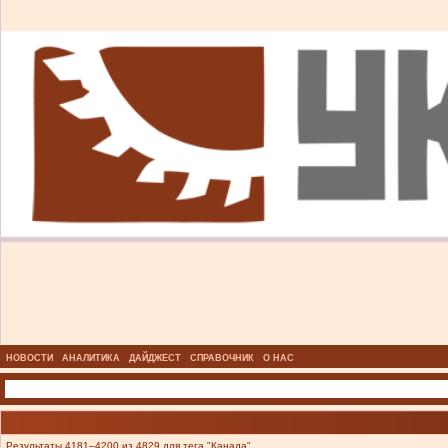
НОВОСТИ
АНАЛИТИКА
ДАЙДЖЕСТ
СПРАВОЧНИК
О НАС
Результаты 4181–4200 из 4829 для тега "Канада".