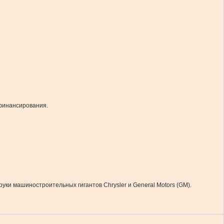
 финансирования.
ки машиностроительных гигантов Chrysler и General Motors (GM).