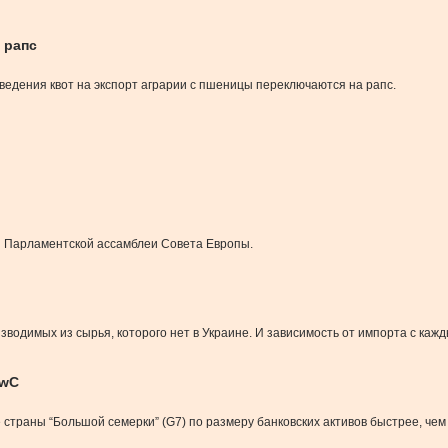
 рапс
введения квот на экспорт аграрии с пшеницы переключаются на рапс.
ии Парламентской ассамблеи Совета Европы.
одимых из сырья, которого нет в Украине. И зависимость от импорта с кажд
PwC
страны “Большой семерки” (G7) по размеру банковских активов быстрее, чем