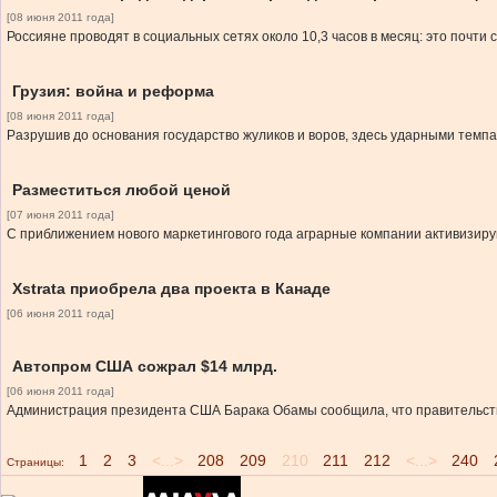
[08 июня 2011 года]
Россияне проводят в социальных сетях около 10,3 часов в месяц: это почти 
Грузия: война и реформа
[08 июня 2011 года]
Разрушив до основания государство жуликов и воров, здесь ударными темпа
Разместиться любой ценой
[07 июня 2011 года]
С приближением нового маркетингового года аграрные компании активизир
Xstrata приобрела два проекта в Канаде
[06 июня 2011 года]
Автопром США сожрал $14 млрд.
[06 июня 2011 года]
Администрация президента США Барака Обамы сообщила, что правительство 
1
2
3
<...>
208
209
210
211
212
<...>
240
Страницы: