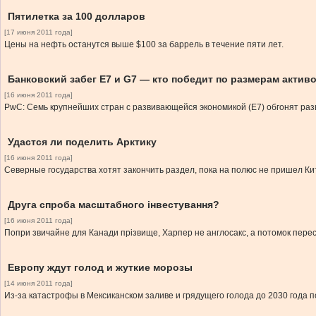
Пятилетка за 100 долларов
[17 июня 2011 года]
Цены на нефть останутся выше $100 за баррель в течение пяти лет.
Банковский забег E7 и G7 — кто победит по размерам актив
[16 июня 2011 года]
PwC: Семь крупнейших стран с развивающейся экономикой (Е7) обгонят разв
Удастся ли поделить Арктику
[16 июня 2011 года]
Северные государства хотят закончить раздел, пока на полюс не пришел Кит
Друга спроба масштабного інвестування?
[16 июня 2011 года]
Попри звичайне для Канади прізвище, Харпер не англосакс, а потомок пересе
Европу ждут голод и жуткие морозы
[14 июня 2011 года]
Из-за катастрофы в Мексиканском заливе и грядущего голода до 2030 года 