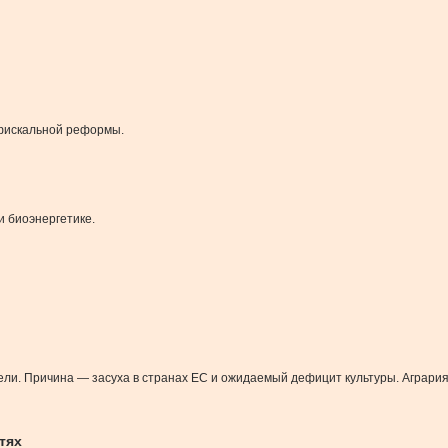
 фискальной реформы.
и биоэнергетике.
и. Причина — засуха в странах ЕС и ожидаемый дефицит культуры. Аграриям
тях