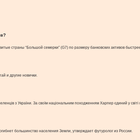
ов?
итые страны “Большой семерки” (G7) по размеру банковских активов быстрее
ай и другие новички.
ленців з України. За своїм національним походженням Харпер єдиний у світі 
погибнет большинство населения Земли, утверждает футуролог из России.