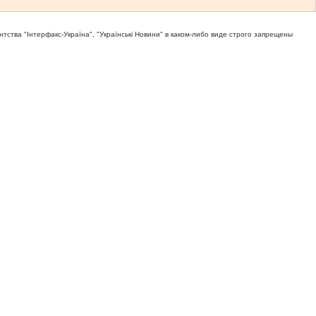
тва "Iнтерфакс-Україна", "Українськi Новини" в каком-либо виде строго запрещены