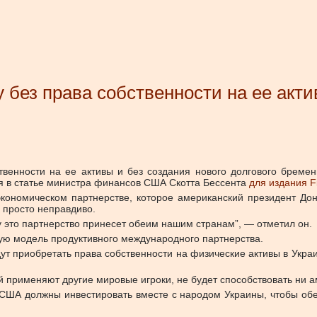
без права собственности на ее акти
твенности на ее активы и без создания нового долгового бремен
я в статье министра финансов США Скотта Бессента
для издания Fi
экономическом партнерстве, которое американский президент Д
 просто неправдиво.
у это партнерство принесет обеим нашим странам”, — отметил он.
ую модель продуктивного международного партнерства.
дут приобретать права собственности на физические активы в Укр
й применяют другие мировые игроки, не будет способствовать ни 
, США должны инвестировать вместе с народом Украины, чтобы об