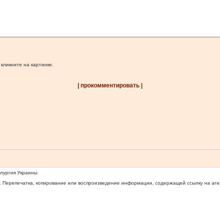
 кликните на картинке.
| прокомментировать |
ллургия Украины
 Перепечатка, копирование или воспроизведение информации, содержащей ссылку на агентс