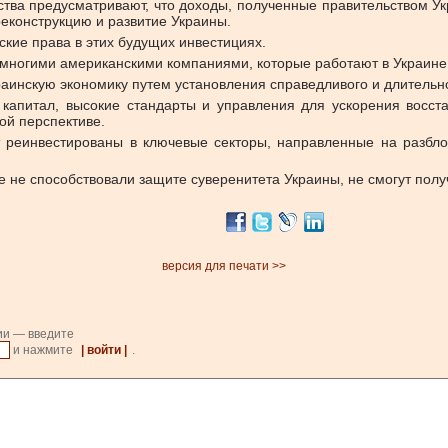
тва предусматривают, что доходы, полученные правительством Укр
еконструкцию и развитие Украины.
ские права в этих будущих инвестициях.
со многими американскими компаниями, которые работают в Украине 
раинскую экономику путем установления справедливого и длительн
 капитал, высокие стандарты и управления для ускорения восс
ой перспективе.
т реинвестированы в ключевые секторы, направленные на разбло
е не способствовали защите суверенитета Украины, не смогут полу
версия для печати >>
ии — введите
и нажмите
| войти |
.