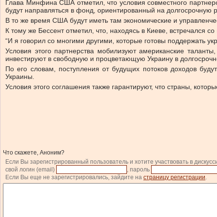
Глава Минфина США отметил, что условия совместного партнерс
будут направляться в фонд, ориентированный на долгосрочную р
В то же время США будут иметь там экономические и управленче
К тому же Бессент отметил, что, находясь в Киеве, встречался 
“И я говорил со многими другими, которые готовы поддержать ук
Условия этого партнерства мобилизуют американские таланты,
инвестируют в свободную и процветающую Украину в долгосрочн
По его словам, поступления от будущих потоков доходов буду
Украины.
Условия этого соглашения также гарантируют, что страны, которы
Что скажете, Аноним?
Если Вы зарегистрированный пользователь и хотите участвовать в дискусс
свой логин (email)
, пароль
Если Вы еще не зарегистрировались, зайдите на
страницу регистрации
.