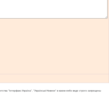
тва "Iнтерфакс-Україна", "Українськi Новини" в каком-либо виде строго запрещены