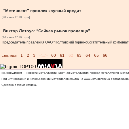
“Метинвест” привлек крупный кредит
[20 июля 2010 года]
Виктор Лотоус: “Сейчас рынок продавца”
[14 июля 2010 года]
Председатель правления ОАО “Полтавский горно-обогатительный комбинат” 
1
2
3
<...>
60
61
62
63
64
65
66
Страницы:
(c) Укррудпром — новости металлургии: цветная металлургия, черная металлургия, мета
При цитировании и использовании материалов ссылка на
www.ukrrudprom.ua
обязательна.
Сделано в miavia estudia.