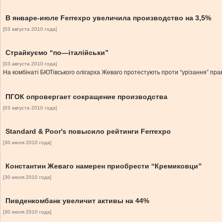
В январе-июле Ferrexpo увеличила производство на 3,5%
[03 августа 2010 года]
Страйкуємо “по—італійськи”
[03 августа 2010 года]
На комбінаті БЮТівського олігарха Жеваго протестують проти “урізання” прав
ПГОК опровергает сокращение производства
[03 августа 2010 года]
Standard & Poor's повысило рейтинги Ferrexpo
[30 июля 2010 года]
Константин Жеваго намерен приобрести “Кремиковци”
[30 июля 2010 года]
Пивденкомбанк увеличит активы на 44%
[30 июля 2010 года]