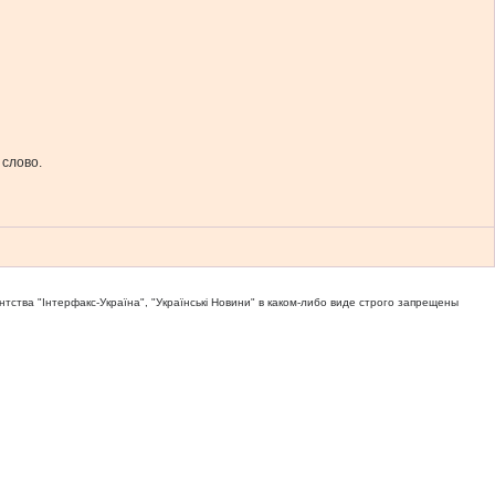
 слово.
тва "Iнтерфакс-Україна", "Українськi Новини" в каком-либо виде строго запрещены