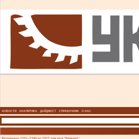
НОВОСТИ
АНАЛИТИКА
ДАЙДЖЕСТ
СПРАВОЧНИК
О НАС
Результаты 1221–1240 из 1312 для тега "Ferrexpo".