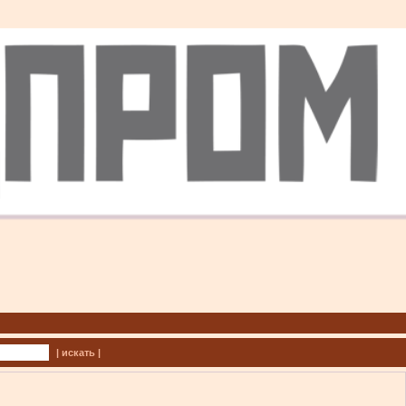
| искать |