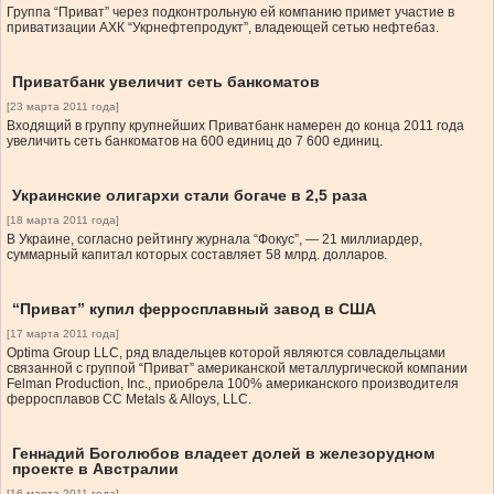
Группа “Приват” через подконтрольную ей компанию примет участие в
приватизации АХК “Укрнефтепродукт”, владеющей сетью нефтебаз.
Приватбанк увеличит сеть банкоматов
[23 марта 2011 года]
Входящий в группу крупнейших Приватбанк намерен до конца 2011 года
увеличить сеть банкоматов на 600 единиц до 7 600 единиц.
Украинские олигархи стали богаче в 2,5 раза
[18 марта 2011 года]
В Украине, согласно рейтингу журнала “Фокус”, — 21 миллиардер,
суммарный капитал которых составляет 58 млрд. долларов.
“Приват” купил ферросплавный завод в США
[17 марта 2011 года]
Optima Group LLC, ряд владельцев которой являются совладельцами
связанной с группой “Приват” американской металлургической компании
Felman Production, Inc., приобрела 100% американского производителя
ферросплавов CC Metals & Alloys, LLC.
Геннадий Боголюбов владеет долей в железорудном
проекте в Австралии
[16 марта 2011 года]