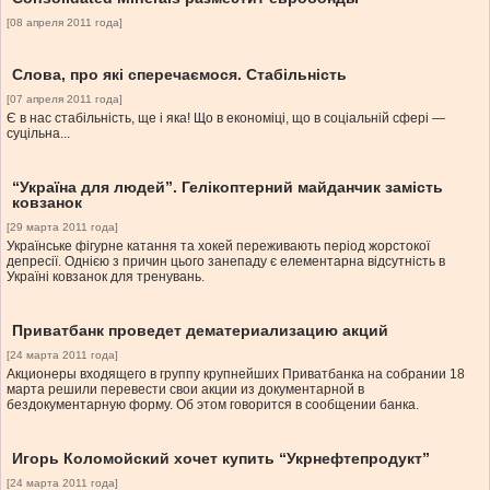
[08 апреля 2011 года]
Слова, про які сперечаємося. Стабільність
[07 апреля 2011 года]
Є в нас стабільність, ще і яка! Що в економіці, що в соціальній сфері —
суцільна...
“Україна для людей”. Гелікоптерний майданчик замість
ковзанок
[29 марта 2011 года]
Українське фігурне катання та хокей переживають період жорстокої
депресії. Однією з причин цього занепаду є елементарна відсутність в
Україні ковзанок для тренувань.
Приватбанк проведет дематериализацию акций
[24 марта 2011 года]
Акционеры входящего в группу крупнейших Приватбанка на собрании 18
марта решили перевести свои акции из документарной в
бездокументарную форму. Об этом говорится в сообщении банка.
Игорь Коломойский хочет купить “Укрнефтепродукт”
[24 марта 2011 года]