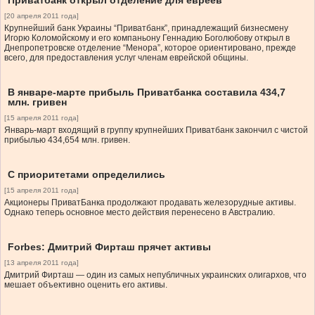
Приватбанк открыл отделение для евреев
[20 апреля 2011 года]
Крупнейший банк Украины “Приватбанк”, принадлежащий бизнесмену
Игорю Коломойскому и его компаньону Геннадию Боголюбову открыл в
Днепропетровске отделение “Менора”, которое ориентировано, прежде
всего, для предоставления услуг членам еврейской общины.
В январе-марте прибыль Приватбанка составила 434,7
млн. гривен
[15 апреля 2011 года]
Январь-март входящий в группу крупнейших Приватбанк закончил с чистой
прибылью 434,654 млн. гривен.
С приоритетами определились
[15 апреля 2011 года]
Акционеры ПриватБанка продолжают продавать железорудные активы.
Однако теперь основное место действия перенесено в Австралию.
Forbes: Дмитрий Фирташ прячет активы
[13 апреля 2011 года]
Дмитрий Фирташ — один из самых непубличных украинских олигархов, что
мешает объективно оценить его активы.