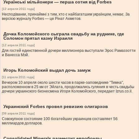
Українські мільйонери — перша сотня від Forbes
[12 апреля 2011 года]
Несподіванки, принаймні з тим, хто є найбагатшим українцем, немає. За
версією журналу Forbes — це Рінат Ахметов.
Дочка Коломойского сыграла свадьбу на руднике, где
Соломон прятал казну Израиля
[12 апреля 2011 года]
Для гостей единственной дочери миллионера выступали Эрос Рамаззотти
и Ванесса Мэй.
Игорь Коломойский выдал дочь замуж
[11 апреля 2011 года]
Вечером 10 апреля около шести часов в парке-заповеднике “Тимна”,
расположенном в 25 км от Эйлата, продолжались гуляния в честь свадьбы
дочери украинского бизнесмена Игоря Коломойского, передает Izrus.co.il.
Украинский Forbes провел ревизию олигархов
[08 апреля 2011 года]
Совокупное состояние 100 богатейших украинцев составляет 56
миллиардов долларов.
Consolidated Minerals разместит евробонды