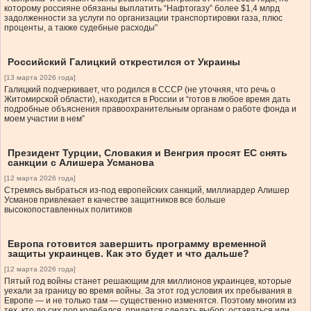
которому россияне обязаны выплатить “Нафтогазу” более $1,4 млрд
задолженности за услуги по организации транспортировки газа, плюс
проценты, а также судебные расходы”
Российский Галицкий открестился от Украины
[13 марта 2026 года]
Галицкий подчеркивает, что родился в СССР (не уточняя, что речь о
Житомирской области), находится в России и “готов в любое время дать
подробные объяснения правоохранительным органам о работе фонда и
моем участии в нем”
Президент Турции, Словакия и Венгрия просят ЕС снять
санкции с Алишера Усманова
[12 марта 2026 года]
Стремясь выбраться из-под европейских санкций, миллиардер Алишер
Усманов привлекает в качестве защитников все больше
высокопоставленных политиков
Европа готовится завершить программу временной
защиты украинцев. Как это будет и что дальше?
[12 марта 2026 года]
Пятый год войны станет решающим для миллионов украинцев, которые
уехали за границу во время войны. За этот год условия их пребывания в
Европе — и не только там — существенно изменятся. Поэтому многим из
тех, кто до сих пор колебался, придется сделать выбор: оставаться или