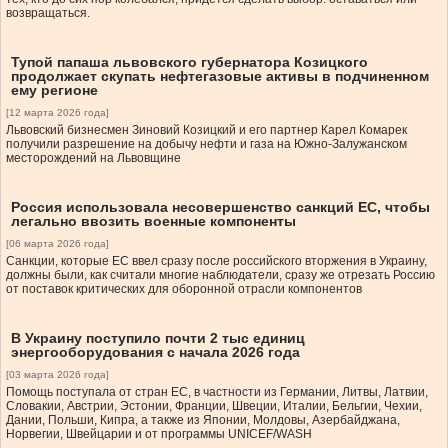
возвращаться.
Тупой папаша львовского губернатора Козицкого
продолжает скупать нефтегазовые активы в подчиненном
ему регионе
[12 марта 2026 года]
Львовский бизнесмен Зиновий Козицкий и его партнер Карел Комарек
получили разрешение на добычу нефти и газа на Южно-Залужанском
месторождений на Львовщине
Россия использовала несовершенство санкций ЕС, чтобы
легально ввозить военные компоненты
[06 марта 2026 года]
Санкции, которые ЕС ввел сразу после российского вторжения в Украину,
должны были, как считали многие наблюдатели, сразу же отрезать Россию
от поставок критических для оборонной отрасли компонентов
В Украину поступило почти 2 тыс единиц
энергооборудования с начала 2026 года
[03 марта 2026 года]
Помощь поступала от стран ЕС, в частности из Германии, Литвы, Латвии,
Словакии, Австрии, Эстонии, Франции, Швеции, Италии, Бельгии, Чехии,
Дании, Польши, Кипра, а также из Японии, Молдовы, Азербайджана,
Норвегии, Швейцарии и от программы UNICEF/WASH