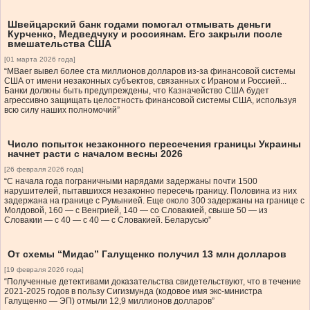
Швейцарский банк годами помогал отмывать деньги
Курченко, Медведчуку и россиянам. Его закрыли после
вмешательства США
[01 марта 2026 года]
“MBaer вывел более ста миллионов долларов из-за финансовой системы
США от имени незаконных субъектов, связанных с Ираном и Россией...
Банки должны быть предупреждены, что Казначейство США будет
агрессивно защищать целостность финансовой системы США, используя
всю силу наших полномочий”
Число попыток незаконного пересечения границы Украины
начнет расти с началом весны 2026
[26 февраля 2026 года]
“С начала года пограничными нарядами задержаны почти 1500
нарушителей, пытавшихся незаконно пересечь границу. Половина из них
задержана на границе с Румынией. Еще около 300 задержаны на границе с
Молдовой, 160 — с Венгрией, 140 — со Словакией, свыше 50 — из
Словакии — с 40 — с 40 — с Словакией. Беларусью”
От схемы “Мидас” Галущенко получил 13 млн долларов
[19 февраля 2026 года]
“Полученные детективами доказательства свидетельствуют, что в течение
2021-2025 годов в пользу Сигизмунда (кодовое имя экс-министра
Галущенко — ЭП) отмыли 12,9 миллионов долларов”