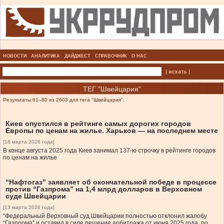
НОВОСТИ
АНАЛИТИКА
ДАЙДЖЕСТ
СПРАВОЧНИК
О НАС
| искать |
ТЕГ "Швейцария"
Результаты 61–80 из 2603 для тега "Швейцария".
Киев опустился в рейтинге самых дорогих городов
Европы по ценам на жилье. Харьков — на последнем месте
[16 марта 2026 года]
В конце августа 2025 года Киев занимал 137-ю строчку в рейтинге городов
по ценам на жилье
“Нафтогаз” заявляет об окончательной победе в процессе
против “Газпрома” на 1,4 млрд долларов в Верховном
суде Швейцарии
[13 марта 2026 года]
“Федеральный Верховный суд Швейцарии полностью отклонил жалобу
“Газпрома” и оставил в силе решение арбитража от июня 2025 года, по