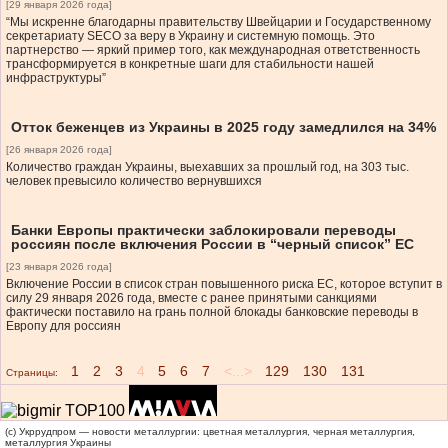
[29 января 2026 года]
“Мы искренне благодарны правительству Швейцарии и Государственному
секретариату SECO за веру в Украину и системную помощь. Это
партнерство — яркий пример того, как международная ответственность
трансформируется в конкретные шаги для стабильности нашей
инфраструктуры”
Отток беженцев из Украины в 2025 году замедлился на 34%
[26 января 2026 года]
Количество граждан Украины, выехавших за прошлый год, на 303 тыс.
человек превысило количество вернувшихся
Банки Европы практически заблокировали переводы
россиян после включения России в “черный список” ЕС
[23 января 2026 года]
Включение России в список стран повышенного риска ЕС, которое вступит в
силу 29 января 2026 года, вместе с ранее принятыми санкциями
фактически поставило на грань полной блокады банковские переводы в
Европу для россиян
1
2
3
4
5
6
7
<...>
129
130
131
Страницы:
(c) Укррудпром — новости металлургии: цветная металлургия, черная металлургия,
металлургия Украины