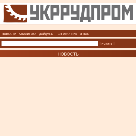
НОВОСТИ
АНАЛИТИКА
ДАЙДЖЕСТ
СПРАВОЧНИК
О НАС
| искать |
НОВОСТЬ