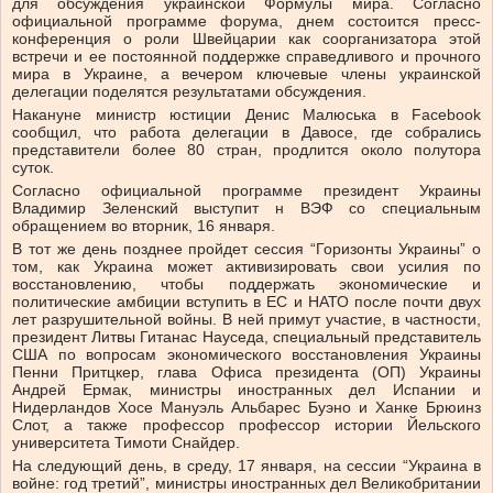
для обсуждения украинской Формулы мира. Согласно
официальной программе форума, днем состоится пресс-
конференция о роли Швейцарии как соорганизатора этой
встречи и ее постоянной поддержке справедливого и прочного
мира в Украине, а вечером ключевые члены украинской
делегации поделятся результатами обсуждения.
Накануне министр юстиции Денис Малюська в Facebook
сообщил, что работа делегации в Давосе, где собрались
представители более 80 стран, продлится около полутора
суток.
Согласно официальной программе президент Украины
Владимир Зеленский выступит н ВЭФ со специальным
обращением во вторник, 16 января.
В тот же день позднее пройдет сессия “Горизонты Украины” о
том, как Украина может активизировать свои усилия по
восстановлению, чтобы поддержать экономические и
политические амбиции вступить в ЕС и НАТО после почти двух
лет разрушительной войны. В ней примут участие, в частности,
президент Литвы Гитанас Науседа, специальный представитель
США по вопросам экономического восстановления Украины
Пенни Притцкер, глава Офиса президента (ОП) Украины
Андрей Ермак, министры иностранных дел Испании и
Нидерландов Хосе Мануэль Альбарес Буэно и Ханке Брюинз
Слот, а также профессор профессор истории Йельского
университета Тимоти Снайдер.
На следующий день, в среду, 17 января, на сессии “Украина в
войне: год третий”, министры иностранных дел Великобритании