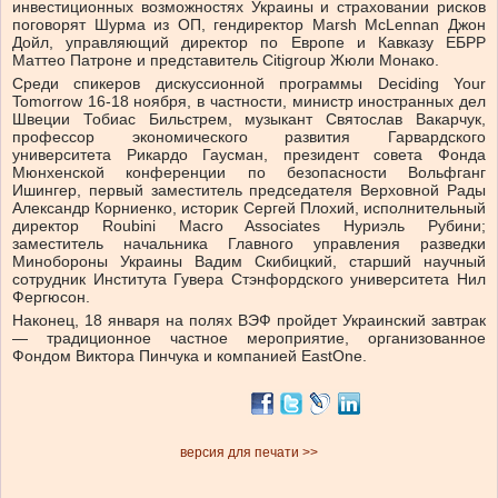
инвестиционных возможностях Украины и страховании рисков
поговорят Шурма из ОП, гендиректор Marsh McLennan Джон
Дойл, управляющий директор по Европе и Кавказу ЕБРР
Маттео Патроне и представитель Citigroup Жюли Монако.
Среди спикеров дискуссионной программы Deciding Your
Tomorrow 16-18 ноября, в частности, министр иностранных дел
Швеции Тобиас Бильстрем, музыкант Святослав Вакарчук,
профессор экономического развития Гарвардского
университета Рикардо Гаусман, президент совета Фонда
Мюнхенской конференции по безопасности Вольфганг
Ишингер, первый заместитель председателя Верховной Рады
Александр Корниенко, историк Сергей Плохий, исполнительный
директор Roubini Macro Associates Нуриэль Рубини;
заместитель начальника Главного управления разведки
Минобороны Украины Вадим Скибицкий, старший научный
сотрудник Института Гувера Стэнфордского университета Нил
Фергюсон.
Наконец, 18 января на полях ВЭФ пройдет Украинский завтрак
— традиционное частное мероприятие, организованное
Фондом Виктора Пинчука и компанией EastOne.
версия для печати >>