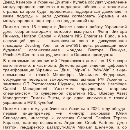
Дэвид Кэмерон и Украины Дмитрий Кулеба обсудят укрепление
международного единства в поддержке обороны и экономики
страны, которое будет продолжать подвергаться давлению, и
какие подходы и цели должны согласовать Украина и ее
международные партнеры на предстоящий год.
Помимо того 15 января в Давосе начнет работу Украинский
дом, соорганизаторами которого выступают Фонд Виктора
Пинчука, Horizon Capital и Western NIS Enterprise Fund, а на
следующий день — выставочная зона и дискуссионная
площадка Deciding Your Tomorrow/”691 день, решающий твое
будущее”, организованная Фондом Виктора Пинчука,
PinchukArtCentre в сотрудничестве с Офисом президента.
В программе мероприятий “Украинского дома” по 18 января
включительно, в частности, Демонстрация видения цифровой
трансформации Украины — “Дия”, “Мрия” и “Win-Win” с вице-
премьером и главой Минцифры Михаилом Федоровым,
обсуждение передачи замороженных активов РФ Украине с
замглавы ОП Ростиславом Шурмой, гендиректором Hermitage
Capital Management Уильямом Браудером, старшим
специалистом по суверенной стратегии RBC Bluebay Asset
Management Тимоти Эшем, еще одна дискуссия с главой
украинского МИД Кулебой.
Помимо того тему устойчивости Украины в 2024 году обсудят
первый вице-премьер —и министр экономики Юлия
Свириденко, инвестор и советник General Catalyst Тереза
Карлсон, партнер-основатель Argentem Creek Partners Джон
Паттон, гендиректор Датагруп-Воля Михаил Шелемба, а об