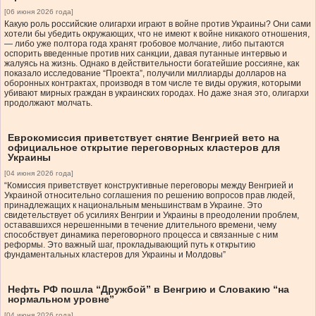
[06 июня 2026 года]
Какую роль российские олигархи играют в войне против Украины? Они сами
хотели бы убедить окружающих, что не имеют к войне никакого отношения,
— либо уже полтора года хранят гробовое молчание, либо пытаются
оспорить введенные против них санкции, давая путанные интервью и
жалуясь на жизнь. Однако в действительности богатейшие россияне, как
показало исследование “Проекта”, получили миллиарды долларов на
оборонных контрактах, производя в том числе те виды оружия, которыми
убивают мирных граждан в украинских городах. Но даже зная это, олигархи
продолжают молчать.
Еврокомиссия приветствует снятие Венгрией вето на
официальное открытие переговорных кластеров для
Украины
[04 июня 2026 года]
“Комиссия приветствует конструктивные переговоры между Венгрией и
Украиной относительно соглашения по решению вопросов прав людей,
принадлежащих к национальным меньшинствам в Украине. Это
свидетельствует об усилиях Венгрии и Украины в преодолении проблем,
остававшихся нерешенными в течение длительного времени, чему
способствует динамика переговорного процесса и связанные с ним
реформы. Это важный шаг, прокладывающий путь к открытию
фундаментальных кластеров для Украины и Молдовы”
Нефть РФ пошла “Дружбой” в Венгрию и Словакию “на
нормальном уровне”
[04 июня 2026 года]