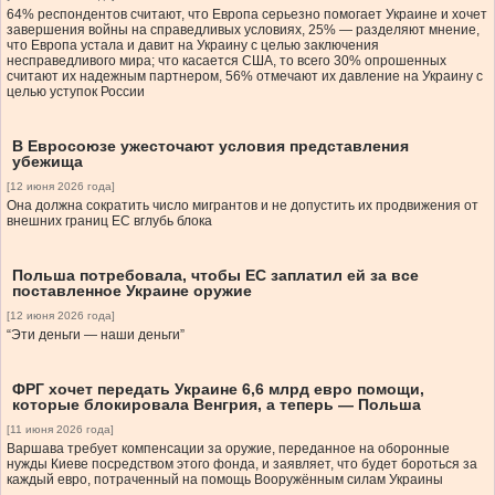
64% респондентов считают, что Европа серьезно помогает Украине и хочет
завершения войны на справедливых условиях, 25% — разделяют мнение,
что Европа устала и давит на Украину с целью заключения
несправедливого мира; что касается США, то всего 30% опрошенных
считают их надежным партнером, 56% отмечают их давление на Украину с
целью уступок России
В Евросоюзе ужесточают условия представления
убежища
[12 июня 2026 года]
Она должна сократить число мигрантов и не допустить их продвижения от
внешних границ ЕС вглубь блока
Польша потребовала, чтобы ЕС заплатил ей за все
поставленное Украине оружие
[12 июня 2026 года]
“Эти деньги — наши деньги”
ФРГ хочет передать Украине 6,6 млрд евро помощи,
которые блокировала Венгрия, а теперь — Польша
[11 июня 2026 года]
Варшава требует компенсации за оружие, переданное на оборонные
нужды Киеве посредством этого фонда, и заявляет, что будет бороться за
каждый евро, потраченный на помощь Вооружённым силам Украины