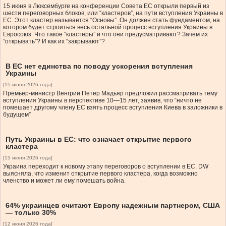
15 июня в Люксембурге на конференции Совета ЕС открыли первый из
шести переговорных блоков, или “кластеров”, на пути вступления Украины в
ЕС. Этот кластер называется “Основы”. Он должен стать фундаментом, на
котором будет строиться весь остальной процесс вступления Украины в
Евросоюз. Что такое “кластеры” и что они предусматривают? Зачем их
“открывать”? И как их “закрывают”?
В ЕС нет единства по поводу ускорения вступления
Украины
[15 июня 2026 года]
Премьер-министр Венгрии Петер Мадьяр предложил рассматривать тему
вступления Украины в перспективе 10—15 лет, заявив, что “ничто не
помешает другому члену ЕС взять процесс вступления Киева в заложники в
будущем”
Путь Украины в ЕС: что означает открытие первого
кластера
[15 июня 2026 года]
Украина переходит к новому этапу переговоров о вступлении в ЕС. DW
выясняла, что изменит открытие первого кластера, когда возможно
членство и может ли ему помешать война.
64% украинцев считают Европу надежным партнером, США
— только 30%
[12 июня 2026 года]