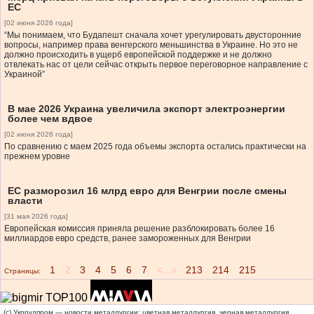
ЕС
[02 июня 2026 года]
“Мы понимаем, что Будапешт сначала хочет урегулировать двусторонние
вопросы, например права венгерского меньшинства в Украине. Но это не
должно происходить в ущерб европейской поддержке и не должно
отвлекать нас от цели сейчас открыть первое переговорное направление с
Украиной”
В мае 2026 Украина увеличила экспорт электроэнергии
более чем вдвое
[02 июня 2026 года]
По сравнению с маем 2025 года объемы экспорта остались практически на
прежнем уровне
ЕС разморозил 16 млрд евро для Венгрии после смены
власти
[31 мая 2026 года]
Европейская комиссия приняла решение разблокировать более 16
миллиардов евро средств, ранее замороженных для Венгрии
1
2
3
4
5
6
7
<...>
213
214
215
Страницы:
(c) Укррудпром — новости металлургии: цветная металлургия, черная металлургия,