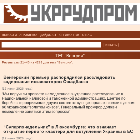
НОВОСТИ
АНАЛИТИКА
ДАЙДЖЕСТ
СПРАВОЧНИК
О НАС
| искать |
ТЕГ "Венгрия"
Результаты 21–40 из 4289 для тега "Венгрия".
Венгерский премьер распорядился расследовать
задержание инкассаторов Ощадбанка
[17 июня 2026 года]
“Мы поручили провести немедленное внутреннее расследование в
Национальной налоговой и таможенной администрациях, Центре по
борьбе с терроризмом и других соответствующих органах в связи с делом
об украинском “золотом конвое”. Генеральный прокурор должен
немедленно заняться этим вопросом”
“Суперпонедельник” в Люксембурге: что означает
открытие первого кластера для вступления Украины в ЕС
[17 июня 2026 года]