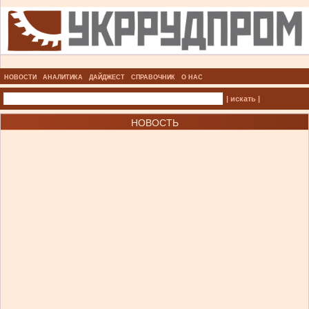
НОВОСТИ
АНАЛИТИКА
ДАЙДЖЕСТ
СПРАВОЧНИК
О НАС
| искать |
НОВОСТЬ