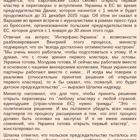
надеется, что Европейский союз сможет открыть первый
кластер в переговорах о вступлении Украины в ЕС во время
председательства Дании, которое начнется с 1 июля и будет
продолжаться до 31 декабря 2025 года. Об этом он сказал в
Варшаве во время встречи с журналистами в рамках пресс-тура
из Брюсселя, организованном польским председательством в
ЕС, которое длится с 1 января до 30 июня этого года.
Отвечая на вопрос “Интерфакс-Украина” о возможности
разблокирования Венгрией этого процесса, министр
подчеркнул, что он “всегда достаточно оптимистично настроен”.
“Мы очень много работали, чтобы подготовиться к этому. И я
думаю, что с точки зрения первого кластера, мы готовы.
Украина готова, Молдова готова. И сейчас мы работаем вместе
в основном с нашими венгерскими коллегами. Наши украинские
партнеры работают вместе с ними... И когда мы говорим о
реализме (относительно принятия решения об открытии
первого кластера), то я бы сказал, что, пожалуй, это будет
датское председательство”, — выразил Шлапка надежду.
Министр напомнил, что для того, чтобы принять решение
открыть переговоры по “любому кластеру с любой страной,
единодушие (стран-членов ЕС) нужно трижды”. “Это —
политическое решение. И мы пытаемся убедить всех наших
партнеров по процессу расширения в том, что этот процесс
должен быть основан на заслугах. И я не имею никаких
сомнений, что Украина готова открыть первый кластер”, —
констатировал он.
Шлапка отметил, что польское председательство пыталось это