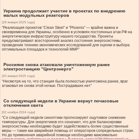
Украина продолжает участие в проектах по внедрению
малых модульных реакторов
[29 января 2025 года]
“Реализация проектов “Сlean Steel” и “Phoenix” — крайне важна и
своевременна для Украины, особенно в условиях постоянных атак РФ на
энергетическую инфраструктуру нашего государства. Проекты
предусматривают всесторонний анализ состояния энергосистемы,
проведение технико-экономических исследований для оценки и выбора
оптимальных площадок и технологий ММР”
Россияне снова атаковали уничтоженную ранее
электростанцию “Центрэнерго”
[20 января 2025 года]
“Несмотря на то, что станция была полностью уничтожена ранее, враг
атаковал ее снова этой ночью. Пострадавших нет”
Со следующей недели в Украине вернут почасовые
отключения света
[02 ноября 2024 года]
“Со следующей недели синоптики прогнозируют ощутимое снижение
температуры. Для энергетиков это означает, что для балансировки
энергосистемы необходимо будет задействовать более существенные
меры — такие как аварийная помощь от операторов сопредельных стран.
Но до применения аварийной помощи необходимо максимально