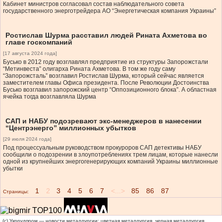
Кабинет министров согласовал состав наблюдательного совета
государственного энерготрейдера АО “Энергетическая компания Украины”
Ростислав Шурма расставил людей Рината Ахметова во
главе госкомпаний
[17 августа 2024 года]
Бусько в 2012 году возглавлял предприятие из структуры Запорожстали
“Метинвеста” олигарха Рината Ахметова. В том же году саму
“Запорожсталь” возглавил Ростислав Шурма, который сейчас является
заместителем главы Офиса президента. После Революции Достоинства
Бусько возглавил запорожский центр “Оппозиционного блока”. А областная
ячейка тогда возглавляла Шурма
САП и НАБУ подозревают экс-менеджеров в нанесении
“Центрэнерго” миллионных убытков
[29 июля 2024 года]
Под процессуальным руководством прокуроров САП детективы НАБУ
сообщили о подозрении в злоупотреблениях трем лицам, которые нанесли
одной из крупнейших энергогенерирующих компаний Украины миллионные
убытки
1
2
3
4
5
6
7
<...>
85
86
87
Страницы:
(c) Укррудпром — новости металлургии: цветная металлургия, черная металлургия,