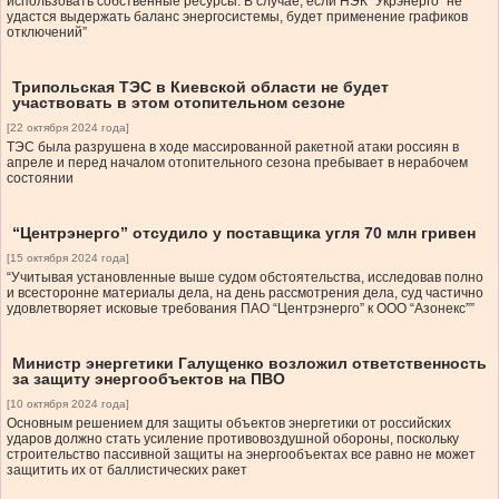
использовать собственные ресурсы. В случае, если НЭК “Укрэнерго” не
удастся выдержать баланс энергосистемы, будет применение графиков
отключений”
Трипольская ТЭС в Киевской области не будет
участвовать в этом отопительном сезоне
[22 октября 2024 года]
ТЭС была разрушена в ходе массированной ракетной атаки россиян в
апреле и перед началом отопительного сезона пребывает в нерабочем
состоянии
“Центрэнерго” отсудило у поставщика угля 70 млн гривен
[15 октября 2024 года]
“Учитывая установленные выше судом обстоятельства, исследовав полно
и всесторонне материалы дела, на день рассмотрения дела, суд частично
удовлетворяет исковые требования ПАО “Центрэнерго” к ООО “Азонекс””
Министр энергетики Галущенко возложил ответственность
за защиту энергообъектов на ПВО
[10 октября 2024 года]
Основным решением для защиты объектов энергетики от российских
ударов должно стать усиление противовоздушной обороны, поскольку
строительство пассивной защиты на энергообъектах все равно не может
защитить их от баллистических ракет