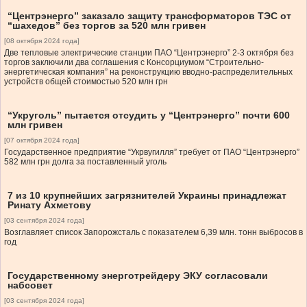
“Центрэнерго” заказало защиту трансформаторов ТЭС от
“шахедов” без торгов за 520 млн гривен
[08 октября 2024 года]
Две тепловые электрические станции ПАО “Центрэнерго” 2-3 октября без
торгов заключили два соглашения с Консорциумом “Строительно-
энергетическая компания” на реконструкцию вводно-распределительных
устройств общей стоимостью 520 млн грн
“Укруголь” пытается отсудить у “Центрэнерго” почти 600
млн гривен
[07 октября 2024 года]
Государственное предприятие “Укрвугилля” требует от ПАО “Центрэнерго”
582 млн грн долга за поставленный уголь
7 из 10 крупнейших загрязнителей Украины принадлежат
Ринату Ахметову
[03 сентября 2024 года]
Возглавляет список Запорожсталь с показателем 6,39 млн. тонн выбросов в
год
Государственному энерготрейдеру ЭКУ согласовали
набсовет
[03 сентября 2024 года]