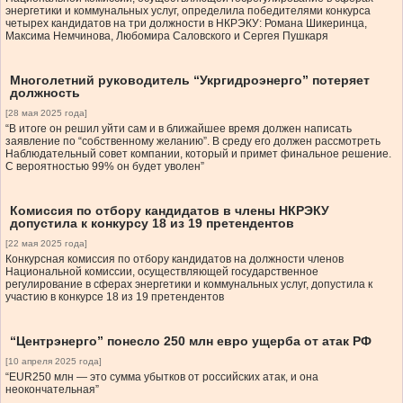
энергетики и коммунальных услуг, определила победителями конкурса
четырех кандидатов на три должности в НКРЭКУ: Романа Шикеринца,
Максима Немчинова, Любомира Саловского и Сергея Пушкаря
Многолетний руководитель “Укргидроэнерго” потеряет
должность
[28 мая 2025 года]
“В итоге он решил уйти сам и в ближайшее время должен написать
заявление по “собственному желанию”. В среду его должен рассмотреть
Наблюдательный совет компании, который и примет финальное решение.
С вероятностью 99% он будет уволен”
Комиссия по отбору кандидатов в члены НКРЭКУ
допустила к конкурсу 18 из 19 претендентов
[22 мая 2025 года]
Конкурсная комиссия по отбору кандидатов на должности членов
Национальной комиссии, осуществляющей государственное
регулирование в сферах энергетики и коммунальных услуг, допустила к
участию в конкурсе 18 из 19 претендентов
“Центрэнерго” понесло 250 млн евро ущерба от атак РФ
[10 апреля 2025 года]
“EUR250 млн — это сумма убытков от российских атак, и она
неокончательная”