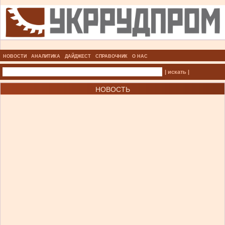
НОВОСТИ
АНАЛИТИКА
ДАЙДЖЕСТ
СПРАВОЧНИК
О НАС
| искать |
НОВОСТЬ