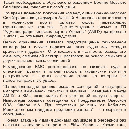
Такая необходимость обусловлена решением Военно-Морских
Сил Украины, говорится в сообщении.
“Во время военного положения командующий Военно-Морских
Сил Украины вице-адмирал Алексей Неижпапа запретил заход
в украинские порты торговых судов, перевозящих
взрывоопасные вещества. Соответствующее письмо в ГП
“Администрация морских портов Украины” (АМПУ) датировано
7 июля”, — отмечает “Инфоиндустрия”.
Целью ограничения является предотвращение техногенной
катастрофы в случае поражения таких судов или складов
вражескими ударами. Оно касается, в частности, безводного
аммиака, аммиачной селитры, растворов на основе аммиака и
других взрывоопасных соединений.
Командование ВМС рекомендовало не включать суда с
опасными грузами в планы захода в украинские порты и
разгружаться в портах соседних стран, по которым не
наносятся ракетные удары.
“За последние дни прошло несколько совещаний по ситуации с
импортом аммиачной селитры и аммиака. Совещания между
АМПУ и ВМЦ закончились без изменений статуса запрета.
Импортеры ожидают совещания от Председателя Одесской
ОВА, Кипера А.А. При отсутствии решений от Кабинета
Министров, мы ожидаем продления запрета”, — говорится в
сообщении.
“Ночная атака на Измаил дронами камикадзе в очередной раз
показала логичность запрета от ВМФ Украины. Кроме того,