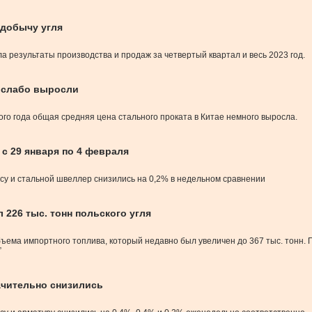
 добычу угля
ла результаты производства и продаж за четвертый квартал и весь 2023 год.
я слабо выросли
ого года общая средняя цена стального проката в Китае немного выросла.
 с 29 января по 4 февраля
осу и стальной швеллер снизились на 0,2% в недельном сравнении
 226 тыс. тонн польского угля
бъема импортного топлива, который недавно был увеличен до 367 тыс. тонн. 
”
начительно снизились