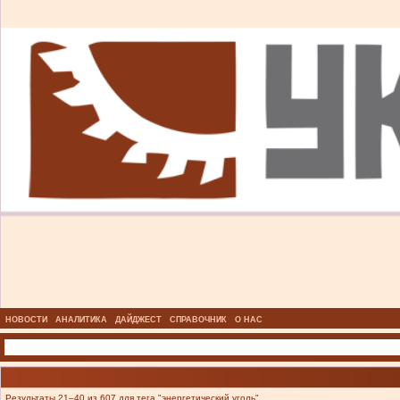
НОВОСТИ
АНАЛИТИКА
ДАЙДЖЕСТ
СПРАВОЧНИК
О НАС
Результаты 21–40 из 607 для тега "энергетический уголь".