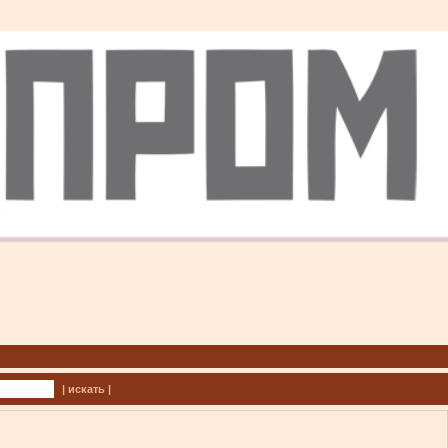
| искать |