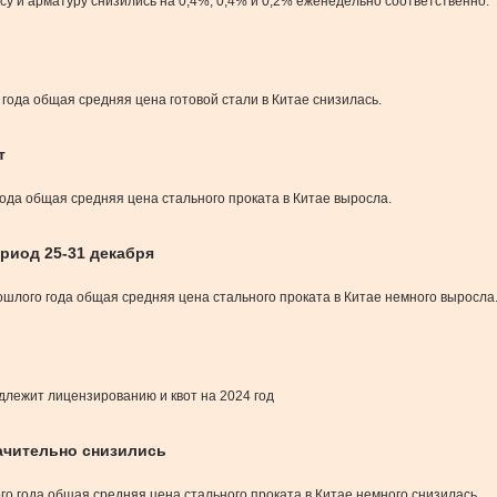
су и арматуру снизились на 0,4%, 0,4% и 0,2% еженедельно соответственно.
 года общая средняя цена готовой стали в Китае снизилась.
т
 года общая средняя цена стального проката в Китае выросла.
риод 25-31 декабря
рошлого года общая средняя цена стального проката в Китае немного выросла
длежит лицензированию и квот на 2024 год
начительно снизились
ого года общая средняя цена стального проката в Китае немного снизилась.