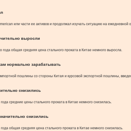
an
merican или части ее активов и продолжал изучать ситуацию на ежедневной 
начительно выросли
го года общая средняя цена стального проката в Китае немного выросла.
кам нормально зарабатывать
 импортной пошлины со стороны Китая и курсовой экспортной пошлины, введ
ачительно снизились
о года средние цены стального проката в Китае немного снизилась.
езначительно снизились
о года общая средняя цена стального проката в Китае немного снизилась.