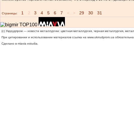
1
2
3
4
5
6
7
<...>
29
30
31
Страницы:
(c) Укррудпром — новости металлургии: цветная металлургия, черная металлургия, мета
При цитировании и использовании материалов ссылка на
www.ukrrudprom.ua
обязательна.
Сделано в miavia estudia.