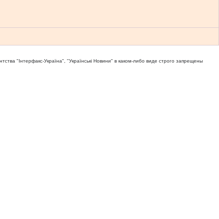
тва "Iнтерфакс-Україна", "Українськi Новини" в каком-либо виде строго запрещены