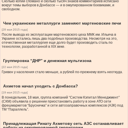
Сколько копий сломано и сколько тысяч знаков комментариев исписано
вокруг темы выборов в Донбассе — и в оккупированном боевиками, и
свободном.
Чем украинские металлурги заменяют мартеновские печи
[28 мая 2015 года]
После вывода из эксплуатации мартеновского цеха ММК им. Ильича в
Украине остались лишь два подобных производства. Несмотря на это,
отечественная металлургия еще долго будет производить сталь по
технологии, разработанной в XIX веке.
Группировка “ДНР” и денежная мультизона
[22 мая 2015 года]
Гривен у населения стало меньше, а рублей по-прежнему взять неоткуда.
Ахметов начал уходить с Донбасса?
[19 мая 2015 года]
В понедельник, 18 мая, группа компаний “Систем Кэпитал Менеджмент”
(СКМ) объявила о решении приостановить работу в зоне АТО сети
фрешмаркетов “Брусничка” и сети автозаправочных комплексов (АЗК) под
ТМ “Параллель”.
Принадлежащая Ринату Ахметову сеть АЗС останавливает
работу на оккупированной территории