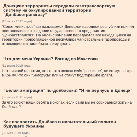
Донецкие террористы передали газотранспортную
систему на оккупированной территории
“Донбасстрансгазу”
[15 июня 2015 года]
“Совет министров” так называемой Донецкой народной республики принял
постановление о создании государственного предприятия
“Донбасстрансгаз”. На баланс компании передаются все находящиеся на
территории провозглашенной республики магистральные газопроводы и
относящиеся к ним объекты имущества
Что для меня Украина? Взгляд из Макеевки
[11 июня 2015 года]
Нет никакой гарантии, что те, кто назвал себя “россияне”, не скажут завтра
в Крыму, что они “белорусы” или не станут под турецкие флаги.
“Белая эмиграция” по-донбасски: “Я не вернусь в Донецк”
[05 июня 2015 года]
За что воюют наши ребята в окопах, если сами мы не собираемся жить на
Донбассе?
Как превратить Донбасс в испытательный полигон
будущего Украины
[28 мая 2015 года]