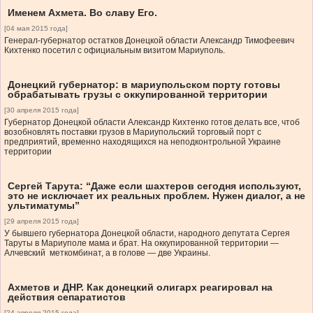
Именем Ахмета. Во славу Его.
[04 мая 2015 года]
Генерал-губернатор остатков Донецкой области Александр Тимофеевич
Кихтенко посетил с официальным визитом Мариуполь.
Донецкий губернатор: в мариупольском порту готовы
обрабатывать грузы с оккупированной территории
[30 апреля 2015 года]
Губернатор Донецкой области Александр Кихтенко готов делать все, чтоб
возобновлять поставки грузов в Мариупольский торговый порт с
предприятий, временно находящихся на неподконтрольной Украине
территории
Сергей Тарута: “Даже если шахтеров сегодня используют,
это не исключает их реальных проблем. Нужен диалог, а не
ультиматумы”
[29 апреля 2015 года]
У бывшего губернатора Донецкой области, народного депутата Сергея
Таруты в Мариуполе мама и брат. На оккупированной территории —
Алчевский меткомбинат, а в голове — две Украины.
Ахметов и ДНР. Как донецкий олигарх реагировал на
действия сепаратистов
[24 апреля 2015 года]