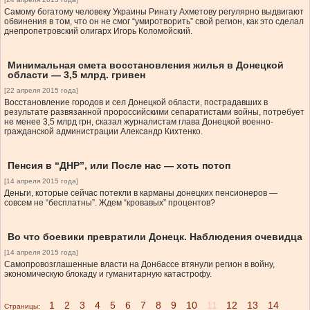
Самому богатому человеку Украины Ринату Ахметову регулярно выдвигают
обвинения в том, что он не смог “умиротворить” свой регион, как это сделал
днепропетровский олигарх Игорь Коломойский.
Минимальная смета восстановления жилья в Донецкой
области — 3,5 млрд. гривен
[22 апреля 2015 года]
Восстановление городов и сел Донецкой области, пострадавших в
результате развязанной пророссийскими сепаратистами войны, потребует
не менее 3,5 млрд грн, сказал журналистам глава Донецкой военно-
гражданской администрации Александр Кихтенко.
Пенсия в “ДНР”, или После нас — хоть потоп
[14 апреля 2015 года]
Деньги, которые сейчас потекли в карманы донецких пенсионеров —
совсем не “бесплатны”. Ждем “кровавых” процентов?
Во что боевики превратили Донецк. Наблюдения очевидца
[14 апреля 2015 года]
Самопровозглашенные власти на Донбассе втянули регион в войну,
экономическую блокаду и гуманитарную катастрофу.
1
2
3
4
5
6
7
8
9
10
11
12
13
14
Страницы: