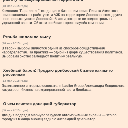
[18 мая 2015 года]
Компания “Параллель”, входящая в бизнес-империю Рината Ахметова,
приостанавливает работу сети АЗК на территории Донецка и всех других
населенных пунктов Донецкой области, которые не подконтрольны
украинской власти. Об этом сообщает пресс-служба компании
Резьба шилом по мылу
[16 мая 2015 года]
В теории выборы являются одним из способов осуществления
народовластия. На практике — одной из форм существования политиков.
Выборами охотно замещают политику реальную.
Хлебный барон: Продаю донбасский бизнес каким-то
россиянам
[13 мая 2015 года]
Эксклюзивное интервью основателя Lauffer Group Александра Лещинского:
как устроен бизнес на оккупированной части Донбасса.
О чем печется донецкий губернатор
[06 мая 2015 года]
Два дня подряд в Мариуполе гудели автомобильные сирены — это по
городу из в конца в конец ездил с инспекцией губернатор.