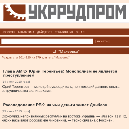
НОВОСТИ
АНАЛИТИКА
ДАЙДЖЕСТ
СПРАВОЧНИК
О НАС
| искать |
ТЕГ "Макеевка"
Результаты 201–220 из 279 для тега "Макеевка".
Глава АМКУ Юрий Терентьев: Монополизм не является
преступлением
[14 июля 2015 года]
Юрий Терентьев — молодой руководитель, не имеющий давнего опыта
сотрудничества с олигархами.
Расследование РБК: на чьи деньги живет Донбасс
[15 июня 2015 года]
Экономика непризнанных республик на востоке Украины — или зон Т1 и Т2,
как их называют российские чиновники, — тесно связана с Россией.