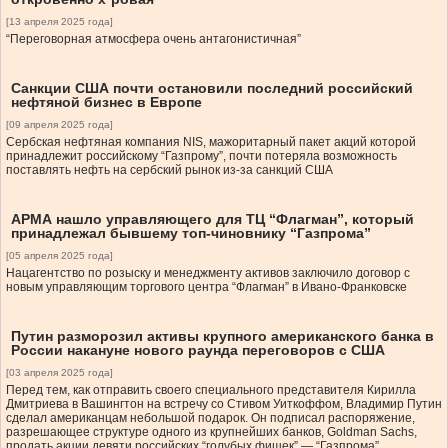
[13 апреля 2025 года]
“Переговорная атмосфера очень антагонистичная”
Санкции США почти остановили последний российский
нефтяной бизнес в Европе
[09 апреля 2025 года]
Сербская нефтяная компания NIS, мажоритарный пакет акций которой
принадлежит российскому “Газпрому”, почти потеряла возможность
поставлять нефть на сербский рынок из-за санкций США
АРМА нашло управляющего для ТЦ “Флагман”, который
принадлежал бывшему топ-чиновнику “Газпрома”
[05 апреля 2025 года]
Нацагентство по розыску и менеджменту активов заключило договор с
новым управляющим торгового центра “Флагман” в Ивано-Франковске
Путин разморозил активы крупного американского банка в
России накануне нового раунда переговоров с США
[03 апреля 2025 года]
Перед тем, как отправить своего специального представителя Кирилла
Дмитриева в Вашингтон на встречу со Стивом Уиткоффом, Владимир Путин
сделал американцам небольшой подарок. Он подписал распоряжение,
разрешающее структуре одного из крупнейших банков, Goldman Sachs,
продать акции девяти российских “голубых фишек” — “Газпрома”,