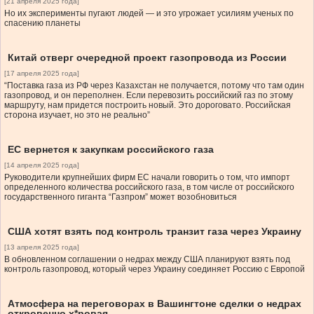
[21 апреля 2025 года]
Но их эксперименты пугают людей — и это угрожает усилиям ученых по
спасению планеты
Китай отверг очередной проект газопровода из России
[17 апреля 2025 года]
“Поставка газа из РФ через Казахстан не получается, потому что там один
газопровод, и он переполнен. Если перевозить российский газ по этому
маршруту, нам придется построить новый. Это дороговато. Российская
сторона изучает, но это не реально”
ЕС вернется к закупкам российского газа
[14 апреля 2025 года]
Руководители крупнейших фирм ЕС начали говорить о том, что импорт
определенного количества российского газа, в том числе от российского
государственного гиганта “Газпром” может возобновиться
США хотят взять под контроль транзит газа через Украину
[13 апреля 2025 года]
В обновленном соглашении о недрах между США планируют взять под
контроль газопровод, который через Украину соединяет Россию с Европой
Атмосфера на переговорах в Вашингтоне сделки о недрах
откровенно х*ровая