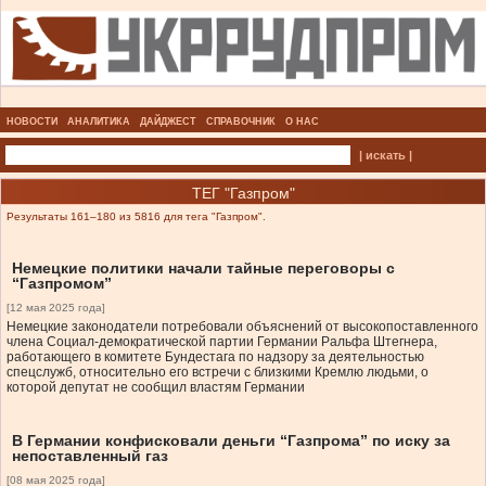
НОВОСТИ
АНАЛИТИКА
ДАЙДЖЕСТ
СПРАВОЧНИК
О НАС
| искать |
ТЕГ "Газпром"
Результаты 161–180 из 5816 для тега "Газпром".
Немецкие политики начали тайные переговоры с
“Газпромом”
[12 мая 2025 года]
Немецкие законодатели потребовали объяснений от высокопоставленного
члена Социал-демократической партии Германии Ральфа Штегнера,
работающего в комитете Бундестага по надзору за деятельностью
спецслужб, относительно его встречи с близкими Кремлю людьми, о
которой депутат не сообщил властям Германии
В Германии конфисковали деньги “Газпрома” по иску за
непоставленный газ
[08 мая 2025 года]