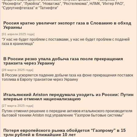
“Роснефти”, “Лукойла”, “Новатэка”, “Ростелекома”, НЛМК, “Интер РАО”,
“Сургутнефтегаза” и “Татнефти”
Россия кратно увеличит экспорт газа в Словакию в обход
Украины
[01 апреля 2025 года]
“У нас не будет проблем с поставками, у нас не будет проблем с подачей
газа в хранилища”
В России резко упала добыча газа после прекращения
транзита через Украину
[28 марта 2025 года]
В России ускоряется падение добычи газа на фоне прекращения поставок
топлива в Европу транзитом через Украину
Итальянский Ariston передумала уходить из России: Путин
впервые отменил национализацию
[27 марта 2025 года]
Путин отменил решение о передаче активов итальянского производителя
бытовой техники Ariston под управление “Газпром бытовые системы”
Потеря европейского рынка обойдется “Газпрому” в 15
трлн рублей в ближайшие 10 лет