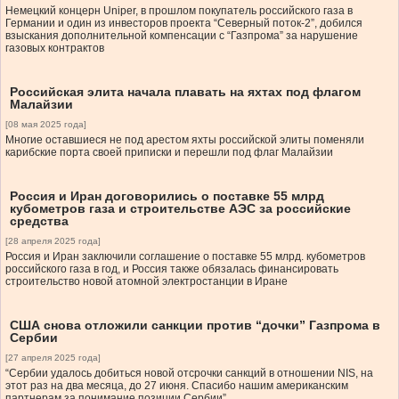
Немецкий концерн Uniper, в прошлом покупатель российского газа в
Германии и один из инвесторов проекта “Северный поток-2”, добился
взыскания дополнительной компенсации с “Газпрома” за нарушение
газовых контрактов
Российская элита начала плавать на яхтах под флагом
Малайзии
[08 мая 2025 года]
Многие оставшиеся не под арестом яхты российской элиты поменяли
карибские порта своей приписки и перешли под флаг Малайзии
Россия и Иран договорились о поставке 55 млрд
кубометров газа и строительстве АЭС за российские
средства
[28 апреля 2025 года]
Россия и Иран заключили соглашение о поставке 55 млрд. кубометров
российского газа в год, и Россия также обязалась финансировать
строительство новой атомной электростанции в Иране
США снова отложили санкции против “дочки” Газпрома в
Сербии
[27 апреля 2025 года]
“Сербии удалось добиться новой отсрочки санкций в отношении NIS, на
этот раз на два месяца, до 27 июня. Спасибо нашим американским
партнерам за понимание позиции Сербии”